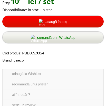
10
lei
/ set
Preţ:
Disponibilitate:
în stoc - In stoc
adaugă în coș
comandă prin WhatsApp
Cod produs:
PBE605.93S4
Brand:
Lineco
adaugă la WishList
recomandă unui prieten
ai întrebări?
scrie un review