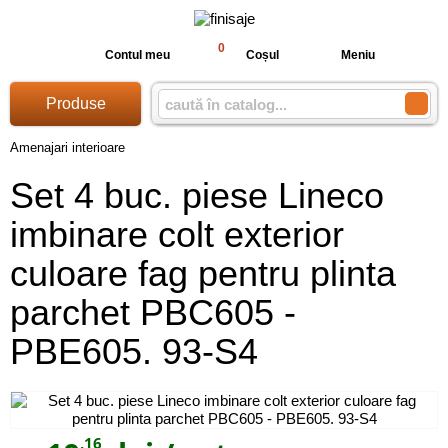
0
Contul meu
Coșul
Meniu
Produse
Amenajari interioare
Set 4 buc. piese Lineco
imbinare colt exterior
culoare fag pentru plinta
parchet PBC605 -
PBE605. 93-S4
,16