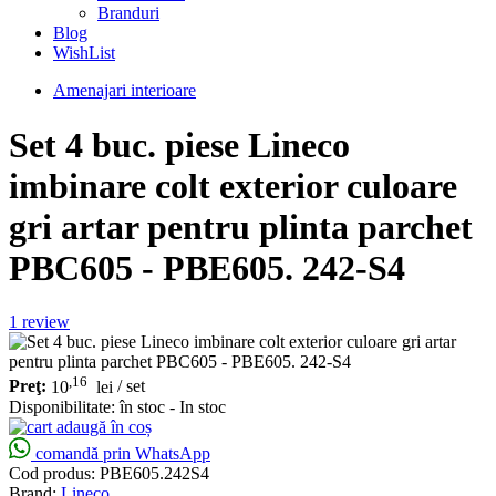
Branduri
Blog
WishList
Amenajari interioare
Set 4 buc. piese Lineco
imbinare colt exterior culoare
gri artar pentru plinta parchet
PBC605 - PBE605. 242-S4
1
review
,16
Preţ:
10
lei
/ set
Disponibilitate:
în stoc - In stoc
adaugă în coș
comandă prin WhatsApp
Cod produs:
PBE605.242S4
Brand:
Lineco