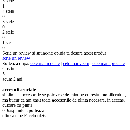
5 stele
1
4 stele
0
3 stele
0
2 stele
0
1 stea
0
Scrie un review și spune-ne opinia ta despre acest produs
scrie un review
Sortează după:
cele mai recente
|
cele mai vechi
|
cele mai apreciate
Costin
5
acum 2 ani
-
+
accesorii asortate
si plinta si accesoriile se potrivesc de minune cu restul mobilierului ,
ma bucur ca am gasit toate accesoriile de plinta necesare, in aceeasi
culoare cu plinta
0
|
0
răspunde
|
raportează
efinisaje pe Facebook
+
-