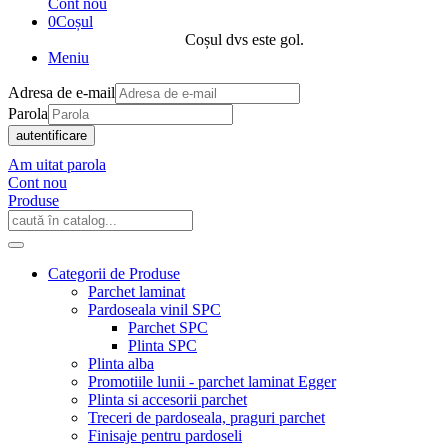
Cont nou
0
Coșul
Coșul dvs este gol.
Meniu
Adresa de e-mail
Parola
autentificare
Am uitat parola
Cont nou
Produse
Categorii de Produse
Parchet laminat
Pardoseala vinil SPC
Parchet SPC
Plinta SPC
Plinta alba
Promotiile lunii - parchet laminat Egger
Plinta si accesorii parchet
Treceri de pardoseala, praguri parchet
Finisaje pentru pardoseli