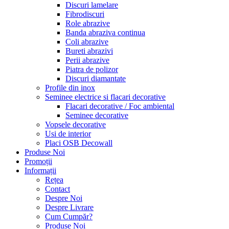
Discuri lamelare
Fibrodiscuri
Role abrazive
Banda abraziva continua
Coli abrazive
Bureti abrazivi
Perii abrazive
Piatra de polizor
Discuri diamantate
Profile din inox
Seminee electrice si flacari decorative
Flacari decorative / Foc ambiental
Seminee decorative
Vopsele decorative
Usi de interior
Placi OSB Decowall
Produse Noi
Promoții
Informații
Rețea
Contact
Despre Noi
Despre Livrare
Cum Cumpăr?
Produse Noi