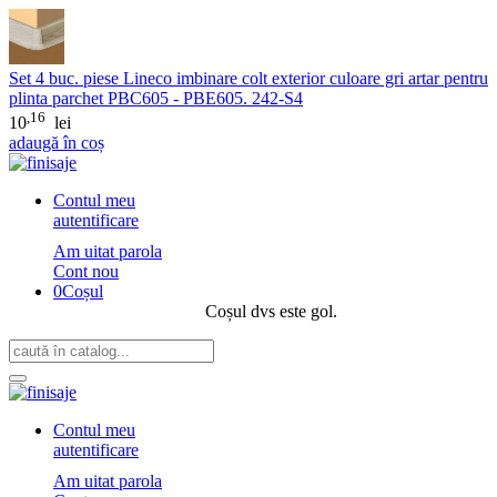
Set 4 buc. piese Lineco imbinare colt exterior culoare gri artar pentru
plinta parchet PBC605 - PBE605. 242-S4
,16
10
lei
adaugă în coș
Contul meu
autentificare
Am uitat parola
Cont nou
0
Coșul
Coșul dvs este gol.
Contul meu
autentificare
Am uitat parola