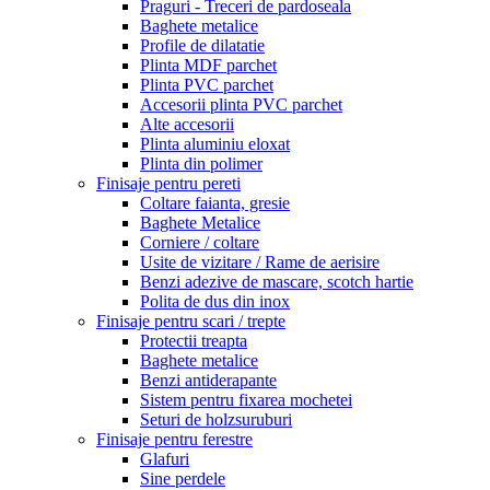
Praguri - Treceri de pardoseala
Baghete metalice
Profile de dilatatie
Plinta MDF parchet
Plinta PVC parchet
Accesorii plinta PVC parchet
Alte accesorii
Plinta aluminiu eloxat
Plinta din polimer
Finisaje pentru pereti
Coltare faianta, gresie
Baghete Metalice
Corniere / coltare
Usite de vizitare / Rame de aerisire
Benzi adezive de mascare, scotch hartie
Polita de dus din inox
Finisaje pentru scari / trepte
Protectii treapta
Baghete metalice
Benzi antiderapante
Sistem pentru fixarea mochetei
Seturi de holzsuruburi
Finisaje pentru ferestre
Glafuri
Sine perdele