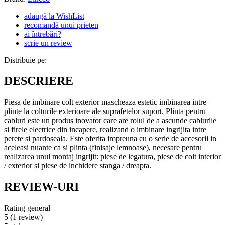
adaugă la WishList
recomandă unui prieten
ai întrebări?
scrie un review
Distribuie pe:
DESCRIERE
Piesa de imbinare colt exterior mascheaza estetic imbinarea intre
plinte la colturile exterioare ale suprafetelor suport. Plinta pentru
cabluri este un produs inovator care are rolul de a ascunde cablurile
si firele electrice din incapere, realizand o imbinare ingrijita intre
perete si pardoseala. Este oferita impreuna cu o serie de accesorii in
aceleasi nuante ca si plinta (finisaje lemnoase), necesare pentru
realizarea unui montaj ingrijit: piese de legatura, piese de colt interior
/ exterior si piese de inchidere stanga / dreapta.
REVIEW-URI
Rating general
5
(1 review)