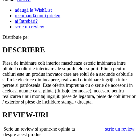
adaugă la WishList
recomandă unui prieten
ai întrebări?
scrie un review
Distribuie pe:
DESCRIERE
Piesa de imbinare colt interior mascheaza estetic imbinarea intre
plinte la colturile interioare ale suprafetelor suport. Plinta pentru
cabluri este un produs inovator care are rolul de a ascunde cablurile
si firele electrice din incapere, realizand o imbinare ingrijita intre
perete si pardoseala. Este oferita impreuna cu o serie de accesorii in
aceleasi nuante ca si plinta (finisaje lemnoase), necesare pentru
realizarea unui montaj ingrijit: piese de legatura, piese de colt interior
/ exterior si piese de inchidere stanga / dreapta.
REVIEW-URI
Scrie un review și spune-ne opinia ta
scrie un review
despre acest produs