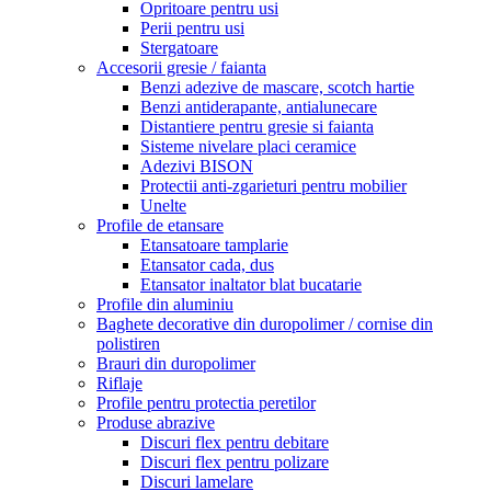
Opritoare pentru usi
Perii pentru usi
Stergatoare
Accesorii gresie / faianta
Benzi adezive de mascare, scotch hartie
Benzi antiderapante, antialunecare
Distantiere pentru gresie si faianta
Sisteme nivelare placi ceramice
Adezivi BISON
Protectii anti-zgarieturi pentru mobilier
Unelte
Profile de etansare
Etansatoare tamplarie
Etansator cada, dus
Etansator inaltator blat bucatarie
Profile din aluminiu
Baghete decorative din duropolimer / cornise din
polistiren
Brauri din duropolimer
Riflaje
Profile pentru protectia peretilor
Produse abrazive
Discuri flex pentru debitare
Discuri flex pentru polizare
Discuri lamelare