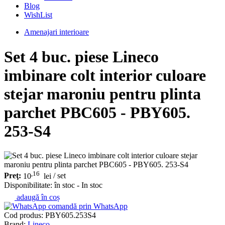
Blog
WishList
Amenajari interioare
Set 4 buc. piese Lineco
imbinare colt interior culoare
stejar maroniu pentru plinta
parchet PBC605 - PBY605.
253-S4
,16
Preţ:
10
lei
/ set
Disponibilitate:
în stoc - In stoc
adaugă în coș
comandă prin WhatsApp
Cod produs:
PBY605.253S4
Brand:
Lineco