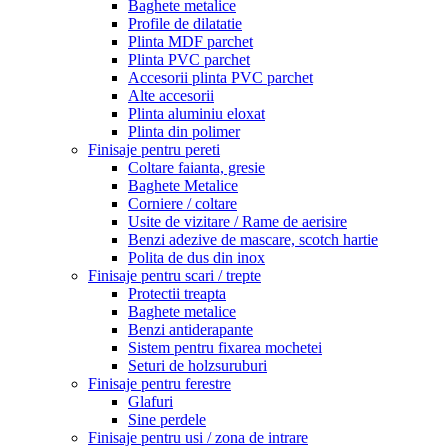
Baghete metalice
Profile de dilatatie
Plinta MDF parchet
Plinta PVC parchet
Accesorii plinta PVC parchet
Alte accesorii
Plinta aluminiu eloxat
Plinta din polimer
Finisaje pentru pereti
Coltare faianta, gresie
Baghete Metalice
Corniere / coltare
Usite de vizitare / Rame de aerisire
Benzi adezive de mascare, scotch hartie
Polita de dus din inox
Finisaje pentru scari / trepte
Protectii treapta
Baghete metalice
Benzi antiderapante
Sistem pentru fixarea mochetei
Seturi de holzsuruburi
Finisaje pentru ferestre
Glafuri
Sine perdele
Finisaje pentru usi / zona de intrare