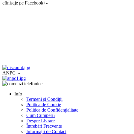
efinisaje pe Facebook
+
-
ANPC
+
-
Info
Termeni şi Condiţii
Politica de Cookie
Politica de Confidențialitate
Cum Cumperi?
Despre Livrare
Întrebări Frecvente
Informaţii de Contact