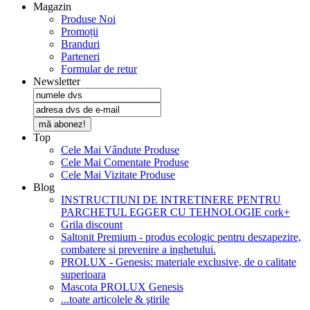
Magazin
Produse Noi
Promoții
Branduri
Parteneri
Formular de retur
Newsletter
mă abonez!
Top
Cele Mai Vândute Produse
Cele Mai Comentate Produse
Cele Mai Vizitate Produse
Blog
INSTRUCTIUNI DE INTRETINERE PENTRU
PARCHETUL EGGER CU TEHNOLOGIE cork+
Grila discount
Saltonit Premium - produs ecologic pentru deszapezire,
combatere si prevenire a inghetului.
PROLUX - Genesis: materiale exclusive, de o calitate
superioara
Mascota PROLUX Genesis
...toate articolele & ştirile