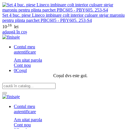
Set 4 buc. piese Lineco imbinare colt interior culoare stejar maroniu
pentru plinta parchet PBC605 - PBY605. 253-S4
,16
10
lei
adaugă în coș
Contul meu
autentificare
Am uitat parola
Cont nou
0
Coșul
Coșul dvs este gol.
Contul meu
autentificare
Am uitat parola
Cont nou