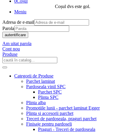
0
Coșul
Coșul dvs este gol.
Meniu
Adresa de e-mail
Parola
autentificare
Am uitat parola
Cont nou
Produse
Categorii de Produse
Parchet laminat
Pardoseala vinil SPC
Parchet SPC
Plinta SPC
Plinta alba
Promotiile lunii - parchet laminat Egger
Plinta si accesorii parchet
Treceri de pardoseala, praguri parchet
Finisaje pentru pardoseli
Praguri - Treceri de pardoseala