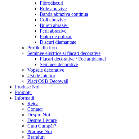
Fibrodiscuri
Role abrazive
Banda abraziva continua
Coli abrazive
Bureti abrazivi
Perii abrazive
Piatra de polizor
Discuri diamantate
Profile din inox
Seminee electrice si flacari decorative
Flacari decorative / Foc ambiental
Seminee decorative
Vopsele decorative
Usi de interior
Placi OSB Decowall
Produse Noi
Promoții
Informații
Rețea
Contact
Despre Noi
Despre Livrare
Cum Cumpăr?
Produse Noi
Branduri