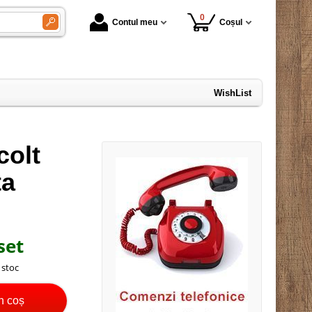
0
Contul meu
Coșul
WishList
colt
ta
set
n stoc
n coș