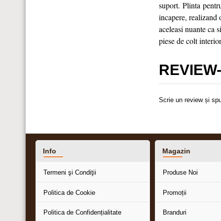
suport. Plinta pentr
incapere, realizand o
aceleasi nuante ca si
piese de colt interio
REVIEW-
Scrie un review și sp
Info
Magazin
Termeni şi Condiţii
Produse Noi
Politica de Cookie
Promoții
Politica de Confidențialitate
Branduri