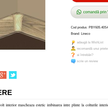
comandă prin
Cod produs:
PBY605.40S
Brand:
Lineco
adaugă la WishList
recomandă unui priete
ai întrebări?
scrie un review
ERE
lt interior mascheaza estetic imbinarea intre plinte la colturile interi