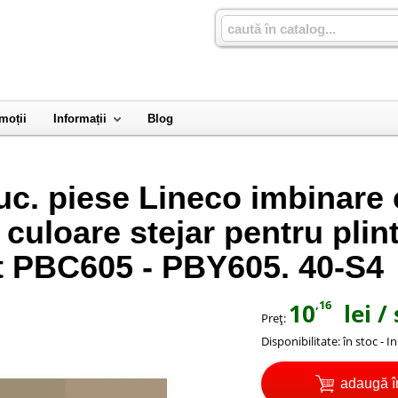
moții
Informații
Blog
uc. piese Lineco imbinare 
r culoare stejar pentru plin
t PBC605 - PBY605. 40-S4
,16
10
lei
/ 
Preţ:
Disponibilitate:
în stoc - I
adaugă î