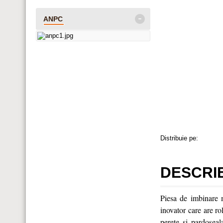
-
ANPC
Distribuie pe:
DESCRI
Piesa de imbinare m
inovator care are rol
perete si pardoseal