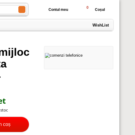
0
Contul meu
Coșul
WishList
mijloc
ta
4
et
n stoc
n coș