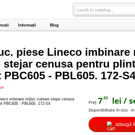
moții
Informații
Blog
uc. piese Lineco imbinare 
 stejar cenusa pentru plin
t PBC605 - PBL605. 172-S
uri
,62
7
lei
/ s
Preţ:
Disponibilitate:
în stoc - i
adaugă î