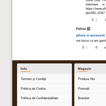
Buna ziua, Pli
interioare s
https://www.efi
pbc605--i2347 P
0
|
Felicia
5
plinta si accesorii
ma bucur ca am gasit 
0
|
0
r
Info
Magazin
Termeni şi Condiţii
Produse Noi
Politica de Cookie
Promoții
Politica de Confidențialitate
Branduri