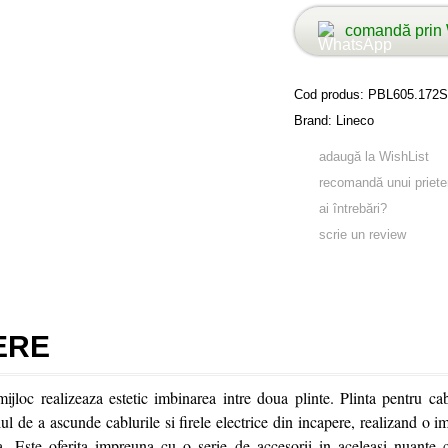
comandă prin
Cod produs:
PBL605.172S
Brand:
Lineco
adaugă la WishList
recomandă unui priete
ai întrebări?
scrie un review
ERE
ijloc realizeaza estetic imbinarea intre doua plinte. Plinta pentru ca
ul de a ascunde cablurile si firele electrice din incapere, realizand o im
a. Este oferita impreuna cu o serie de accesorii in aceleasi nuante ca