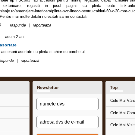
ntele tip PBC605* au accesorii pentru montaj: legatura, capat inchidere sta
i exterioare; regasiti in josul paginii cu plinta toate link-uril
nisaje.ro/amenajare-interioara/plinta-pvc-lineco-pentru-cabluri-60-x-20-mm-cul
entru mai multe detalii nu ezitati sa ne contactati
0
răspunde
|
raportează
acum 2 ani
 asortate
accesorii asortate cu plinta si chiar cu parchetul
ăspunde
|
raportează
Newsletter
Top
Cele Mai Vân
Cele Mai Com
Cele Mai Vizi