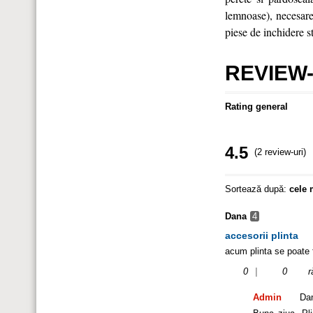
lemnoase), necesare 
piese de inchidere s
REVIEW-
Rating general
4.5
(2 review-uri)
Sortează după:
cele 
Dana
4
accesorii plinta
acum plinta se poate f
0
|
0
r
Admin
Da