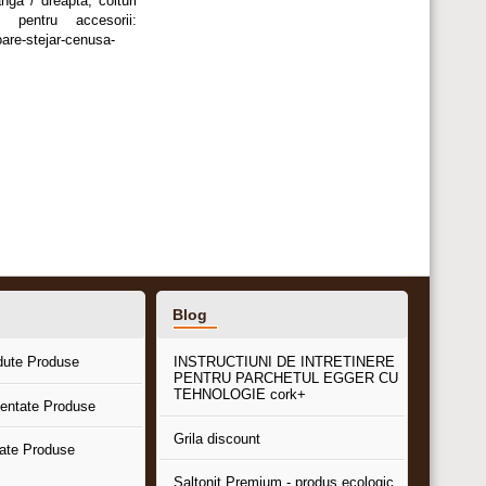
nga / dreapta, colturi
e pentru accesorii:
oare-stejar-cenusa-
Blog
dute Produse
INSTRUCTIUNI DE INTRETINERE
PENTRU PARCHETUL EGGER CU
TEHNOLOGIE cork+
entate Produse
Grila discount
tate Produse
Saltonit Premium - produs ecologic