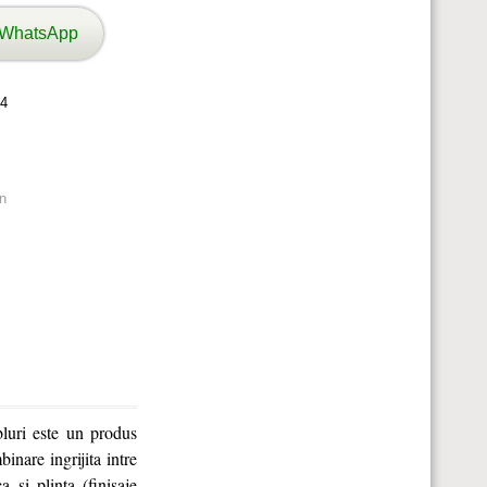
 WhatsApp
4
n
bluri este un produs
binare ingrijita intre
 si plinta (finisaje