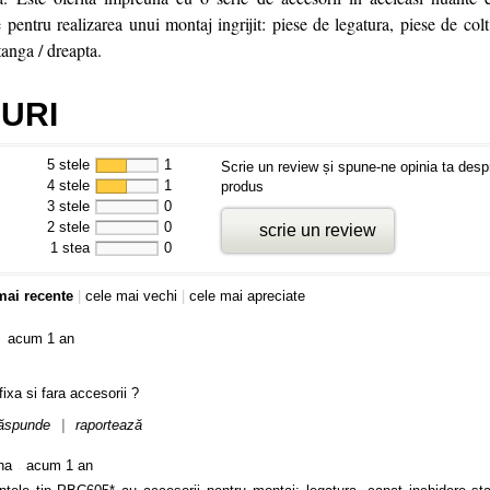
pentru realizarea unui montaj ingrijit: piese de legatura, piese de colt i
tanga / dreapta.
URI
5 stele
1
Scrie un review și spune-ne opinia ta desp
4 stele
1
produs
3 stele
0
2 stele
0
scrie un review
1 stea
0
mai recente
|
cele mai vechi
|
cele mai apreciate
acum 1 an
ixa si fara accesorii ?
ăspunde
|
raportează
.
na
acum 1 an