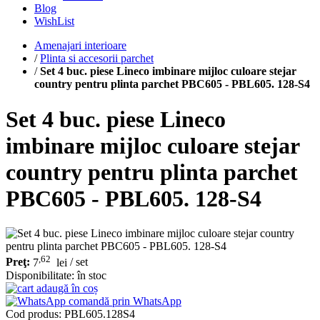
Blog
WishList
Amenajari interioare
/
Plinta si accesorii parchet
/
Set 4 buc. piese Lineco imbinare mijloc culoare stejar
country pentru plinta parchet PBC605 - PBL605. 128-S4
Set 4 buc. piese Lineco
imbinare mijloc culoare stejar
country pentru plinta parchet
PBC605 - PBL605. 128-S4
,62
Preţ:
7
lei
/ set
Disponibilitate:
în stoc
adaugă în coș
comandă prin WhatsApp
Cod produs:
PBL605.128S4