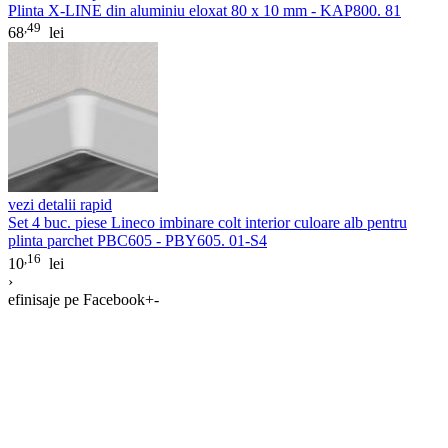
Plinta X-LINE din aluminiu eloxat 80 x 10 mm - KAP800. 81
,49
68
lei
vezi detalii rapid
Set 4 buc. piese Lineco imbinare colt interior culoare alb pentru
plinta parchet PBC605 - PBY605. 01-S4
,16
10
lei
›
efinisaje pe Facebook
+
-