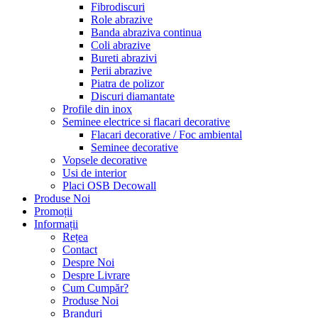
Fibrodiscuri
Role abrazive
Banda abraziva continua
Coli abrazive
Bureti abrazivi
Perii abrazive
Piatra de polizor
Discuri diamantate
Profile din inox
Seminee electrice si flacari decorative
Flacari decorative / Foc ambiental
Seminee decorative
Vopsele decorative
Usi de interior
Placi OSB Decowall
Produse Noi
Promoții
Informații
Rețea
Contact
Despre Noi
Despre Livrare
Cum Cumpăr?
Produse Noi
Branduri