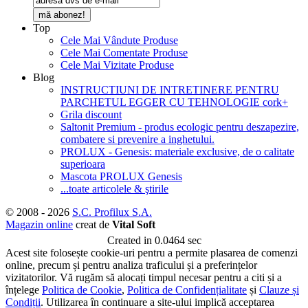
mă abonez!
Top
Cele Mai Vândute Produse
Cele Mai Comentate Produse
Cele Mai Vizitate Produse
Blog
INSTRUCTIUNI DE INTRETINERE PENTRU
PARCHETUL EGGER CU TEHNOLOGIE cork+
Grila discount
Saltonit Premium - produs ecologic pentru deszapezire,
combatere si prevenire a inghetului.
PROLUX - Genesis: materiale exclusive, de o calitate
superioara
Mascota PROLUX Genesis
...toate articolele & ştirile
© 2008 - 2026
S.C. Profilux S.A.
Magazin online
creat de
Vital Soft
Created in 0.0464 sec
Acest site folosește cookie-uri pentru a permite plasarea de comenzi
online, precum și pentru analiza traficului și a preferințelor
vizitatorilor. Vă rugăm să alocați timpul necesar pentru a citi și a
înțelege
Politica de Cookie
,
Politica de Confidențialitate
și
Clauze și
Condiții
. Utilizarea în continuare a site-ului implică acceptarea