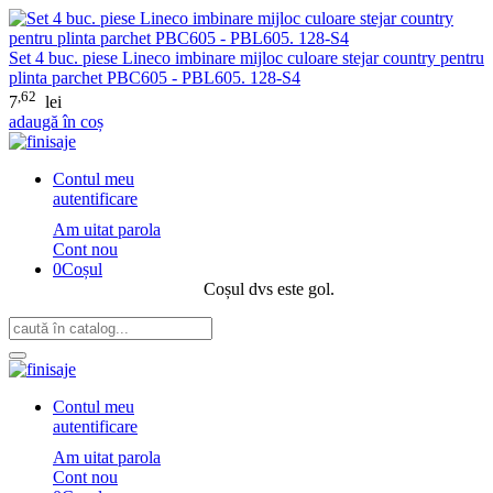
Set 4 buc. piese Lineco imbinare mijloc culoare stejar country pentru
plinta parchet PBC605 - PBL605. 128-S4
,62
7
lei
adaugă în coș
Contul meu
autentificare
Am uitat parola
Cont nou
0
Coșul
Coșul dvs este gol.
Contul meu
autentificare
Am uitat parola
Cont nou