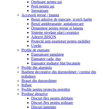
Opritoare pentru usi
Perii pentru usi
Stergatoare
Accesorii gresie / faianta
Benzi adezive de mascare, scotch hartie
Benzi antiderapante, antialunecare
Distantiere pentru gresie si faianta
Sisteme nivelare placi ceramice
Adezivi BISON
Protectii anti-zgarieturi pentru mobilier
Unelte
Profile de etansare
Etansatoare tamplarie
Etansator cada, dus
Etansator inaltator blat bucatarie
Profile din aluminiu
Baghete decorative din duropolimer / cornise din
polistiren
Brauri din duropolimer
Riflaje
Profile pentru protectia peretilor
Produse abrazive
Discuri flex pentru debitare
Discuri flex pentru polizare
Discuri lamelare