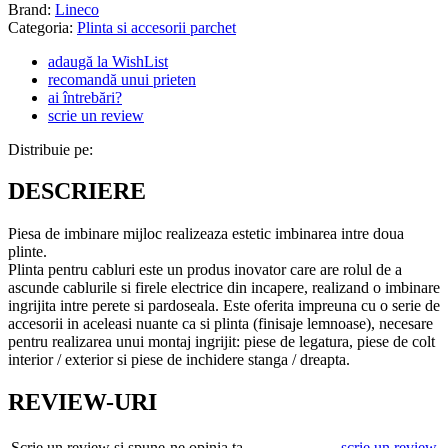
Brand:
Lineco
Categoria:
Plinta si accesorii parchet
adaugă la WishList
recomandă unui prieten
ai întrebări?
scrie un review
Distribuie pe:
DESCRIERE
Piesa de imbinare mijloc realizeaza estetic imbinarea intre doua
plinte.
Plinta pentru cabluri este un produs inovator care are rolul de a
ascunde cablurile si firele electrice din incapere, realizand o imbinare
ingrijita intre perete si pardoseala. Este oferita impreuna cu o serie de
accesorii in aceleasi nuante ca si plinta (finisaje lemnoase), necesare
pentru realizarea unui montaj ingrijit: piese de legatura, piese de colt
interior / exterior si piese de inchidere stanga / dreapta.
REVIEW-URI
Scrie un review și spune-ne opinia ta
scrie un review