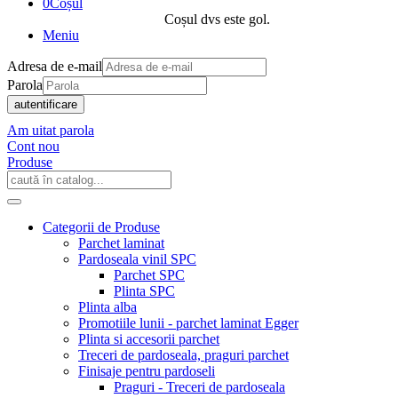
0
Coșul
Coșul dvs este gol.
Meniu
Adresa de e-mail
Parola
autentificare
Am uitat parola
Cont nou
Produse
Categorii de Produse
Parchet laminat
Pardoseala vinil SPC
Parchet SPC
Plinta SPC
Plinta alba
Promotiile lunii - parchet laminat Egger
Plinta si accesorii parchet
Treceri de pardoseala, praguri parchet
Finisaje pentru pardoseli
Praguri - Treceri de pardoseala