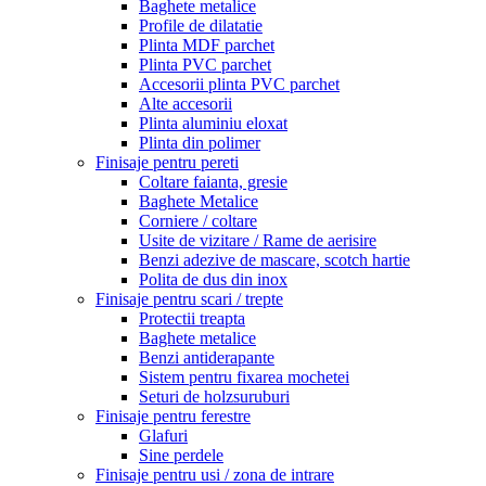
Baghete metalice
Profile de dilatatie
Plinta MDF parchet
Plinta PVC parchet
Accesorii plinta PVC parchet
Alte accesorii
Plinta aluminiu eloxat
Plinta din polimer
Finisaje pentru pereti
Coltare faianta, gresie
Baghete Metalice
Corniere / coltare
Usite de vizitare / Rame de aerisire
Benzi adezive de mascare, scotch hartie
Polita de dus din inox
Finisaje pentru scari / trepte
Protectii treapta
Baghete metalice
Benzi antiderapante
Sistem pentru fixarea mochetei
Seturi de holzsuruburi
Finisaje pentru ferestre
Glafuri
Sine perdele
Finisaje pentru usi / zona de intrare