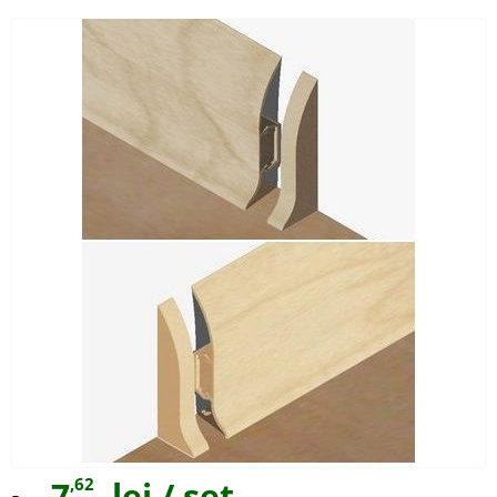
7
,62
lei
/ set