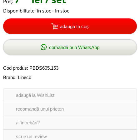
Preţ:
Disponibilitate:
în stoc - In stoc
adaugă în coș
comandă prin WhatsApp
Cod produs:
PBDS605.153
Brand:
Lineco
adaugă la WishList
recomandă unui prieten
ai întrebări?
scrie un review