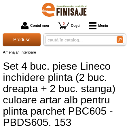
0
Contul meu
Coșul
Meniu
Produse
Amenajari interioare
Set 4 buc. piese Lineco
inchidere plinta (2 buc.
dreapta + 2 buc. stanga)
culoare artar alb pentru
plinta parchet PBC605 -
PBDS605. 153