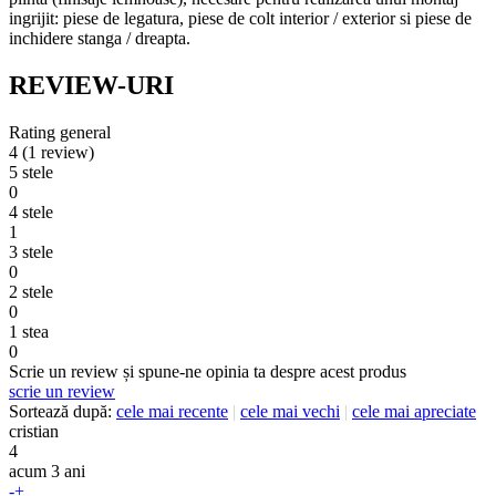
ingrijit: piese de legatura, piese de colt interior / exterior si piese de
inchidere stanga / dreapta.
REVIEW-URI
Rating general
4
(1 review)
5 stele
0
4 stele
1
3 stele
0
2 stele
0
1 stea
0
Scrie un review și spune-ne opinia ta despre acest produs
scrie un review
Sortează după:
cele mai recente
|
cele mai vechi
|
cele mai apreciate
cristian
4
acum 3 ani
-
+