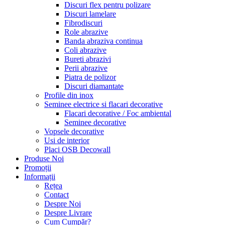
Discuri flex pentru polizare
Discuri lamelare
Fibrodiscuri
Role abrazive
Banda abraziva continua
Coli abrazive
Bureti abrazivi
Perii abrazive
Piatra de polizor
Discuri diamantate
Profile din inox
Seminee electrice si flacari decorative
Flacari decorative / Foc ambiental
Seminee decorative
Vopsele decorative
Usi de interior
Placi OSB Decowall
Produse Noi
Promoții
Informații
Rețea
Contact
Despre Noi
Despre Livrare
Cum Cumpăr?