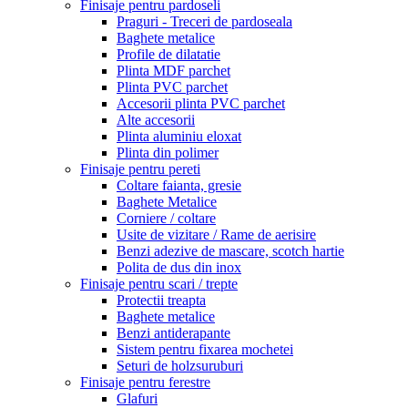
Finisaje pentru pardoseli
Praguri - Treceri de pardoseala
Baghete metalice
Profile de dilatatie
Plinta MDF parchet
Plinta PVC parchet
Accesorii plinta PVC parchet
Alte accesorii
Plinta aluminiu eloxat
Plinta din polimer
Finisaje pentru pereti
Coltare faianta, gresie
Baghete Metalice
Corniere / coltare
Usite de vizitare / Rame de aerisire
Benzi adezive de mascare, scotch hartie
Polita de dus din inox
Finisaje pentru scari / trepte
Protectii treapta
Baghete metalice
Benzi antiderapante
Sistem pentru fixarea mochetei
Seturi de holzsuruburi
Finisaje pentru ferestre
Glafuri