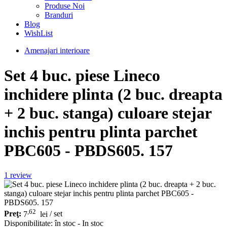
Produse Noi
Branduri
Blog
WishList
Amenajari interioare
Set 4 buc. piese Lineco
inchidere plinta (2 buc. dreapta
+ 2 buc. stanga) culoare stejar
inchis pentru plinta parchet
PBC605 - PBDS605. 157
1
review
,62
Preţ:
7
lei
/ set
Disponibilitate:
în stoc - In stoc