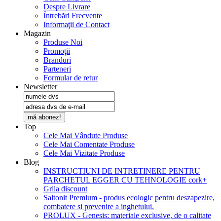
Despre Livrare
Întrebări Frecvente
Informaţii de Contact
Magazin
Produse Noi
Promoții
Branduri
Parteneri
Formular de retur
Newsletter
mă abonez!
Top
Cele Mai Vândute Produse
Cele Mai Comentate Produse
Cele Mai Vizitate Produse
Blog
INSTRUCTIUNI DE INTRETINERE PENTRU
PARCHETUL EGGER CU TEHNOLOGIE cork+
Grila discount
Saltonit Premium - produs ecologic pentru deszapezire,
combatere si prevenire a inghetului.
PROLUX - Genesis: materiale exclusive, de o calitate