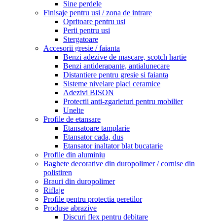
Sine perdele
Finisaje pentru usi / zona de intrare
Opritoare pentru usi
Perii pentru usi
Stergatoare
Accesorii gresie / faianta
Benzi adezive de mascare, scotch hartie
Benzi antiderapante, antialunecare
Distantiere pentru gresie si faianta
Sisteme nivelare placi ceramice
Adezivi BISON
Protectii anti-zgarieturi pentru mobilier
Unelte
Profile de etansare
Etansatoare tamplarie
Etansator cada, dus
Etansator inaltator blat bucatarie
Profile din aluminiu
Baghete decorative din duropolimer / cornise din
polistiren
Brauri din duropolimer
Riflaje
Profile pentru protectia peretilor
Produse abrazive
Discuri flex pentru debitare