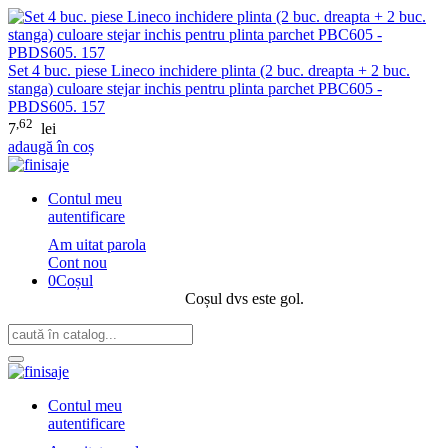
Set 4 buc. piese Lineco inchidere plinta (2 buc. dreapta + 2 buc.
stanga) culoare stejar inchis pentru plinta parchet PBC605 -
PBDS605. 157
,62
7
lei
adaugă în coș
Contul meu
autentificare
Am uitat parola
Cont nou
0
Coșul
Coșul dvs este gol.
Contul meu
autentificare