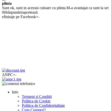
plinta
Sunt ok, sunt in aceeasi culoare cu plinta.M-a avantajat ca sunt la set
0
|
0
răspunde
|
raportează
efinisaje pe Facebook
+
-
ANPC
+
-
Info
Termeni şi Condiţii
Politica de Cookie
Politica de Confidențialitate
Cum Cumperi?