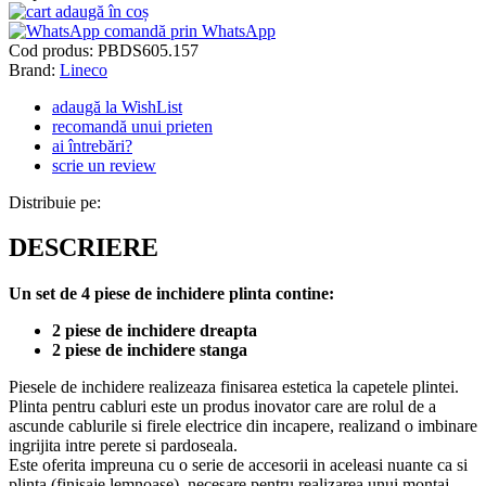
adaugă în coș
comandă prin WhatsApp
Cod produs:
PBDS605.157
Brand:
Lineco
adaugă la WishList
recomandă unui prieten
ai întrebări?
scrie un review
Distribuie pe:
DESCRIERE
Un set de 4 piese de inchidere plinta contine:
2 piese de inchidere dreapta
2 piese de inchidere stanga
Piesele de inchidere realizeaza finisarea estetica la capetele plintei.
Plinta pentru cabluri este un produs inovator care are rolul de a
ascunde cablurile si firele electrice din incapere, realizand o imbinare
ingrijita intre perete si pardoseala.
Este oferita impreuna cu o serie de accesorii in aceleasi nuante ca si
plinta (finisaje lemnoase), necesare pentru realizarea unui montaj