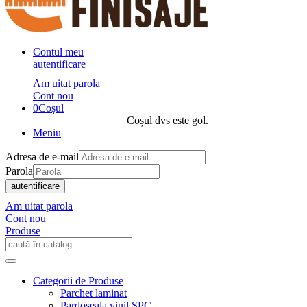
Contul meu
autentificare
Am uitat parola
Cont nou
0
Coșul
Coșul dvs este gol.
Meniu
Adresa de e-mail
Parola
autentificare
Am uitat parola
Cont nou
Produse
Categorii de Produse
Parchet laminat
Pardoseala vinil SPC