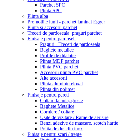
Parchet SPC
Plinta SPC
Plinta alba
Promotiile lunii - parchet laminat Egger
Plinta si accesorii parchet
Treceri de pardoseala, praguri parchet
Finisaje pentru pardoseli
Praguri - Treceri de pardoseala
Baghete metalice
Profile de dilatatie
Plinta MDF parchet
Plinta PVC parchet
Accesorii plinta PVC parchet
Alte accesorii
Plinta aluminiu eloxat
Plinta din polimer
Finisaje pentru pereti
Coltare faianta, gresie
Baghete Metalice
Corniere / coltare
Usite de vizitare / Rame de aerisire
Benzi adezive de mascare, scotch hartie
Polita de dus din inox
Finisaje pentru scari / trepte
Protectii treapta