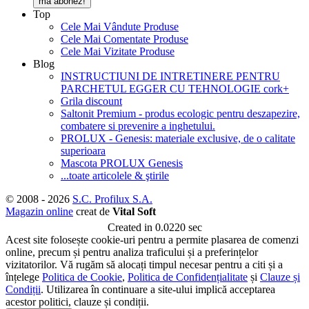
mă abonez!
Top
Cele Mai Vândute Produse
Cele Mai Comentate Produse
Cele Mai Vizitate Produse
Blog
INSTRUCTIUNI DE INTRETINERE PENTRU
PARCHETUL EGGER CU TEHNOLOGIE cork+
Grila discount
Saltonit Premium - produs ecologic pentru deszapezire,
combatere si prevenire a inghetului.
PROLUX - Genesis: materiale exclusive, de o calitate
superioara
Mascota PROLUX Genesis
...toate articolele & ştirile
© 2008 - 2026
S.C. Profilux S.A.
Magazin online
creat de
Vital Soft
Created in 0.0220 sec
Acest site folosește cookie-uri pentru a permite plasarea de comenzi
online, precum și pentru analiza traficului și a preferințelor
vizitatorilor. Vă rugăm să alocați timpul necesar pentru a citi și a
înțelege
Politica de Cookie
,
Politica de Confidențialitate
și
Clauze și
Condiții
. Utilizarea în continuare a site-ului implică acceptarea
acestor politici, clauze și condiții.