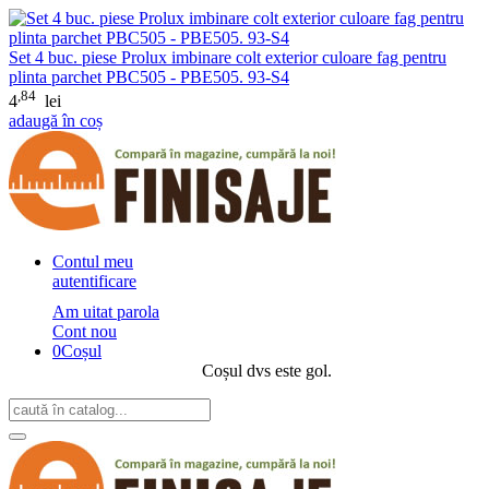
Set 4 buc. piese Prolux imbinare colt exterior culoare fag pentru
plinta parchet PBC505 - PBE505. 93-S4
,84
4
lei
adaugă în coș
Contul meu
autentificare
Am uitat parola
Cont nou
0
Coșul
Coșul dvs este gol.