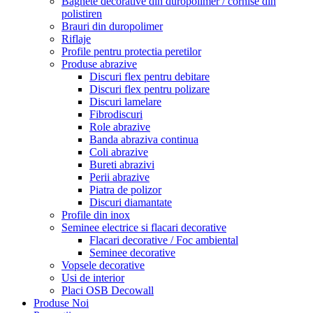
Baghete decorative din duropolimer / cornise din
polistiren
Brauri din duropolimer
Riflaje
Profile pentru protectia peretilor
Produse abrazive
Discuri flex pentru debitare
Discuri flex pentru polizare
Discuri lamelare
Fibrodiscuri
Role abrazive
Banda abraziva continua
Coli abrazive
Bureti abrazivi
Perii abrazive
Piatra de polizor
Discuri diamantate
Profile din inox
Seminee electrice si flacari decorative
Flacari decorative / Foc ambiental
Seminee decorative
Vopsele decorative
Usi de interior
Placi OSB Decowall
Produse Noi