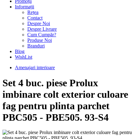
Promoții
Informații
Rețea
Contact
Despre Noi
Despre Livrare
Cum Cumpăr?
Produse Noi
Branduri
Blog
WishList
Amenajari interioare
Set 4 buc. piese Prolux
imbinare colt exterior culoare
fag pentru plinta parchet
PBC505 - PBE505. 93-S4