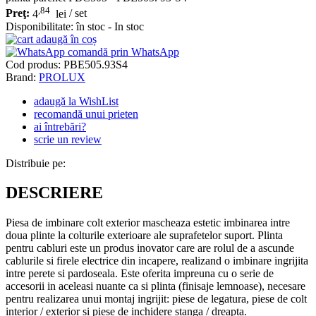
,84
Preţ:
4
lei
/ set
Disponibilitate:
în stoc - In stoc
adaugă în coș
comandă prin WhatsApp
Cod produs:
PBE505.93S4
Brand:
PROLUX
adaugă la WishList
recomandă unui prieten
ai întrebări?
scrie un review
Distribuie pe:
DESCRIERE
Piesa de imbinare colt exterior mascheaza estetic imbinarea intre
doua plinte la colturile exterioare ale suprafetelor suport. Plinta
pentru cabluri este un produs inovator care are rolul de a ascunde
cablurile si firele electrice din incapere, realizand o imbinare ingrijita
intre perete si pardoseala. Este oferita impreuna cu o serie de
accesorii in aceleasi nuante ca si plinta (finisaje lemnoase), necesare
pentru realizarea unui montaj ingrijit: piese de legatura, piese de colt
interior / exterior si piese de inchidere stanga / dreapta.