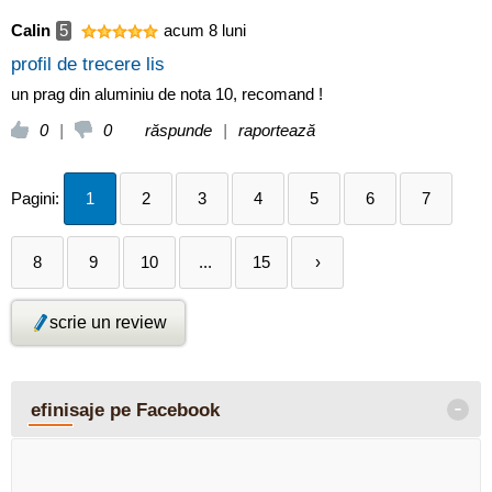
Calin
5
acum 8 luni
profil de trecere lis
un prag din aluminiu de nota 10, recomand !
0
|
0
răspunde
|
raportează
Pagini:
1
2
3
4
5
6
7
8
9
10
...
15
›
scrie un review
-
efinisaje pe Facebook