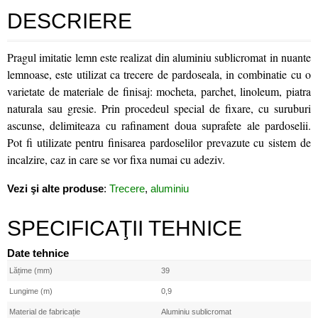
DESCRIERE
Pragul imitatie lemn este realizat din aluminiu sublicromat in nuante
lemnoase, este utilizat ca trecere de pardoseala, in combinatie cu o
varietate de materiale de finisaj: mocheta, parchet, linoleum, piatra
naturala sau gresie. Prin procedeul special de fixare, cu suruburi
ascunse, delimiteaza cu rafinament doua suprafete ale pardoselii.
Pot fi utilizate pentru finisarea pardoselilor prevazute cu sistem de
incalzire, caz in care se vor fixa numai cu adeziv.
Vezi şi alte produse
:
Trecere
,
aluminiu
SPECIFICAŢII TEHNICE
Date tehnice
Lățime (mm)
39
Lungime (m)
0,9
Material de fabricație
Aluminiu sublicromat