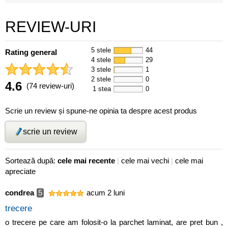
REVIEW-URI
5 stele
44
Rating general
4 stele
29
3 stele
1
2 stele
0
4.6
(74 review-uri)
1 stea
0
Scrie un review și spune-ne opinia ta despre acest produs
scrie un review
Sortează după:
cele mai recente
|
cele mai vechi
|
cele mai
apreciate
condrea
5
acum 2 luni
trecere
o trecere pe care am folosit-o la parchet laminat, are pret bun ,