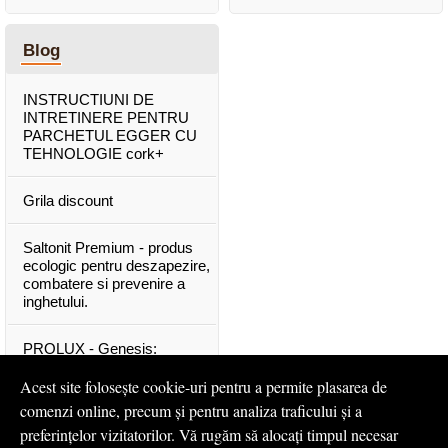
Blog
INSTRUCTIUNI DE
INTRETINERE PENTRU
PARCHETUL EGGER CU
TEHNOLOGIE cork+
Grila discount
Saltonit Premium - produs
ecologic pentru deszapezire,
combatere si prevenire a
inghetului.
PROLUX - Genesis:
materiale exclusive, de o
calitate superioara
Acest site folosește cookie-uri pentru a permite plasarea de
comenzi online, precum și pentru analiza traficului și a
Mascota PROLUX Genesis
preferințelor vizitatorilor. Vă rugăm să alocați timpul necesar