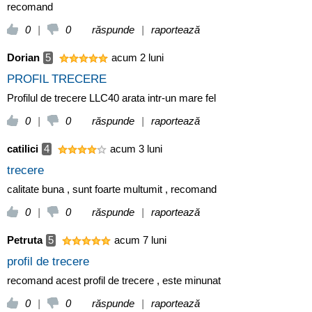
recomand
0
|
0
răspunde
|
raportează
Dorian
5
acum 2 luni
PROFIL TRECERE
Profilul de trecere LLC40 arata intr-un mare fel
0
|
0
răspunde
|
raportează
catilici
4
acum 3 luni
trecere
calitate buna , sunt foarte multumit , recomand
0
|
0
răspunde
|
raportează
Petruta
5
acum 7 luni
profil de trecere
recomand acest profil de trecere , este minunat
0
|
0
răspunde
|
raportează