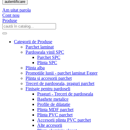
autentificare
Am uitat parola
Cont nou
Produse
Categorii de Produse
Parchet laminat
Pardoseala vinil SPC
Parchet SPC
Plinta SPC
Plinta alba
Promotiile lunii - parchet laminat Egger
Plinta si accesorii parchet
Treceri de pardoseala, praguri parchet
Finisaje pentru pardoseli
Praguri - Treceri de pardoseala
Baghete metalice
Profile de dilatatie
Plinta MDF parchet
Plinta PVC parchet
Accesorii plinta PVC parchet
Alte accesorii