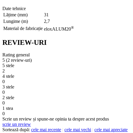
Date tehnice
Lățime (mm)
31
Lungime (m)
2,7
®
Material de fabricație
eloxALUM20
REVIEW-URI
Rating general
5
(2 review-uri)
5 stele
2
4 stele
0
3 stele
0
2 stele
0
1 stea
0
Scrie un review și spune-ne opinia ta despre acest produs
scrie un review
Sortează după:
cele mai recente
|
cele mai vechi
|
cele mai apreciate