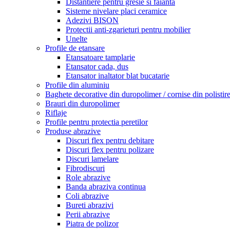
Distantiere pentru gresie si faianta
Sisteme nivelare placi ceramice
Adezivi BISON
Protectii anti-zgarieturi pentru mobilier
Unelte
Profile de etansare
Etansatoare tamplarie
Etansator cada, dus
Etansator inaltator blat bucatarie
Profile din aluminiu
Baghete decorative din duropolimer / cornise din polistir
Brauri din duropolimer
Riflaje
Profile pentru protectia peretilor
Produse abrazive
Discuri flex pentru debitare
Discuri flex pentru polizare
Discuri lamelare
Fibrodiscuri
Role abrazive
Banda abraziva continua
Coli abrazive
Bureti abrazivi
Perii abrazive
Piatra de polizor