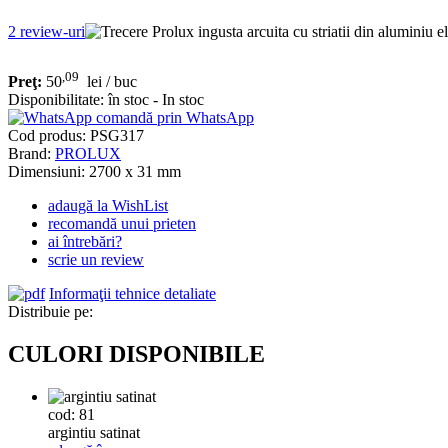
2
review-uri
,09
Preţ:
50
lei
/ buc
Disponibilitate:
în stoc - In stoc
comandă prin WhatsApp
Cod produs:
PSG317
Brand:
PROLUX
Dimensiuni: 2700 x 31 mm
adaugă la WishList
recomandă unui prieten
ai întrebări?
scrie un review
Informaţii tehnice detaliate
Distribuie pe:
CULORI DISPONIBILE
cod: 81
argintiu satinat