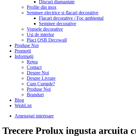
Discuri diamantate
Profile din inox
Seminee electrice si flacari decorative
Flacari decorative / Foc ambiental
Seminee decorative
Vopsele decorative
Usi de interior
Placi OSB Decowall
Produse Noi
Promoții
Informații
Rețea
Contact
Despre Noi
Despre Livrare
Cum Cumpăr?
Produse Noi
Branduri
Blog
WishList
Amenajari interioare
Trecere Prolux ingusta arcuita c