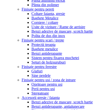
Plinta aluminiu eloxat
Plinta din polimer
Finisaje pentru pereti
Coltare faianta, gresie
Baghete Metalice
Corniere / coltare
Usite de vizitare / Rame de aerisire
Benzi adezive de mascare, scotch hartie
Polita de dus din inox
Finisaje pentru scari / trepte
Protectii treapta
Baghete metalice
Benzi antiderapante
Sistem pentru fixarea mochetei
Seturi de holzsuruburi
Finisaje pentru ferestre
Glafuri
Sine perdele
Finisaje pentru usi / zona de intrare
Opritoare pentru usi
Perii pentru usi
Stergatoare
Accesorii gresie / faianta
Benzi adezive de mascare, scotch hartie
Benzi antiderapante, antialunecare