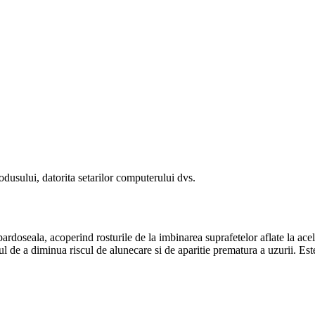
odusului, datorita setarilor computerului dvs.
rdoseala, acoperind rosturile de la imbinarea suprafetelor aflate la acela
ul de a diminua riscul de alunecare si de aparitie prematura a uzurii. Este 