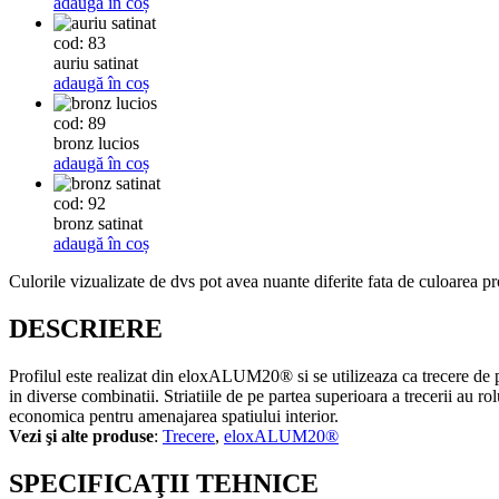
adaugă în coș
cod: 83
auriu satinat
adaugă în coș
cod: 89
bronz lucios
adaugă în coș
cod: 92
bronz satinat
adaugă în coș
Culorile vizualizate de dvs pot avea nuante diferite fata de culoarea pr
DESCRIERE
Profilul este realizat din eloxALUM20® si se utilizeaza ca trecere de pa
in diverse combinatii. Striatiile de pe partea superioara a trecerii au rol
economica pentru amenajarea spatiului interior.
Vezi şi alte produse
:
Trecere
,
eloxALUM20®
SPECIFICAŢII TEHNICE