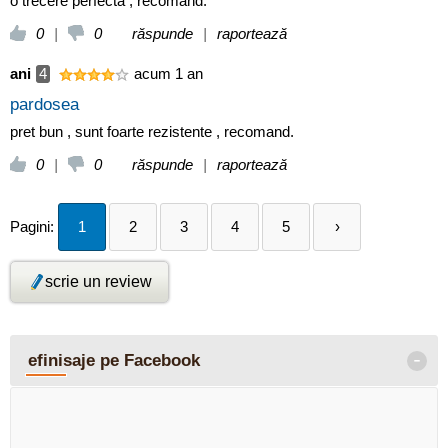
o trecere perfecta , recomand.
0
|
0
răspunde
|
raportează
ani
4
acum 1 an
pardosea
pret bun , sunt foarte rezistente , recomand.
0
|
0
răspunde
|
raportează
Pagini:
1
2
3
4
5
›
scrie un review
-
efinisaje pe Facebook