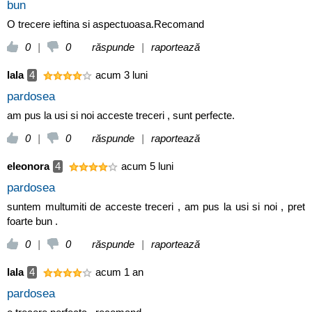
bun
O trecere ieftina si aspectuoasa.Recomand
0
|
0
răspunde
|
raportează
lala
4
acum 3 luni
pardosea
am pus la usi si noi acceste treceri , sunt perfecte.
0
|
0
răspunde
|
raportează
eleonora
4
acum 5 luni
pardosea
suntem multumiti de acceste treceri , am pus la usi si noi , pret
foarte bun .
0
|
0
răspunde
|
raportează
lala
4
acum 1 an
pardosea