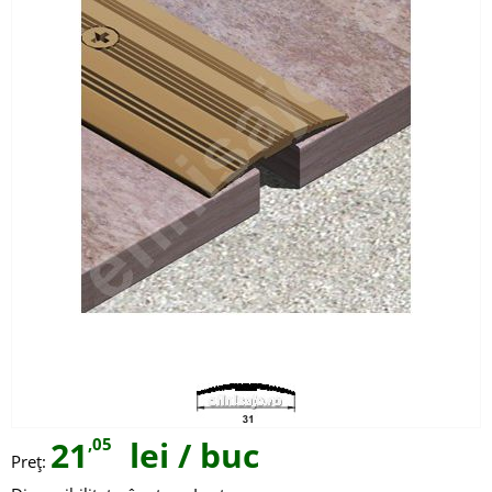
21
,05
lei
/ buc
Preţ: