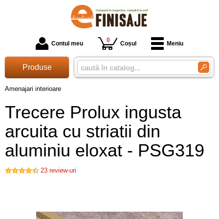
0
Contul meu
Coșul
Meniu
Produse
Amenajari interioare
Trecere Prolux ingusta
arcuita cu striatii din
aluminiu eloxat - PSG319
23
review-uri