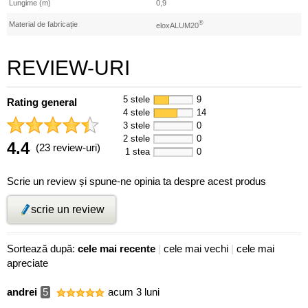
Lungime (m)
0,9
®
Material de fabricație
eloxALUM20
REVIEW-URI
5 stele
9
Rating general
4 stele
14
3 stele
0
2 stele
0
4.4
(23 review-uri)
1 stea
0
Scrie un review și spune-ne opinia ta despre acest produs
scrie un review
Sortează după:
cele mai recente
|
cele mai vechi
|
cele mai
apreciate
andrei
5
acum 3 luni