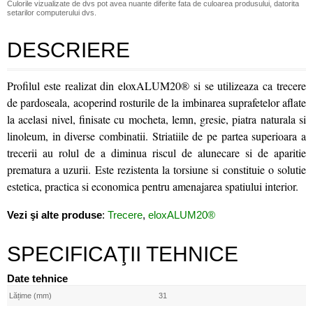
Culorile vizualizate de dvs pot avea nuante diferite fata de culoarea produsului, datorita
setarilor computerului dvs.
DESCRIERE
Profilul este realizat din eloxALUM20® si se utilizeaza ca trecere
de pardoseala, acoperind rosturile de la imbinarea suprafetelor aflate
la acelasi nivel, finisate cu mocheta, lemn, gresie, piatra naturala si
linoleum, in diverse combinatii. Striatiile de pe partea superioara a
trecerii au rolul de a diminua riscul de alunecare si de aparitie
prematura a uzurii. Este rezistenta la torsiune si constituie o solutie
estetica, practica si economica pentru amenajarea spatiului interior.
Vezi şi alte produse
:
Trecere
,
eloxALUM20®
SPECIFICAŢII TEHNICE
Date tehnice
Lățime (mm)
31