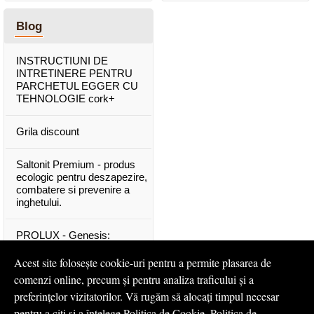
Blog
INSTRUCTIUNI DE
INTRETINERE PENTRU
PARCHETUL EGGER CU
TEHNOLOGIE cork+
Grila discount
Saltonit Premium - produs
ecologic pentru deszapezire,
combatere si prevenire a
inghetului.
PROLUX - Genesis:
materiale exclusive, de o
calitate superioara
Acest site folosește cookie-uri pentru a permite plasarea de
comenzi online, precum și pentru analiza traficului și a
Mascota PROLUX Genesis
preferințelor vizitatorilor. Vă rugăm să alocați timpul necesar
pentru a citi și a înțelege
Politica de Cookie
,
Politica de