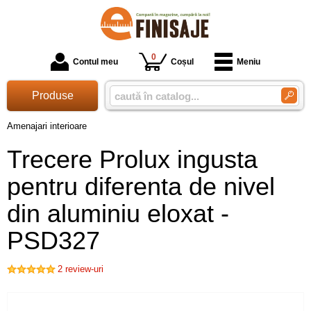
0
Contul meu
Coșul
Meniu
Produse
Amenajari interioare
Trecere Prolux ingusta
pentru diferenta de nivel
din aluminiu eloxat -
PSD327
2
review-uri