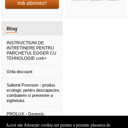
mă abonez!
Blog
INSTRUCTIUNI DE
INTRETINERE PENTRU
PARCHETUL EGGER CU
TEHNOLOGIE cork+
Grila discount
Saltonit Premium - produs
ecologic pentru deszapezire,
combatere si prevenire a
inghetului.
PROLUX - Genesis:
materiale exclusive, de o
calitate superioara
Acest site folosește cookie-uri pentru a permite plasarea de