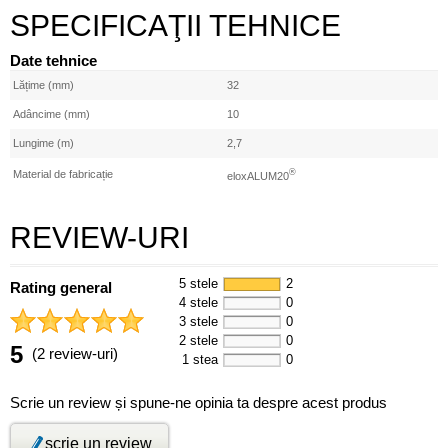
SPECIFICAŢII TEHNICE
Date tehnice
Lățime (mm)
32
Adâncime (mm)
10
Lungime (m)
2,7
®
Material de fabricație
eloxALUM20
REVIEW-URI
5 stele
2
Rating general
4 stele
0
3 stele
0
2 stele
0
5
(2 review-uri)
1 stea
0
Scrie un review și spune-ne opinia ta despre acest produs
scrie un review