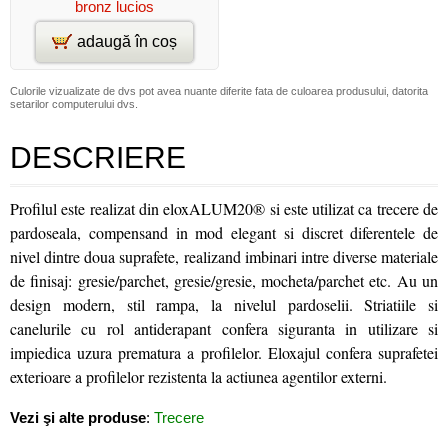
bronz lucios
adaugă în coș
Culorile vizualizate de dvs pot avea nuante diferite fata de culoarea produsului, datorita
setarilor computerului dvs.
DESCRIERE
Profilul este realizat din eloxALUM20® si este utilizat ca trecere de
pardoseala, compensand in mod elegant si discret diferentele de
nivel dintre doua suprafete, realizand imbinari intre diverse materiale
de finisaj: gresie/parchet, gresie/gresie, mocheta/parchet etc. Au un
design modern, stil rampa, la nivelul pardoselii. Striatiile si
canelurile cu rol antiderapant confera siguranta in utilizare si
impiedica uzura prematura a profilelor. Eloxajul confera suprafetei
exterioare a profilelor rezistenta la actiunea agentilor externi.
Vezi şi alte produse
:
Trecere