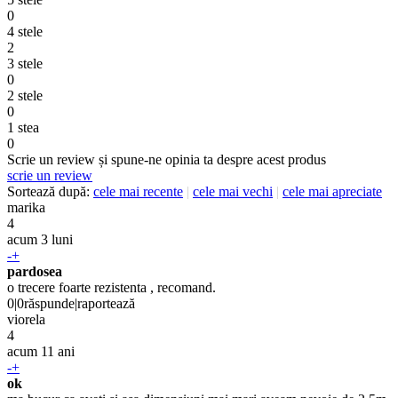
0
4 stele
2
3 stele
0
2 stele
0
1 stea
0
Scrie un review și spune-ne opinia ta despre acest produs
scrie un review
Sortează după:
cele mai recente
|
cele mai vechi
|
cele mai apreciate
marika
4
acum 3 luni
-
+
pardosea
o trecere foarte rezistenta , recomand.
0
|
0
răspunde
|
raportează
viorela
4
acum 11 ani
-
+
ok