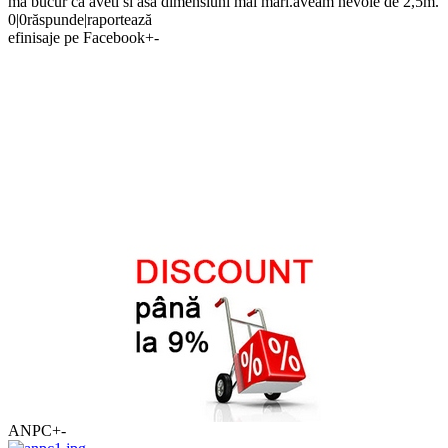
ma bucur ca aveti si asa dimensiuni mai mari.aveam nevoie de 2,5m.
0
|
0
răspunde
|
raportează
efinisaje pe Facebook
+
-
ANPC
+
-