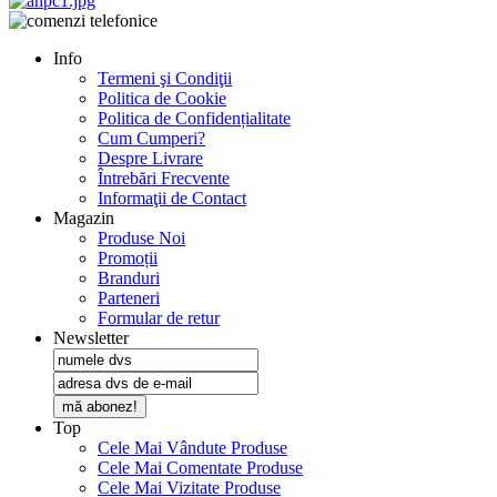
Info
Termeni şi Condiţii
Politica de Cookie
Politica de Confidențialitate
Cum Cumperi?
Despre Livrare
Întrebări Frecvente
Informaţii de Contact
Magazin
Produse Noi
Promoții
Branduri
Parteneri
Formular de retur
Newsletter
mă abonez!
Top
Cele Mai Vândute Produse
Cele Mai Comentate Produse
Cele Mai Vizitate Produse