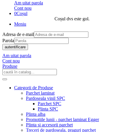
Am uitat parola
Cont nou
0
Coșul
Coșul dvs este gol.
Meniu
Adresa de e-mail
Parola
autentificare
Am uitat parola
Cont nou
Produse
Categorii de Produse
Parchet laminat
Pardoseala vinil SPC
Parchet SPC
Plinta SPC
Plinta alba
Promotiile lunii - parchet laminat Egger
Plinta si accesorii parchet
Treceri de pardoseala, praguri parchet