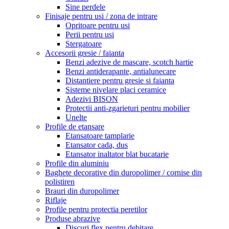
Sine perdele
Finisaje pentru usi / zona de intrare
Opritoare pentru usi
Perii pentru usi
Stergatoare
Accesorii gresie / faianta
Benzi adezive de mascare, scotch hartie
Benzi antiderapante, antialunecare
Distantiere pentru gresie si faianta
Sisteme nivelare placi ceramice
Adezivi BISON
Protectii anti-zgarieturi pentru mobilier
Unelte
Profile de etansare
Etansatoare tamplarie
Etansator cada, dus
Etansator inaltator blat bucatarie
Profile din aluminiu
Baghete decorative din duropolimer / cornise din
polistiren
Brauri din duropolimer
Riflaje
Profile pentru protectia peretilor
Produse abrazive
Discuri flex pentru debitare