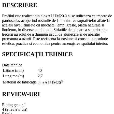
DESCRIERE
Profilul este realizat din eloxALUM20® si se utilizeaza ca trecere de
pardoseala, acoperind rosturile de la imbinarea suprafetelor aflate la
acelasi nivel, finisate cu mocheta, lemn, gresie, piatra naturala si
linoleum, in diverse combinatii. Striatiile de pe partea superioara a
trecerii au rolul de a diminua riscul de alunecare si de aparitie
prematura a uzurii. Este rezistenta la torsiune si constituie o solutie
estetica, practica si economica pentru amenajarea spatiului interior.
SPECIFICAŢII TEHNICE
Date tehnice
Lățime (mm)
40
Lungime (m)
2,7
®
Material de fabricație
eloxALUM20
REVIEW-URI
Rating general
4
(2 review-uri)
5 stele