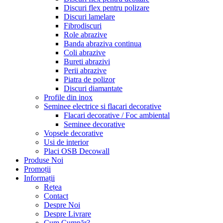
Discuri flex pentru polizare
Discuri lamelare
Fibrodiscuri
Role abrazive
Banda abraziva continua
Coli abrazive
Bureti abrazivi
Perii abrazive
Piatra de polizor
Discuri diamantate
Profile din inox
Seminee electrice si flacari decorative
Flacari decorative / Foc ambiental
Seminee decorative
Vopsele decorative
Usi de interior
Placi OSB Decowall
Produse Noi
Promoții
Informații
Rețea
Contact
Despre Noi
Despre Livrare
Cum Cumpăr?