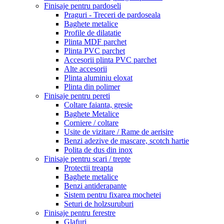
Finisaje pentru pardoseli
Praguri - Treceri de pardoseala
Baghete metalice
Profile de dilatatie
Plinta MDF parchet
Plinta PVC parchet
Accesorii plinta PVC parchet
Alte accesorii
Plinta aluminiu eloxat
Plinta din polimer
Finisaje pentru pereti
Coltare faianta, gresie
Baghete Metalice
Corniere / coltare
Usite de vizitare / Rame de aerisire
Benzi adezive de mascare, scotch hartie
Polita de dus din inox
Finisaje pentru scari / trepte
Protectii treapta
Baghete metalice
Benzi antiderapante
Sistem pentru fixarea mochetei
Seturi de holzsuruburi
Finisaje pentru ferestre
Glafuri