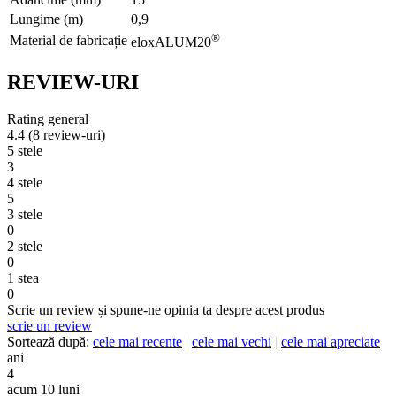
Lungime (m)
0,9
®
Material de fabricație
eloxALUM20
REVIEW-URI
Rating general
4.4
(8 review-uri)
5 stele
3
4 stele
5
3 stele
0
2 stele
0
1 stea
0
Scrie un review și spune-ne opinia ta despre acest produs
scrie un review
Sortează după:
cele mai recente
|
cele mai vechi
|
cele mai apreciate
ani
4
acum 10 luni