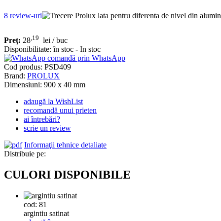
8
review-uri
,19
Preţ:
28
lei
/ buc
Disponibilitate:
în stoc - In stoc
comandă prin WhatsApp
Cod produs:
PSD409
Brand:
PROLUX
Dimensiuni: 900 x 40 mm
adaugă la WishList
recomandă unui prieten
ai întrebări?
scrie un review
Informaţii tehnice detaliate
Distribuie pe:
CULORI DISPONIBILE
cod: 81
argintiu satinat