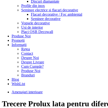
Discuri diamantate
Profile din inox
Seminee electrice si flacari decorative
Flacari decorative / Foc ambiental
Seminee decorative
Vopsele decorative
Usi de interior
Placi OSB Decowall
Produse Noi
Promoții
Informații
Rețea
Contact
Despre Noi
Despre Livrare
Cum Cumpăr?
Produse Noi
Branduri
Blog
WishList
Amenajari interioare
Trecere Prolux lata pentru dife