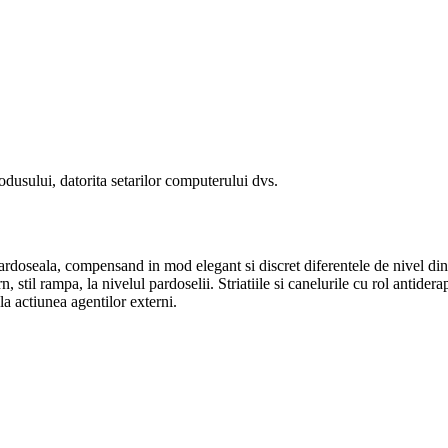
odusului, datorita setarilor computerului dvs.
ardoseala, compensand in mod elegant si discret diferentele de nivel dintr
stil rampa, la nivelul pardoselii. Striatiile si canelurile cu rol antider
 la actiunea agentilor externi.