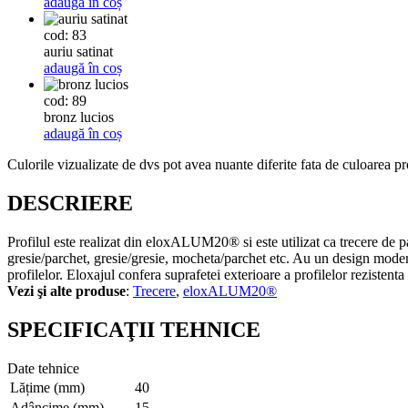
adaugă în coș
cod: 83
auriu satinat
adaugă în coș
cod: 89
bronz lucios
adaugă în coș
Culorile vizualizate de dvs pot avea nuante diferite fata de culoarea pr
DESCRIERE
Profilul este realizat din eloxALUM20® si este utilizat ca trecere de p
gresie/parchet, gresie/gresie, mocheta/parchet etc. Au un design modern, 
profilelor. Eloxajul confera suprafetei exterioare a profilelor rezistenta
Vezi şi alte produse
:
Trecere
,
eloxALUM20®
SPECIFICAŢII TEHNICE
Date tehnice
Lățime (mm)
40
Adâncime (mm)
15