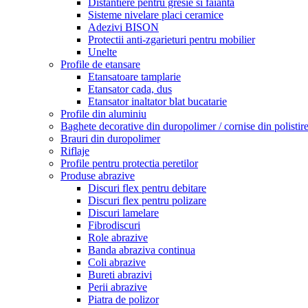
Distantiere pentru gresie si faianta
Sisteme nivelare placi ceramice
Adezivi BISON
Protectii anti-zgarieturi pentru mobilier
Unelte
Profile de etansare
Etansatoare tamplarie
Etansator cada, dus
Etansator inaltator blat bucatarie
Profile din aluminiu
Baghete decorative din duropolimer / cornise din polistir
Brauri din duropolimer
Riflaje
Profile pentru protectia peretilor
Produse abrazive
Discuri flex pentru debitare
Discuri flex pentru polizare
Discuri lamelare
Fibrodiscuri
Role abrazive
Banda abraziva continua
Coli abrazive
Bureti abrazivi
Perii abrazive
Piatra de polizor