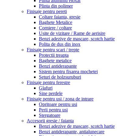
Plinta aluminiu eloxat
Plinta din polimer
Finisaje pentru pereti
Coltare faianta, gresie
Baghete Metalice
Corniere / coltare
Usite de vizitare / Rame de aerisire
Benzi adezive de mascare, scotch hartie
Polita de dus din inox
Finisaje pentru scari / trepte
Protectii treapta
Baghete metalice
Benzi antiderapante
Sistem pentru fixarea mochetei
Seturi de holzsuruburi
Finisaje pentru ferestre
Glafuri
Sine perdele
Finisaje pentru usi / zona de intrare
Opritoare pentru usi
Perii pentru usi
Stergatoare
Accesorii gresie / faianta
Benzi adezive de mascare, scotch hartie
Benzi antiderapante, antialunecare