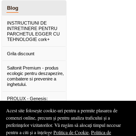
Blog
INSTRUCTIUNI DE
INTRETINERE PENTRU
PARCHETUL EGGER CU
TEHNOLOGIE cork+
Grila discount
Saltonit Premium - produs
ecologic pentru deszapezire,
combatere si prevenire a
inghetului.
PROLUX - Genesis:
materiale exclusive, de o
calitate superioara
Acest site folosește cookie-uri pentru a permite plasarea de
comenzi online, precum și pentru analiza traficului și a
Mascota PROLUX Genesis
preferințelor vizitatorilor. Vă rugăm să alocați timpul necesar
pentru a citi și a înțelege
Politica de Cookie
,
Politica de