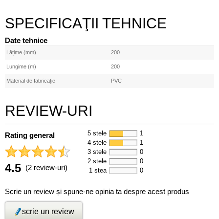
SPECIFICAŢII TEHNICE
Date tehnice
Lățime (mm)
200
Lungime (m)
200
Material de fabricație
PVC
REVIEW-URI
5 stele
1
Rating general
4 stele
1
3 stele
0
2 stele
0
4.5
(2 review-uri)
1 stea
0
Scrie un review și spune-ne opinia ta despre acest produs
scrie un review