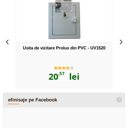
‹
›
025
Usita de vizitare Prolux din PVC - UV1520
Us
20
,57
lei
-
efinisaje pe Facebook