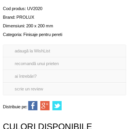
Cod produs:
UV2020
Brand:
PROLUX
Dimensiuni: 200 x 200 mm
Categoria:
Finisaje pentru pereti
adaugă la WishList
recomandă unui prieten
ai întrebări?
scrie un review
Distribuie pe:
CULORI DISPONIBILE