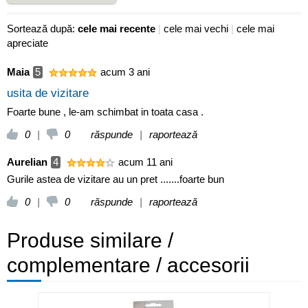
Sortează după:
cele mai recente
|
cele mai vechi
|
cele mai
apreciate
Maia
5
acum 3 ani
usita de vizitare
Foarte bune , le-am schimbat in toata casa .
0
|
0
răspunde
|
raportează
Aurelian
4
acum 11 ani
Gurile astea de vizitare au un pret .......foarte bun
0
|
0
răspunde
|
raportează
Produse similare /
complementare / accesorii