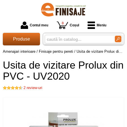
0
Contul meu
Coșul
Meniu
Produse
Amenajari interioare
/
Finisaje pentru pereti
/
Usita de vizitare Prolux din PVC - UV2020
Usita de vizitare Prolux din
PVC - UV2020
2
review-uri