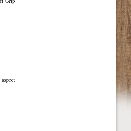
oft Grip
n aspect