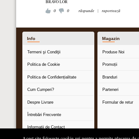
BRAVO LOR
0
0
răspunde
|
raportează
Info
Magazin
Termeni şi Condiţii
Produse Noi
Politica de Cookie
Promoții
Politica de Confidențialitate
Branduri
Cum Cumperi?
Parteneri
Despre Livrare
Formular de retur
Întrebări Frecvente
Informaţii de Contact
Acest site folosește cookie-uri pentru a permite plasarea de c