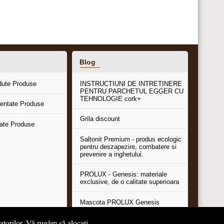
Blog
dute Produse
INSTRUCTIUNI DE INTRETINERE
PENTRU PARCHETUL EGGER CU
TEHNOLOGIE cork+
entate Produse
Grila discount
tate Produse
Saltonit Premium - produs ecologic
pentru deszapezire, combatere si
prevenire a inghetului.
PROLUX - Genesis: materiale
exclusive, de o calitate superioara
Mascota PROLUX Genesis
tatorilor. Vă rugăm să alocați
...toate articolele & ştirile