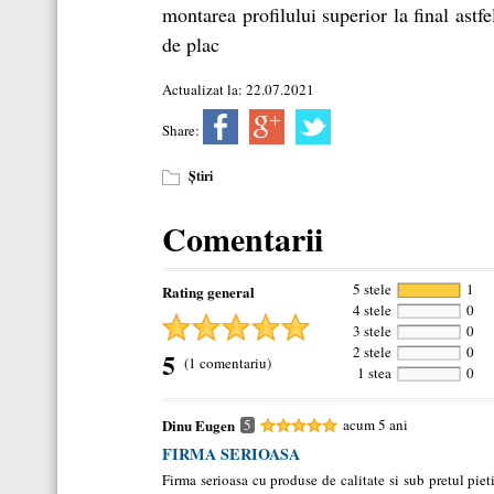
montarea profilului superior la final astf
de plac
Actualizat la: 22.07.2021
Share:
Știri
Comentarii
5 stele
1
Rating general
4 stele
0
3 stele
0
2 stele
0
5
(1 comentariu)
1 stea
0
Dinu Eugen
5
acum 5 ani
FIRMA SERIOASA
Firma serioasa cu produse de calitate si sub pretul piet