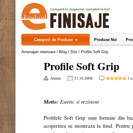
Categorii de Produse
Produse Noi
Pro
Amenajari interioare
/
Blog
/
Știri
/
Profile Soft Grip
Profile Soft Grip
Admin
21.10.2008
1
c
Motto:
Estetic si rezistent
Profilele Soft Grip sunt formate din ba
acoperirea se monteaza la final. Pentru p