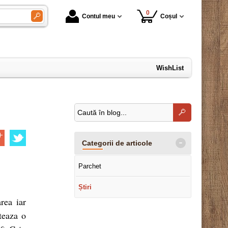
0
Contul meu
Coșul
WishList
-
Categorii de articole
Parchet
Știri
rea iar
teaza o