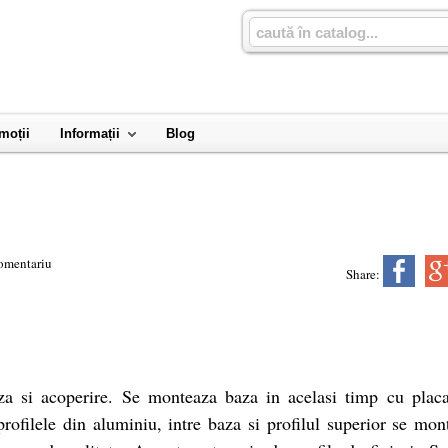
moții
Informații
Blog
omentariu
Share:
za si acoperire. Se monteaza baza in acelasi timp cu placa
rofilele din aluminiu, intre baza si profilul superior se mon