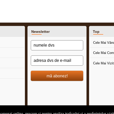
Newsletter
Top
Cele Mai Vân
Cele Mai Com
Cele Mai Vizi
mă abonez!
omenzi online, precum și pentru analiza traficului și a preferințelor vizi