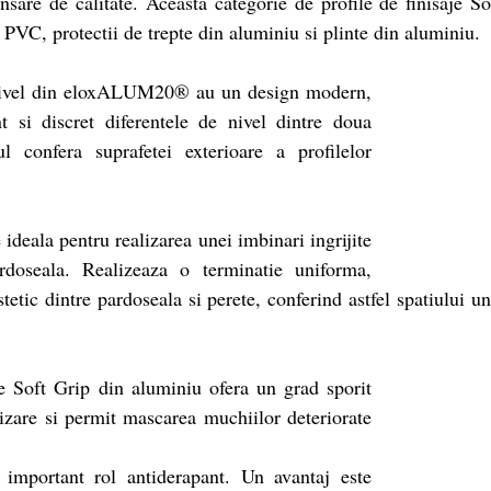
nsare de calitate. Aceasta categorie de profile de finisaje S
n PVC, protectii de trepte din aluminiu si plinte din aluminiu.
e nivel din eloxALUM20® au un design modern,
si discret diferentele de nivel dintre doua
ul confera suprafetei exterioare a profilelor
 ideala pentru realizarea unei imbinari ingrijite
ardoseala. Realizeaza o terminatie uniforma,
tetic dintre pardoseala si perete, conferind astfel spatiului u
te Soft Grip din aluminiu ofera un grad sporit
lizare si permit mascarea muchiilor deteriorate
important rol antiderapant. Un avantaj este