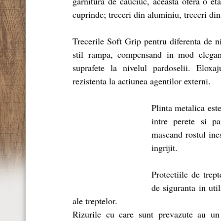
garnitura de cauciuc, aceasta ofera o eta
cuprinde; treceri din aluminiu, treceri di
Trecerile Soft Grip pentru diferenta d
stil rampa, compensand in mod elegant 
suprafete la nivelul pardoselii. Eloxaj
rezistenta la actiunea agentilor externi.
Plinta metalica este
intre perete si p
mascand rostul ines
ingrijit.
Protectiile de trep
de siguranta in uti
ale treptelor.
Rizurile cu care sunt prevazute au un 