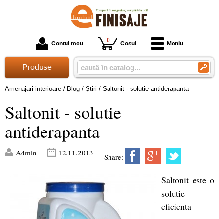
0
Contul meu
Coșul
Meniu
Produse
Amenajari interioare
/
Blog
/
Știri
/
Saltonit - solutie antiderapanta
Saltonit - solutie
antiderapanta
Admin
12.11.2013
Share:
Saltonit este o
solutie
eficienta