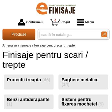
0
Contul meu
Coșul
Meniu
Produse
Amenajari interioare
/
Finisaje pentru scari / trepte
Finisaje pentru scari /
trepte
Protectii treapta
(46)
Baghete metalice
(14)
Benzi antiderapante
Sistem pentru
(1)
fixarea mochetei
(5)