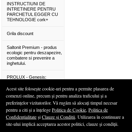
INSTRUCTIUNI DE
INTRETINERE PENTRU
PARCHETUL EGGER CU
TEHNOLOGIE cork+
Grila discount
Saltonit Premium - produs
ecologic pentru deszapezire,
combatere si prevenire a
inghetului.
PROLUX - Genesis:
materiale exclusive, de o
calitate superioara
Acest site folosește cookie-uri pentru a permite plasarea de
comenzi online, precum și pentru analiza traficului și a
Mascota PROLUX Genesis
preferințelor vizitatorilor. Vă rugăm să alocați timpul necesar
pentru a citi și a înțelege
Politica de Cookie
,
Politica de
...toate articolele & ştirile
Confidențialitate
și
Clauze și Condiții
. Utilizarea în continuare a
site-ului implică acceptarea acestor politici, clauze și condiții.
© 2008 - 2026
S.C. Profilux S.A.