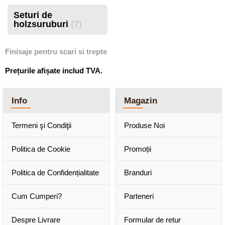
Seturi de
holzsuruburi
(7)
Finisaje pentru scari si trepte
Prețurile afișate includ TVA.
Info
Magazin
Termeni şi Condiţii
Produse Noi
Politica de Cookie
Promoții
Politica de Confidențialitate
Branduri
Cum Cumperi?
Parteneri
Despre Livrare
Formular de retur