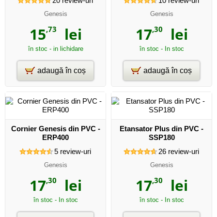
20
review-uri
10
review-uri
Genesis
Genesis
15
,73
lei
17
,30
lei
în stoc - in lichidare
în stoc - In stoc
adaugă în coș
adaugă în coș
Cornier Genesis din PVC -
Etansator Plus din PVC -
ERP400
SSP180
5
review-uri
26
review-uri
Genesis
Genesis
17
,30
lei
17
,30
lei
în stoc - In stoc
în stoc - In stoc