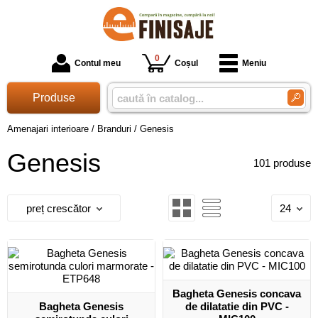
0
Contul meu
Coșul
Meniu
Produse
Amenajari interioare
/
Branduri
/
Genesis
Genesis
101 produse
preț crescător
24
Bagheta Genesis concava
Bagheta Genesis
de dilatatie din PVC -