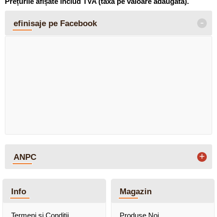
Prețurile afișate includ TVA (taxa pe valoare adăugată).
-
efinisaje pe Facebook
+
ANPC
Info
Magazin
Termeni şi Condiţii
Produse Noi