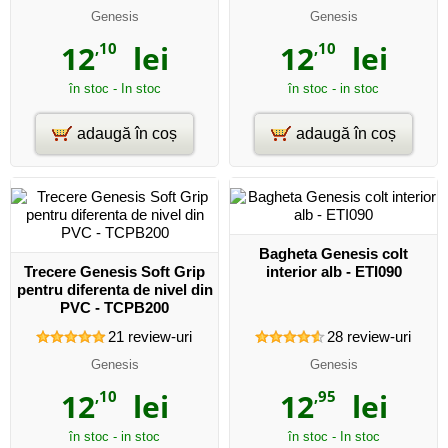
Genesis
Genesis
12
,10
lei
12
,10
lei
în stoc - In stoc
în stoc - in stoc
adaugă în coș
adaugă în coș
Bagheta Genesis colt
Trecere Genesis Soft Grip
interior alb - ETI090
pentru diferenta de nivel din
PVC - TCPB200
21
review-uri
28
review-uri
Genesis
Genesis
12
,10
lei
12
,95
lei
în stoc - in stoc
în stoc - In stoc