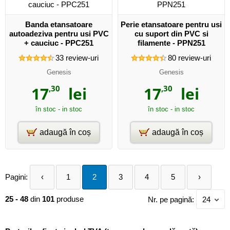
Banda etansatoare
Perie etansatoare pentru usi
autoadeziva pentru usi PVC
cu suport din PVC si
+ cauciuc - PPC251
filamente - PPN251
33
review-uri
80
review-uri
Genesis
Genesis
17
,30
lei
17
,30
lei
în stoc - in stoc
în stoc - in stoc
adaugă în coș
adaugă în coș
Pagini:
‹
1
2
3
4
5
›
25 - 48
din
101
produse
Nr. pe pagină:
24