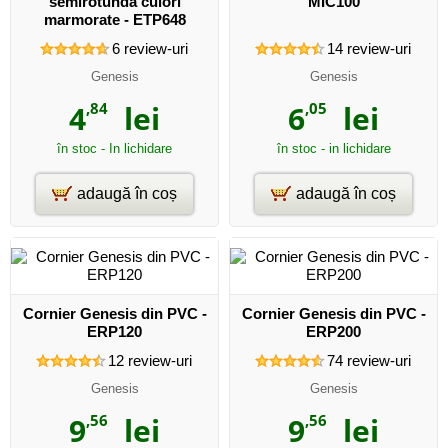
semirotunda culori
MIC100
marmorate - ETP648
6
review-uri
14
review-uri
Genesis
Genesis
4
,84
lei
6
,05
lei
în stoc - In lichidare
în stoc - in lichidare
adaugă în coș
adaugă în coș
Cornier Genesis din PVC -
Cornier Genesis din PVC -
ERP120
ERP200
12
review-uri
74
review-uri
Genesis
Genesis
9
,56
lei
9
,56
lei