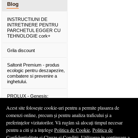
Blog
INSTRUCTIUNI DE
INTRETINERE PENTRU
PARCHETUL EGGER CU
TEHNOLOGIE cork+
Grila discount
Saltonit Premium - produs
ecologic pentru deszapezire,
combatere si prevenire a
inghetului.
PROLUX - Genesis:
materiale exclusive, de o
calitate superioara
Acest site folosește cookie-uri pentru a permite plasarea de
comenzi online, precum și pentru analiza traficului și a
Mascota PROLUX Genesis
preferințelor vizitatorilor. Vă rugăm să alocați timpul necesar
pentru a citi și a înțelege
Politica de Cookie
,
Politica de
...toate articolele & ştirile
Confidențialitate
și
Clauze și Condiții
. Utilizarea în continuare a