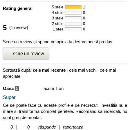
5 stele
1
Rating general
4 stele
0
3 stele
0
2 stele
0
5
(1 review)
1 stea
0
Scrie un review și spune-ne opinia ta despre acest produs
scrie un review
Sortează după:
cele mai recente
|
cele mai vechi
|
cele mai
apreciate
Oana
5
acum 1 an
Super
Ce se poate face cu aceste profile e de necrezut. Investitia nu e
mare si transforma complet peretele. Recomand sa incercati, nu
sunt greu de montat.
0
|
0
răspunde
|
raportează