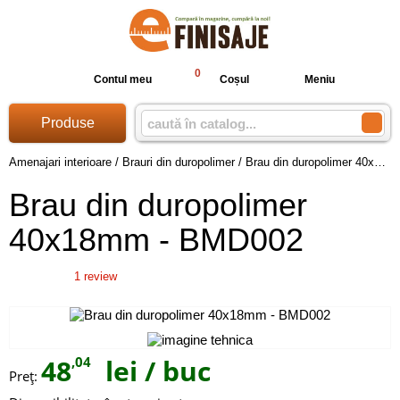
0
Contul meu
Coșul
Meniu
Produse
Amenajari interioare
/
Brauri din duropolimer
/
Brau din duropolimer 40x18mm - BMD002
Brau din duropolimer
40x18mm - BMD002
1
review
48
,04
lei
/ buc
Preţ: