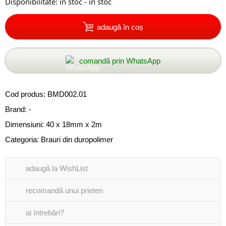
Disponibilitate:
în stoc - in stoc
adaugă în coș
comandă prin WhatsApp
Cod produs:
BMD002.01
Brand: -
Dimensiuni: 40 x 18mm x 2m
Categoria:
Brauri din duropolimer
adaugă la WishList
recomandă unui prieten
ai întrebări?