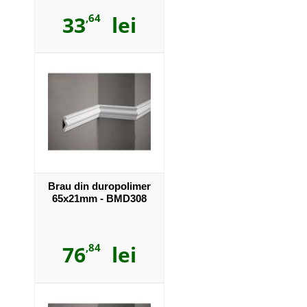
33
,64
lei
Brau din duropolimer
65x21mm - BMD308
76
,84
lei