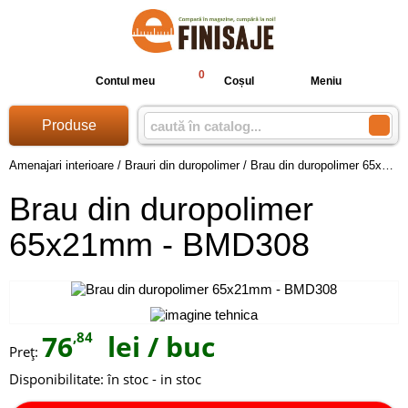
0
Contul meu
Coșul
Meniu
Produse
Amenajari interioare
/
Brauri din duropolimer
/
Brau din duropolimer 65x21mm - BMD308
Brau din duropolimer
65x21mm - BMD308
76
,84
lei
/ buc
Preţ:
Disponibilitate:
în stoc - in stoc