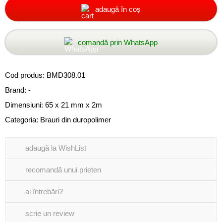
adaugă în coș
comandă prin WhatsApp
Cod produs:
BMD308.01
Brand: -
Dimensiuni: 65 x 21 mm x 2m
Categoria:
Brauri din duropolimer
adaugă la WishList
recomandă unui prieten
ai întrebări?
scrie un review