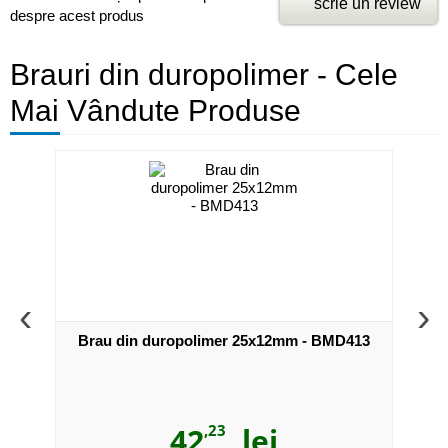
scrie un review
despre acest produs
Brauri din duropolimer - Cele
Mai Vândute Produse
‹
›
026
Brau din duropolimer 25x12mm - BMD413
Br
42
,23
lei