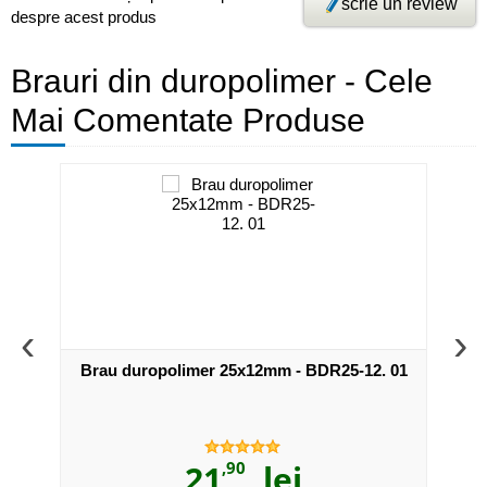
scrie un review
despre acest produs
Brauri din duropolimer - Cele
Mai Comentate Produse
‹
›
002
Brau duropolimer 25x12mm - BDR25-12. 01
Br
21
,90
lei