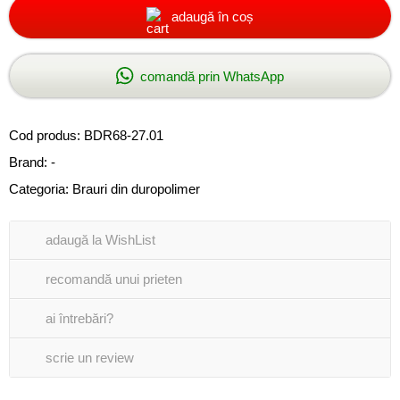
adaugă în coș
comandă prin WhatsApp
Cod produs:
BDR68-27.01
Brand: -
Categoria:
Brauri din duropolimer
adaugă la WishList
recomandă unui prieten
ai întrebări?
scrie un review