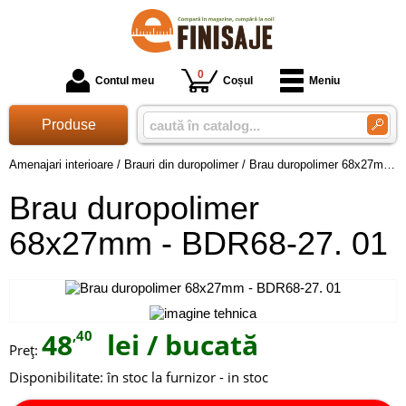
0
Contul meu
Coșul
Meniu
Produse
Amenajari interioare
/
Brauri din duropolimer
/
Brau duropolimer 68x27mm - BDR68-27. 01
Brau duropolimer
68x27mm - BDR68-27. 01
48
,40
lei
/ bucată
Preţ:
Disponibilitate:
în stoc la furnizor - in stoc