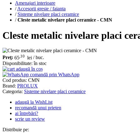
Amenajari interioare
/
Accesorii gresie / faianta
/
Sisteme nivelare placi ceramice
/
Cleste metalic nivelare placi ceramice - CMN
Cleste metalic nivelare placi c
,10
Preţ:
65
lei
/ buc.
Disponibilitate:
în stoc
adaugă în coș
comandă prin WhatsApp
Cod produs:
CMN
Brand:
PROLUX
Categoria:
Sisteme nivelare placi ceramice
adaugă la WishList
recomandă unui prieten
ai întrebări?
scrie un review
Distribuie pe: