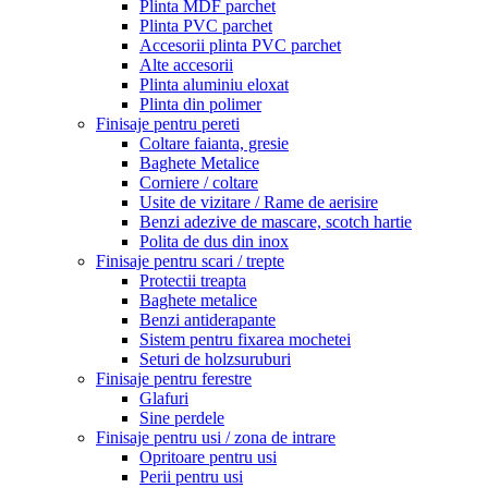
Plinta MDF parchet
Plinta PVC parchet
Accesorii plinta PVC parchet
Alte accesorii
Plinta aluminiu eloxat
Plinta din polimer
Finisaje pentru pereti
Coltare faianta, gresie
Baghete Metalice
Corniere / coltare
Usite de vizitare / Rame de aerisire
Benzi adezive de mascare, scotch hartie
Polita de dus din inox
Finisaje pentru scari / trepte
Protectii treapta
Baghete metalice
Benzi antiderapante
Sistem pentru fixarea mochetei
Seturi de holzsuruburi
Finisaje pentru ferestre
Glafuri
Sine perdele
Finisaje pentru usi / zona de intrare
Opritoare pentru usi
Perii pentru usi