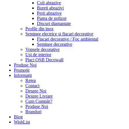
Coli abrazive
Bureti abrazivi
Perii abrazive
Piatra de polizor
Discuri diamantate
Profile din inox
Seminee electrice si flacari decorative
Flacari decorative / Foc ambiental
Seminee decorative
Vopsele decorative
Usi de interior
Placi OSB Decowall
Produse Noi
Promoții
Informații
Rețea
Contact
Despre Noi
Despre Livrare
Cum Cumpăr?
Produse Noi
Branduri
Blog
WishList