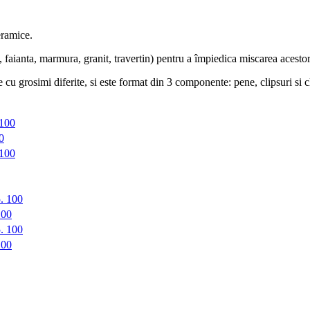
eramice.
 faianta, marmura, granit, travertin) pentru a împiedica miscarea acestora
cu grosimi diferite, si este format din 3 componente: pene, clipsuri si c
 100
0
 100
. 100
100
. 100
100