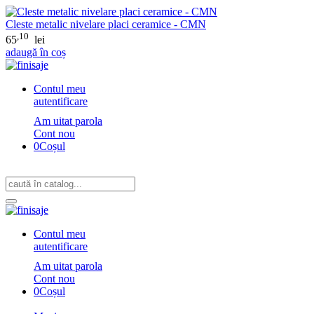
Cleste metalic nivelare placi ceramice - CMN
,10
65
lei
adaugă în coș
Contul meu
autentificare
Am uitat parola
Cont nou
0
Coșul
Contul meu
autentificare
Am uitat parola
Cont nou
0
Coșul