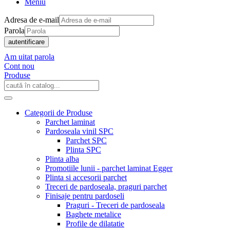
Meniu
Adresa de e-mail
Parola
autentificare
Am uitat parola
Cont nou
Produse
Categorii de Produse
Parchet laminat
Pardoseala vinil SPC
Parchet SPC
Plinta SPC
Plinta alba
Promotiile lunii - parchet laminat Egger
Plinta si accesorii parchet
Treceri de pardoseala, praguri parchet
Finisaje pentru pardoseli
Praguri - Treceri de pardoseala
Baghete metalice
Profile de dilatatie