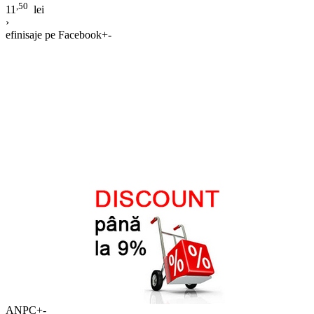
,50
11
lei
›
efinisaje pe Facebook
+
-
ANPC
+
-