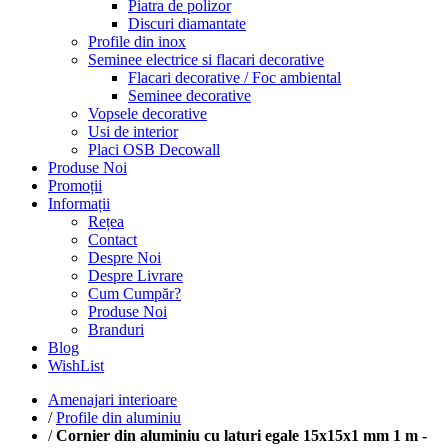
Piatra de polizor
Discuri diamantate
Profile din inox
Seminee electrice si flacari decorative
Flacari decorative / Foc ambiental
Seminee decorative
Vopsele decorative
Usi de interior
Placi OSB Decowall
Produse Noi
Promoții
Informații
Rețea
Contact
Despre Noi
Despre Livrare
Cum Cumpăr?
Produse Noi
Branduri
Blog
WishList
Amenajari interioare
/
Profile din aluminiu
/
Cornier din aluminiu cu laturi egale 15x15x1 mm 1 m -