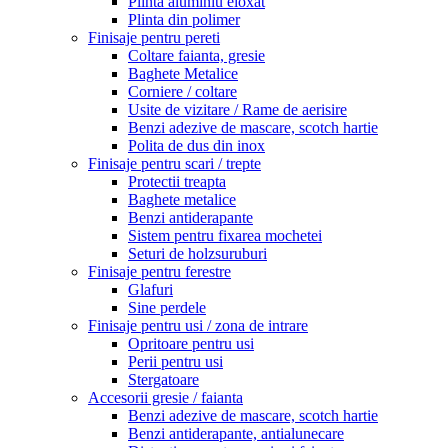
Plinta aluminiu eloxat
Plinta din polimer
Finisaje pentru pereti
Coltare faianta, gresie
Baghete Metalice
Corniere / coltare
Usite de vizitare / Rame de aerisire
Benzi adezive de mascare, scotch hartie
Polita de dus din inox
Finisaje pentru scari / trepte
Protectii treapta
Baghete metalice
Benzi antiderapante
Sistem pentru fixarea mochetei
Seturi de holzsuruburi
Finisaje pentru ferestre
Glafuri
Sine perdele
Finisaje pentru usi / zona de intrare
Opritoare pentru usi
Perii pentru usi
Stergatoare
Accesorii gresie / faianta
Benzi adezive de mascare, scotch hartie
Benzi antiderapante, antialunecare