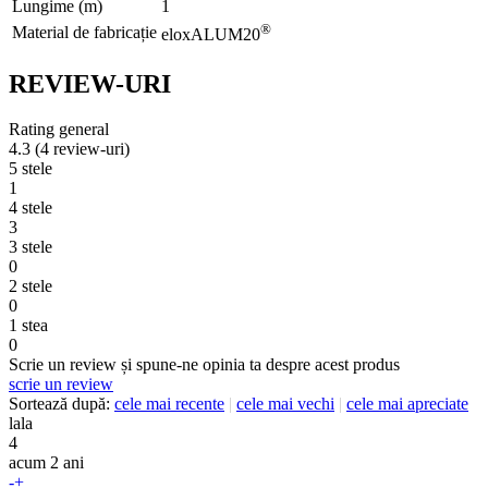
Lungime (m)
1
®
Material de fabricație
eloxALUM20
REVIEW-URI
Rating general
4.3
(4 review-uri)
5 stele
1
4 stele
3
3 stele
0
2 stele
0
1 stea
0
Scrie un review și spune-ne opinia ta despre acest produs
scrie un review
Sortează după:
cele mai recente
|
cele mai vechi
|
cele mai apreciate
lala
4
acum 2 ani
-
+