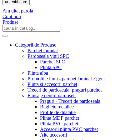
autentificare
Am uitat parola
Cont nou
Produse
Categorii de Produse
Parchet laminat
Pardoseala vinil SPC
Parchet SPC
Plinta SPC
Plinta alba
Promotiile lunii - parchet laminat Egger
Plinta si accesorii parchet
Treceri de pardoseala, praguri parchet
Finisaje pentru pardoseli
Praguri - Treceri de pardoseala
Baghete metalice
Profile de dilatatie
Plinta MDF parchet
Plinta PVC parchet
Accesorii plinta PVC parchet
Alte accesorii