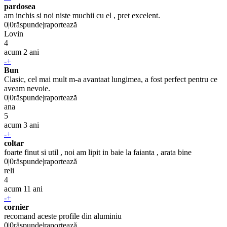
pardosea
am inchis si noi niste muchii cu el , pret excelent.
0
|
0
răspunde
|
raportează
Lovin
4
acum 2 ani
-
+
Bun
Clasic, cel mai mult m-a avantaat lungimea, a fost perfect pentru ce
aveam nevoie.
0
|
0
răspunde
|
raportează
ana
5
acum 3 ani
-
+
coltar
foarte finut si util , noi am lipit in baie la faianta , arata bine
0
|
0
răspunde
|
raportează
reli
4
acum 11 ani
-
+
cornier
recomand aceste profile din aluminiu
0
|
0
răspunde
|
raportează