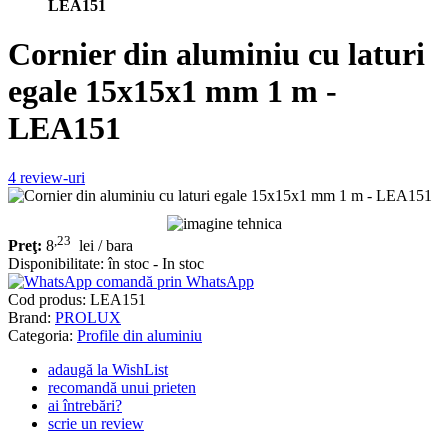
LEA151
Cornier din aluminiu cu laturi
egale 15x15x1 mm 1 m -
LEA151
4
review-uri
,23
Preţ:
8
lei
/ bara
Disponibilitate:
în stoc - In stoc
comandă prin WhatsApp
Cod produs:
LEA151
Brand:
PROLUX
Categoria:
Profile din aluminiu
adaugă la WishList
recomandă unui prieten
ai întrebări?
scrie un review