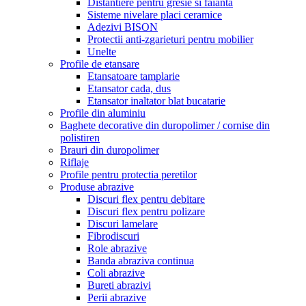
Distantiere pentru gresie si faianta
Sisteme nivelare placi ceramice
Adezivi BISON
Protectii anti-zgarieturi pentru mobilier
Unelte
Profile de etansare
Etansatoare tamplarie
Etansator cada, dus
Etansator inaltator blat bucatarie
Profile din aluminiu
Baghete decorative din duropolimer / cornise din
polistiren
Brauri din duropolimer
Riflaje
Profile pentru protectia peretilor
Produse abrazive
Discuri flex pentru debitare
Discuri flex pentru polizare
Discuri lamelare
Fibrodiscuri
Role abrazive
Banda abraziva continua
Coli abrazive
Bureti abrazivi
Perii abrazive