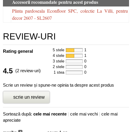
Accesorii recomandate pentru acest produs
Plinta pardoseala Econfloor SPC, colectie La Villi, pentru
decor 2607 - SL2607
REVIEW-URI
5 stele
1
Rating general
4 stele
1
3 stele
0
2 stele
0
4.5
(2 review-uri)
1 stea
0
Scrie un review și spune-ne opinia ta despre acest produs
scrie un review
Sortează după:
cele mai recente
|
cele mai vechi
|
cele mai
apreciate