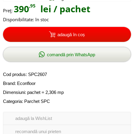
390
,95
lei
/ pachet
Preţ:
Disponibilitate:
în stoc
adaugă în coș
comandă prin WhatsApp
Cod produs:
SPC2607
Brand:
Econfloor
Dimensiuni: pachet = 2,306 mp
Categoria:
Parchet SPC
adaugă la WishList
recomandă unui prieten