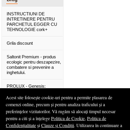
INSTRUCTIUNI DE
INTRETINERE PENTRU
PARCHETUL EGGER CU
TEHNOLOGIE cork+
Grila discount
Saltonit Premium - produs
ecologic pentru deszapezire,
combatere si prevenire a
inghetului.
PROLUX - Genesis:
materiale exclusive, de o
calitate superioara
Acest site folosește cookie-uri pentru a permite plasarea de
comenzi online, precum și pentru analiza traficului și a
Mascota PROLUX Genesis
preferințelor vizitatorilor. Vă rugăm să alocați timpul necesar
pentru a citi și a înțelege
Politica de Cookie
,
Politica de
...toate articolele & ştirile
Confidențialitate
și
Clauze și Condiții
. Utilizarea în continuare a