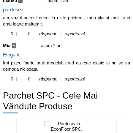
marika
4
acum 1 an
pardosea
am vazut accest decor la niste prieteni , mi-a placut mult si ei
erau foarte multumiti.
0
|
0
răspunde
|
raportează
Mia
5
acum 2 ani
Elegant
Imi place foarte mult modelul, cred ca este clasic si nu se va
demoda niciodata.
0
|
0
răspunde
|
raportează
Parchet SPC - Cele Mai
Vândute Produse