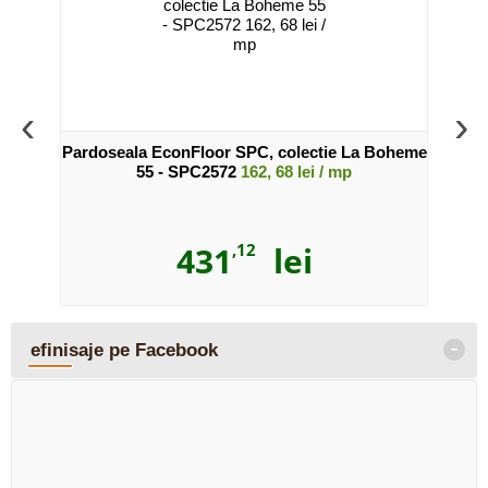
‹
›
Boheme
Pardoseala EconFloor SPC, colectie La Boheme
Pardo
55 - SPC2572
162, 68 lei / mp
431
,12
lei
-
efinisaje pe Facebook