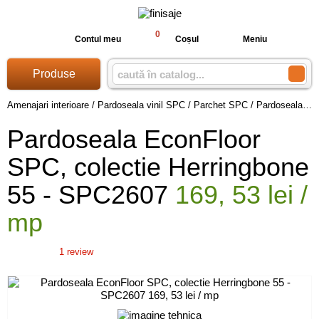
0
Contul meu
Coșul
Meniu
Produse
Amenajari interioare
/
Pardoseala vinil SPC
/
Parchet SPC
/
Pardoseala EconFloor SPC, colectie Herringbone 55 - SPC2607 169, 53 lei / mp
Pardoseala EconFloor
SPC, colectie Herringbone
55 - SPC2607
169, 53 lei /
mp
1
review