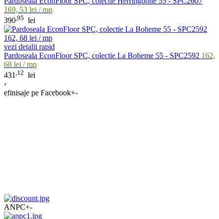
Pardoseala EconFloor SPC, colectie Herringbone 55 - SPC2607
169, 53 lei / mp
,95
390
lei
vezi detalii rapid
Pardoseala EconFloor SPC, colectie La Boheme 55 - SPC2592
162,
68 lei / mp
,12
431
lei
›
efinisaje pe Facebook
+
-
ANPC
+
-