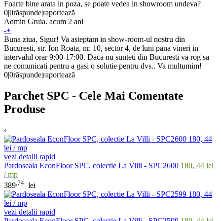
Foarte bine arata in poza, se poate vedea in showroom undeva?
0
|
0
răspunde
|
raportează
Admin
Gruia
.
acum 2 ani
-
+
Buna ziua, Sigur! Va asteptam in show-room-ul nostru din
Bucuresti, str. Ion Roata, nr. 10, sector 4, de luni pana vineri in
intervalul orar 9:00-17:00. Daca nu sunteti din Bucuresti va rog sa
ne comunicati pentru a gasi o solutie pentru dvs.. Va multumim!
0
|
0
răspunde
|
raportează
Parchet SPC - Cele Mai Comentate
Produse
‹
vezi detalii rapid
Pardoseala EconFloor SPC, colectie La Villi - SPC2600
180, 44 lei
/ mp
,74
389
lei
vezi detalii rapid
Pardoseala EconFloor SPC, colectie La Villi - SPC2599
180, 44 lei