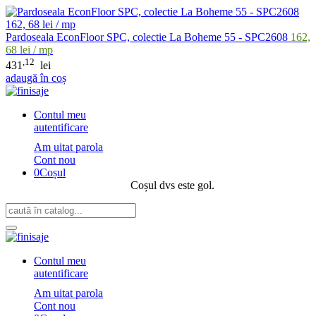
Pardoseala EconFloor SPC, colectie La Boheme 55 - SPC2608
162,
68 lei / mp
,12
431
lei
adaugă în coș
Contul meu
autentificare
Am uitat parola
Cont nou
0
Coșul
Coșul dvs este gol.
Contul meu
autentificare
Am uitat parola
Cont nou