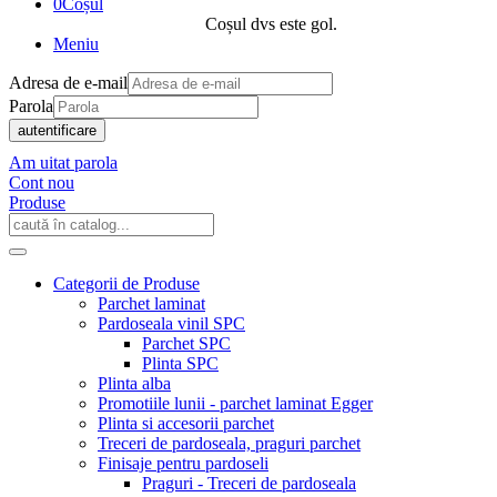
0
Coșul
Coșul dvs este gol.
Meniu
Adresa de e-mail
Parola
autentificare
Am uitat parola
Cont nou
Produse
Categorii de Produse
Parchet laminat
Pardoseala vinil SPC
Parchet SPC
Plinta SPC
Plinta alba
Promotiile lunii - parchet laminat Egger
Plinta si accesorii parchet
Treceri de pardoseala, praguri parchet
Finisaje pentru pardoseli
Praguri - Treceri de pardoseala