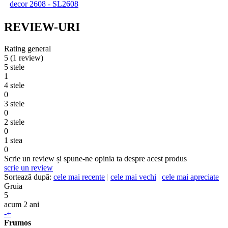
decor 2608 - SL2608
REVIEW-URI
Rating general
5
(1 review)
5 stele
1
4 stele
0
3 stele
0
2 stele
0
1 stea
0
Scrie un review și spune-ne opinia ta despre acest produs
scrie un review
Sortează după:
cele mai recente
|
cele mai vechi
|
cele mai apreciate
Gruia
5
acum 2 ani
-
+
Frumos