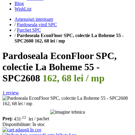
Blog
WishList
Amenajari interioare
/
Pardoseala vinil SPC
/
Parchet SPC
/
Pardoseala EconFloor SPC, colectie La Boheme 55 -
SPC2608 162, 68 lei / mp
Pardoseala EconFloor SPC,
colectie La Boheme 55 -
SPC2608
162, 68 lei / mp
1
review
,12
Preţ:
431
lei
/ pachet
Disponibilitate:
în stoc
adaugă în coș