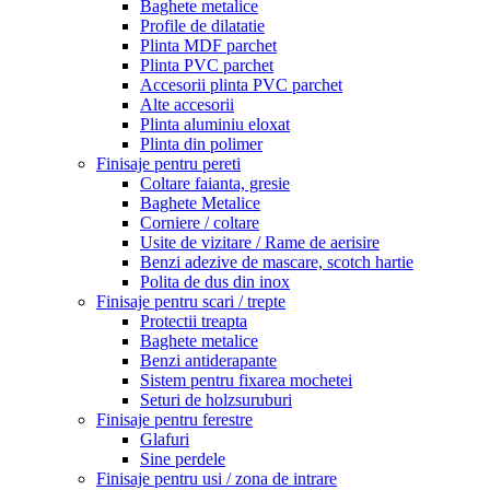
Baghete metalice
Profile de dilatatie
Plinta MDF parchet
Plinta PVC parchet
Accesorii plinta PVC parchet
Alte accesorii
Plinta aluminiu eloxat
Plinta din polimer
Finisaje pentru pereti
Coltare faianta, gresie
Baghete Metalice
Corniere / coltare
Usite de vizitare / Rame de aerisire
Benzi adezive de mascare, scotch hartie
Polita de dus din inox
Finisaje pentru scari / trepte
Protectii treapta
Baghete metalice
Benzi antiderapante
Sistem pentru fixarea mochetei
Seturi de holzsuruburi
Finisaje pentru ferestre
Glafuri
Sine perdele
Finisaje pentru usi / zona de intrare