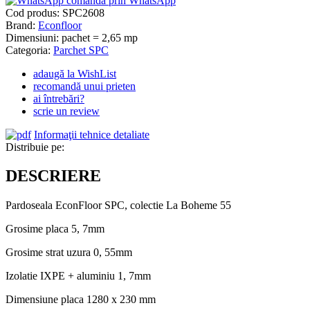
comandă prin WhatsApp
Cod produs:
SPC2608
Brand:
Econfloor
Dimensiuni: pachet = 2,65 mp
Categoria:
Parchet SPC
adaugă la WishList
recomandă unui prieten
ai întrebări?
scrie un review
Informaţii tehnice detaliate
Distribuie pe:
DESCRIERE
Pardoseala EconFloor SPC, colectie La Boheme 55
Grosime placa 5, 7mm
Grosime strat uzura 0, 55mm
Izolatie IXPE + aluminiu 1, 7mm
Dimensiune placa 1280 x 230 mm