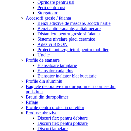
Opritoare pentru usi
Perii pentru usi
Stergatoare
Accesorii gresie / faianta
Benzi adezive de mascare, scotch hartie
Benzi antiderapante, antialunecare
Distantiere pentru gresie si faianta
Sisteme nivelare placi ceramice
Adezivi BISON
Protectii anti-zgarieturi pentru mobilier
Unelte
Profile de etansare
Etansatoare tamplarie
Etansator cada, dus
Etansator inaltator blat bucatarie
Profile din aluminiu
Baghete decorative din duropolimer / cornise din
polistiren
Brauri din duropolimer
Riflaje
Profile pentru protectia peretilor
Produse abrazive
Discuri flex pentru debitare
Discuri flex pentru polizare
Discuri lamelare