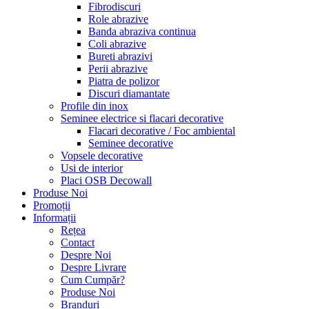
Fibrodiscuri
Role abrazive
Banda abraziva continua
Coli abrazive
Bureti abrazivi
Perii abrazive
Piatra de polizor
Discuri diamantate
Profile din inox
Seminee electrice si flacari decorative
Flacari decorative / Foc ambiental
Seminee decorative
Vopsele decorative
Usi de interior
Placi OSB Decowall
Produse Noi
Promoții
Informații
Rețea
Contact
Despre Noi
Despre Livrare
Cum Cumpăr?
Produse Noi
Branduri