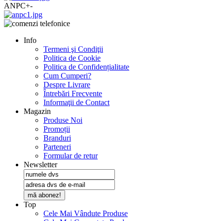
ANPC
+
-
Info
Termeni şi Condiţii
Politica de Cookie
Politica de Confidențialitate
Cum Cumperi?
Despre Livrare
Întrebări Frecvente
Informaţii de Contact
Magazin
Produse Noi
Promoții
Branduri
Parteneri
Formular de retur
Newsletter
mă abonez!
Top
Cele Mai Vândute Produse