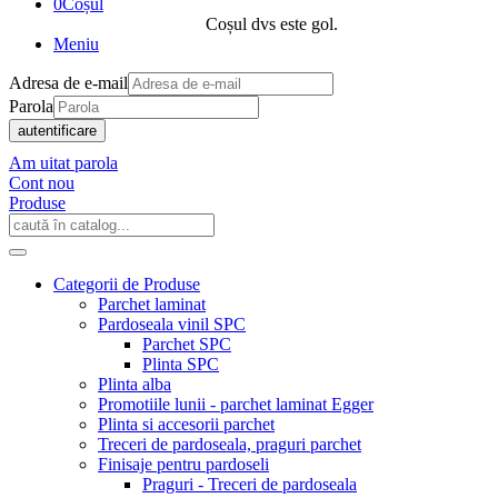
0
Coșul
Coșul dvs este gol.
Meniu
Adresa de e-mail
Parola
autentificare
Am uitat parola
Cont nou
Produse
Categorii de Produse
Parchet laminat
Pardoseala vinil SPC
Parchet SPC
Plinta SPC
Plinta alba
Promotiile lunii - parchet laminat Egger
Plinta si accesorii parchet
Treceri de pardoseala, praguri parchet
Finisaje pentru pardoseli
Praguri - Treceri de pardoseala