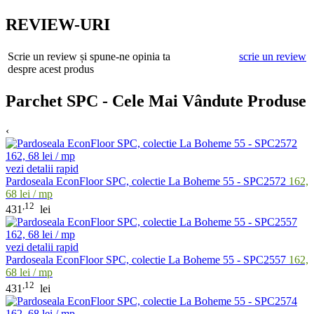
REVIEW-URI
Scrie un review și spune-ne opinia ta
scrie un review
despre acest produs
Parchet SPC - Cele Mai Vândute Produse
‹
vezi detalii rapid
Pardoseala EconFloor SPC, colectie La Boheme 55 - SPC2572
162,
68 lei / mp
,12
431
lei
vezi detalii rapid
Pardoseala EconFloor SPC, colectie La Boheme 55 - SPC2557
162,
68 lei / mp
,12
431
lei