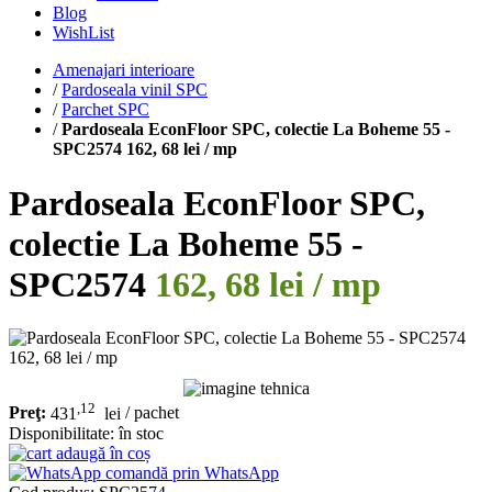
Blog
WishList
Amenajari interioare
/
Pardoseala vinil SPC
/
Parchet SPC
/
Pardoseala EconFloor SPC, colectie La Boheme 55 -
SPC2574 162, 68 lei / mp
Pardoseala EconFloor SPC,
colectie La Boheme 55 -
SPC2574
162, 68 lei / mp
,12
Preţ:
431
lei
/ pachet
Disponibilitate:
în stoc
adaugă în coș
comandă prin WhatsApp