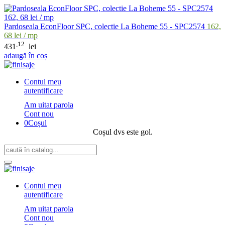
Pardoseala EconFloor SPC, colectie La Boheme 55 - SPC2574
162,
68 lei / mp
,12
431
lei
adaugă în coș
Contul meu
autentificare
Am uitat parola
Cont nou
0
Coșul
Coșul dvs este gol.
Contul meu
autentificare
Am uitat parola
Cont nou