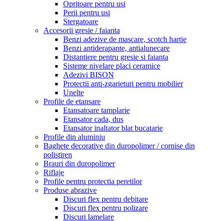
Opritoare pentru usi
Perii pentru usi
Stergatoare
Accesorii gresie / faianta
Benzi adezive de mascare, scotch hartie
Benzi antiderapante, antialunecare
Distantiere pentru gresie si faianta
Sisteme nivelare placi ceramice
Adezivi BISON
Protectii anti-zgarieturi pentru mobilier
Unelte
Profile de etansare
Etansatoare tamplarie
Etansator cada, dus
Etansator inaltator blat bucatarie
Profile din aluminiu
Baghete decorative din duropolimer / cornise din
polistiren
Brauri din duropolimer
Riflaje
Profile pentru protectia peretilor
Produse abrazive
Discuri flex pentru debitare
Discuri flex pentru polizare
Discuri lamelare