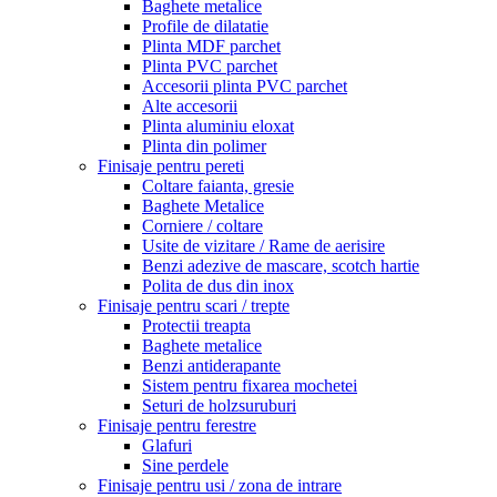
Baghete metalice
Profile de dilatatie
Plinta MDF parchet
Plinta PVC parchet
Accesorii plinta PVC parchet
Alte accesorii
Plinta aluminiu eloxat
Plinta din polimer
Finisaje pentru pereti
Coltare faianta, gresie
Baghete Metalice
Corniere / coltare
Usite de vizitare / Rame de aerisire
Benzi adezive de mascare, scotch hartie
Polita de dus din inox
Finisaje pentru scari / trepte
Protectii treapta
Baghete metalice
Benzi antiderapante
Sistem pentru fixarea mochetei
Seturi de holzsuruburi
Finisaje pentru ferestre
Glafuri
Sine perdele
Finisaje pentru usi / zona de intrare