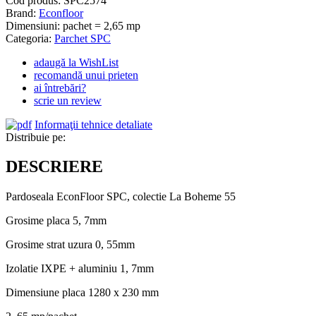
Cod produs:
SPC2574
Brand:
Econfloor
Dimensiuni: pachet = 2,65 mp
Categoria:
Parchet SPC
adaugă la WishList
recomandă unui prieten
ai întrebări?
scrie un review
Informaţii tehnice detaliate
Distribuie pe:
DESCRIERE
Pardoseala EconFloor SPC, colectie La Boheme 55
Grosime placa 5, 7mm
Grosime strat uzura 0, 55mm
Izolatie IXPE + aluminiu 1, 7mm
Dimensiune placa 1280 x 230 mm