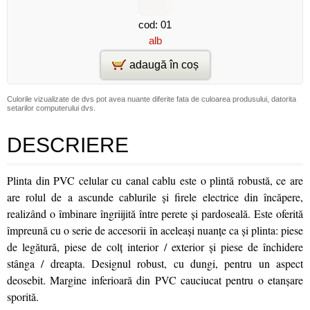
cod: 01
alb
adaugă în coș
Culorile vizualizate de dvs pot avea nuante diferite fata de culoarea produsului, datorita
setarilor computerului dvs.
DESCRIERE
Plinta din PVC celular cu canal cablu este o plintă robustă, ce are
are rolul de a ascunde cablurile şi firele electrice din încăpere,
realizând o îmbinare îngriijită între perete şi pardoseală. Este oferită
împreună cu o serie de accesorii în aceleaşi nuanţe ca şi plinta: piese
de legătură, piese de colţ interior / exterior şi piese de închidere
stânga / dreapta. Designul robust, cu dungi, pentru un aspect
deosebit. Margine inferioară din PVC cauciucat pentru o etanşare
sporită.