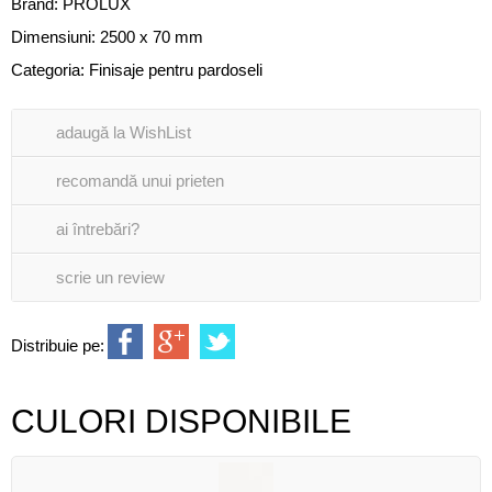
Brand:
PROLUX
Dimensiuni: 2500 x 70 mm
Categoria:
Finisaje pentru pardoseli
adaugă la WishList
recomandă unui prieten
ai întrebări?
scrie un review
Distribuie pe:
CULORI DISPONIBILE