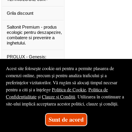
Grila discount
Saltonit Premium - produs
ecologic pentru deszapezire,
combatere si prevenire a
inghetului.
PROLUX - Genesis:
materiale exclusive, de o
calitate superioara
Acest site folosește cookie-uri pentru a permite plasarea de
comenzi online, precum și pentru analiza traficului și a
Mascota PROLUX Genesis
preferințelor vizitatorilor. Vă rugăm să alocați timpul necesar
pentru a citi și a înțelege
Politica de Cookie
,
Politica de
...toate articolele & ştirile
Confidențialitate
și
Clauze și Condiții
. Utilizarea în continuare a
site-ului implică acceptarea acestor politici, clauze și condiții.
© 2008 - 2026
S.C. Profilux S.A.
Sunt de acord
Magazin online
creat de
Vital Soft
Created in 0.0304 sec