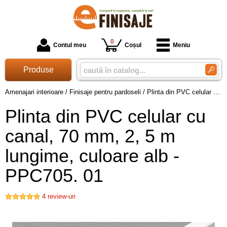
0
Contul meu
Coșul
Meniu
Produse
Amenajari interioare
/
Finisaje pentru pardoseli
/
Plinta din PVC celular cu canal, 70 mm, 2, 5 m lungime, culoare alb - PPC705. 01
Plinta din PVC celular cu
canal, 70 mm, 2, 5 m
lungime, culoare alb -
PPC705. 01
4
review-uri