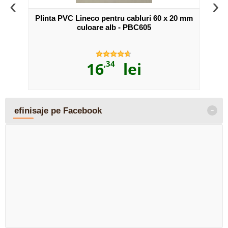
‹
›
2 buc.
Plinta PVC Lineco pentru cabluri 60 x 20 mm
Plint
ntru
culoare alb - PBC605
16
,34
lei
-
efinisaje pe Facebook