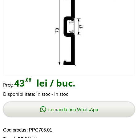
43
,08
lei
/ buc.
Preţ:
Disponibilitate:
în stoc - In stoc
comandă prin WhatsApp
Cod produs:
PPC705.01