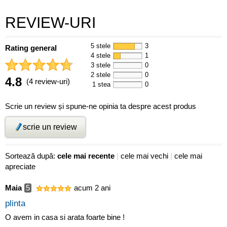
REVIEW-URI
5 stele
3
Rating general
4 stele
1
3 stele
0
2 stele
0
4.8
(4 review-uri)
1 stea
0
Scrie un review și spune-ne opinia ta despre acest produs
scrie un review
Sortează după:
cele mai recente
|
cele mai vechi
|
cele mai
apreciate
Maia
5
acum 2 ani
plinta
O avem in casa si arata foarte bine !