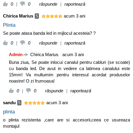
0
|
0
răspunde
|
raportează
Chirica Marius
5
acum 3 ani
Plinta
Se poate atasa banda led in mijlocul acesteia? ?
0
|
0
răspunde
|
raportează
.
Admin
Chirica Marius
acum 3 ani
Buna ziua, Se poate inlocui canalul pentru cabluri (se scoate)
cu banda led. De avut in vedere ca latimea canalului este
15mm! Va multumim pentru interesul acordat produselor
noastre! O zi frumoasa!
0
|
0
răspunde
|
raportează
sandu
5
acum 3 ani
plinta
o plinta rezistenta ,care are si accesorii,ceea ce usureaza
montajul