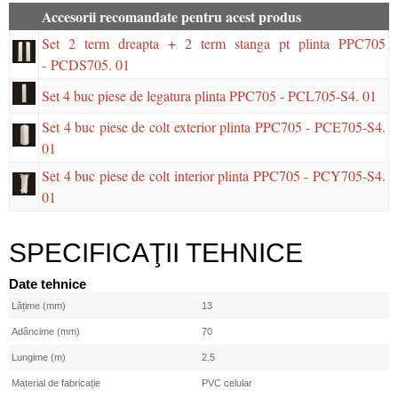
Accesorii recomandate pentru acest produs
Set 2 term dreapta + 2 term stanga pt plinta PPC705
- PCDS705. 01
Set 4 buc piese de legatura plinta PPC705 - PCL705-S4. 01
Set 4 buc piese de colt exterior plinta PPC705 - PCE705-S4.
01
Set 4 buc piese de colt interior plinta PPC705 - PCY705-S4.
01
SPECIFICAŢII TEHNICE
Date tehnice
Lățime (mm)
13
Adâncime (mm)
70
Lungime (m)
2.5
Material de fabricație
PVC celular