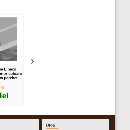
›
se Lineco
Set 4 buc. piese Lineco
Set 4 buc. piese Li
erior culoare
imbinare mijloc culoare alb
imbinare colt interior 
ta parchet
pentru plinta parchet PBC605 -
stejar pentru plinta p
05. 01-S4
PBL605. 01-S4
PBC605 - PBY605. 4
,62
,16
ei
7
lei
10
lei
Blog