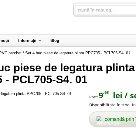
moții
Informații
Blog
 PVC parchet
/
Set 4 buc piese de legatura plinta PPC705 - PCL705-S4. 01
uc piese de legatura plinta
 - PCL705-S4. 01
,68
9
lei
/ s
Preţ:
Disponibilitate:
în stoc - I
comandă prin