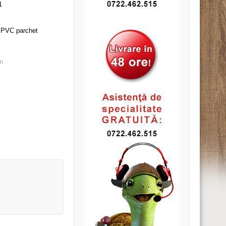
1
a PVC parchet
n