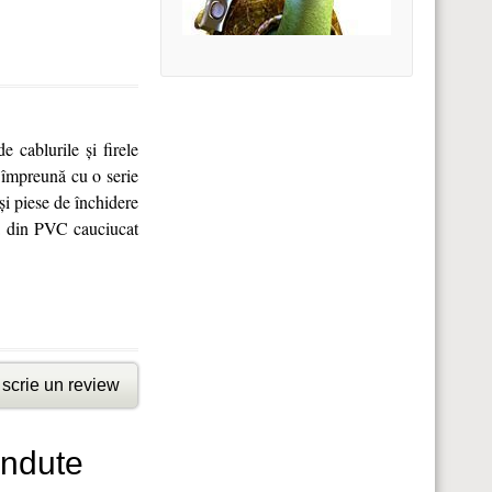
 cablurile şi firele
ă împreună cu o serie
 şi piese de închidere
ră din PVC cauciucat
scrie un review
ândute