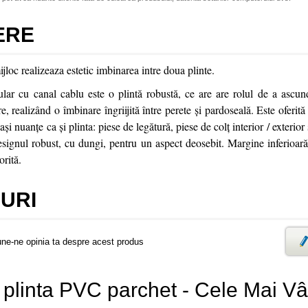
ERE
jloc realizeaza estetic imbinarea intre doua plinte.
lar cu canal cablu este o plintă robustă, ce are are rolul de a ascunde
re, realizând o îmbinare îngriijită între perete şi pardoseală. Este oferit
aşi nuanţe ca şi plinta: piese de legătură, piese de colţ interior / exterior
esignul robust, cu dungi, pentru un aspect deosebit. Margine inferioa
orită.
URI
une-ne opinia ta despre acest produs
 plinta PVC parchet - Cele Mai V