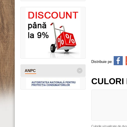
Distribuie pe:
-
ANPC
CULORI 
Culorile vizualizate de dvs