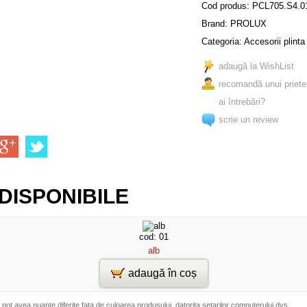
Cod produs:
PCL705.S4.0
Brand:
PROLUX
Categoria:
Accesorii plint
adaugă la WishList
recomandă unui priete
ai întrebări?
scrie un review
DISPONIBILE
cod: 01
alb
adaugă în coș
 pot avea nuante diferite fata de culoarea produsului, datorita setarilor computerului dvs.