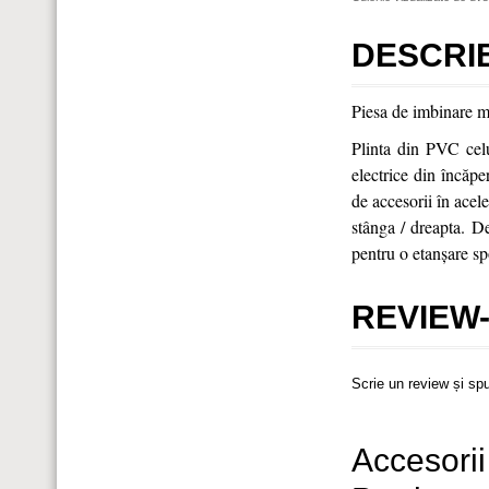
DESCRI
Piesa de imbinare mi
Plinta din PVC celu
electrice din încăpe
de accesorii în acele
stânga / dreapta. D
pentru o etanşare sp
REVIEW-
Scrie un review și sp
Accesorii