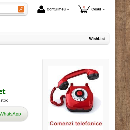
0
Contul meu
Coșul
WishList
et
n stoc
 WhatsApp