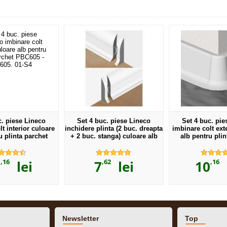
c. piese Lineco
Set 4 buc. piese Lineco
Set 4 buc. pie
t interior culoare
inchidere plinta (2 buc. dreapta
imbinare colt ext
u plinta parchet
+ 2 buc. stanga) culoare alb
alb pentru plin
 PBY605. 01-S4
pentru plinta parchet PBC605
PBC605 - PBE6
- PBD...
,16
,62
,16
0
lei
7
lei
10
l
Newsletter
Top