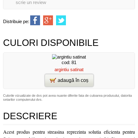
scrie un review
Distribuie pe:
CULORI DISPONIBILE
cod: 81
argintiu satinat
adaugă în coș
Culorile vizualizate de dvs pot avea nuante diferite fata de culoarea produsului, datorita
setarilor computerului dvs.
DESCRIERE
Acest produs pentru streasina reprezinta solutia eficienta pentru