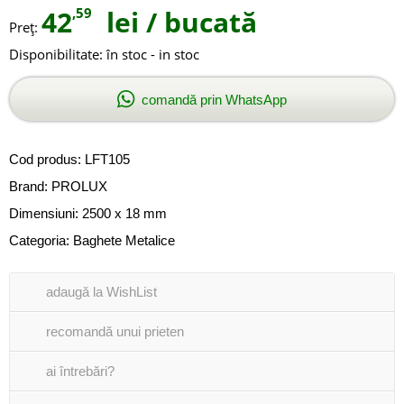
42
,59
lei
/ bucată
Preţ:
Disponibilitate:
în stoc - in stoc
comandă prin WhatsApp
Cod produs:
LFT105
Brand:
PROLUX
Dimensiuni: 2500 x 18 mm
Categoria:
Baghete Metalice
adaugă la WishList
recomandă unui prieten
ai întrebări?