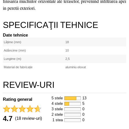
finisarea muchiilor orizontale ale teraselor, prevenind infiltrarea apei
in peretii exteriori.
SPECIFICAŢII TEHNICE
Date tehnice
Lățime (mm)
18
Adâncime (mm)
10
Lungime (m)
2,5
Material de fabricație
aluminiu eloxat
REVIEW-URI
5 stele
13
Rating general
4 stele
5
3 stele
0
2 stele
0
4.7
(18 review-uri)
1 stea
0