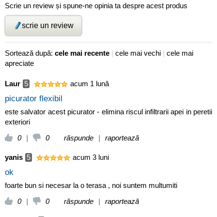
Scrie un review și spune-ne opinia ta despre acest produs
scrie un review
Sortează după:
cele mai recente
|
cele mai vechi
|
cele mai
apreciate
Laur
5
acum 1 lună
picurator flexibil
este salvator acest picurator - elimina riscul infiltrarii apei in peretii
exteriori
0
|
0
răspunde
|
raportează
yanis
5
acum 3 luni
ok
foarte bun si necesar la o terasa , noi suntem multumiti
0
|
0
răspunde
|
raportează