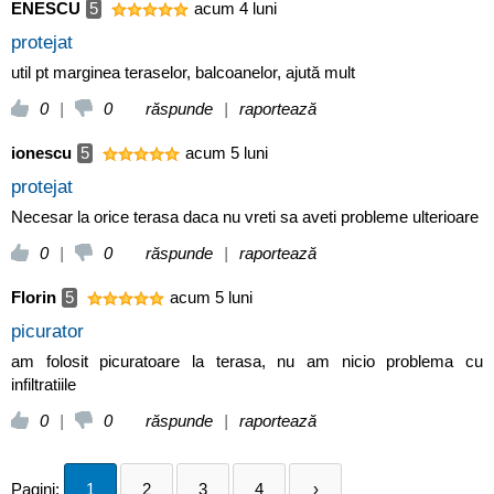
ENESCU
5
acum 4 luni
protejat
util pt marginea teraselor, balcoanelor, ajută mult
0
|
0
răspunde
|
raportează
ionescu
5
acum 5 luni
protejat
Necesar la orice terasa daca nu vreti sa aveti probleme ulterioare
0
|
0
răspunde
|
raportează
Florin
5
acum 5 luni
picurator
am folosit picuratoare la terasa, nu am nicio problema cu
infiltratiile
0
|
0
răspunde
|
raportează
Pagini:
1
2
3
4
›