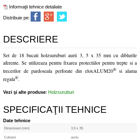
Informaţii tehnice detaliate
Distribuie pe:
DESCRIERE
Set de 18 bucati holzsuruburi aurii 3, 5 x 35 mm cu diblurile
aferente. Se utilizeaza pentru fixarea protectiilor pentru trepte si a
®
trecerilor de pardoseala perforate din eloxALUM20
si alama
®
regala
.
Vezi şi alte produse
:
Holzsuruburi
SPECIFICAŢII TEHNICE
Date tehnice
Dimensiuni (mm)
3,5 x 35
Culoare
auriu