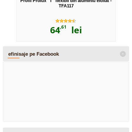
ta -
Profil Prolux "T" flexibil din aluminiu eloxat -
Tre
TFA117
64
,61
lei
-
efinisaje pe Facebook