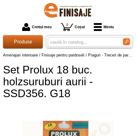
0
Contul meu
Coșul
Meniu
Produse
Amenajari interioare
/
Finisaje pentru pardoseli
/
Praguri - Treceri de pardoseala
Set Prolux 18 buc.
holzsuruburi aurii -
SSD356. G18