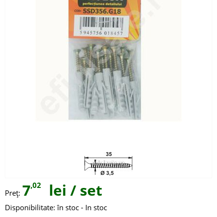
7
,02
lei
/ set
Preţ:
Disponibilitate:
în stoc - In stoc