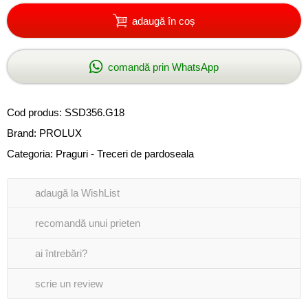
adaugă în coș
comandă prin WhatsApp
Cod produs:
SSD356.G18
Brand:
PROLUX
Categoria:
Praguri - Treceri de pardoseala
adaugă la WishList
recomandă unui prieten
ai întrebări?
scrie un review