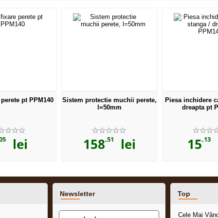
e perete pt PPM140
Sistem protectie muchii perete,
Piesa inchidere c
l=50mm
dreapta pt
05
,51
,13
lei
158
lei
15
l
Newsletter
Top
Cele Mai Vân