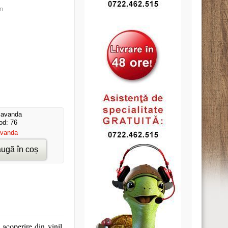
n
od: 76
avanda
ugă în coș
 acoperire din vinil.