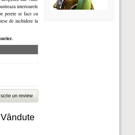
pastreaza interioarele
 pe perete se face cu
iese de inchidere la
ourier.
scrie un review
i Vândute