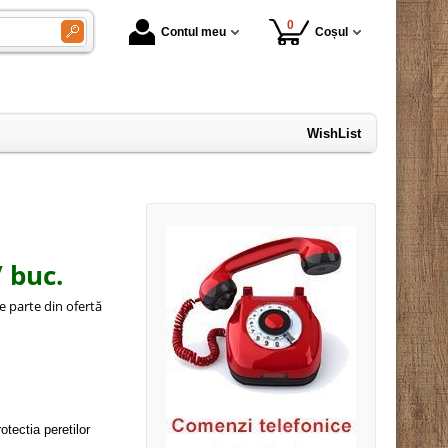
0
Contul meu
Coșul
WishList
 buc.
e parte din ofertă
m
otectia peretilor