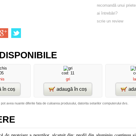
recomandă unui priete
ai întrebări?
scrie un review
DISPONIBILE
05
cod: 11
c
his
gri
l
 în coș
adaugă în coș
ada
 pot avea nuante diferite fata de culoarea produsului, datorita setarilor computerului dvs.
ERE
l de protejare a peretilor, alcatuit din: profil din aluminiu continuu si