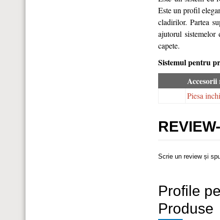
Este un profil elegan
cladirilor. Partea s
ajutorul sistemelor
capete.
Sistemul pentru pro
Accesorii
Piesa inch
REVIEW-
Scrie un review și sp
Profile p
Produse