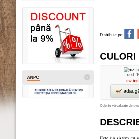
Distribuie pe:
CULORI 
cod: 1
-
ANPC
roz inc
adaugă
Culorile vizualizate de dvs
DESCRI
Este un sistem cu ro