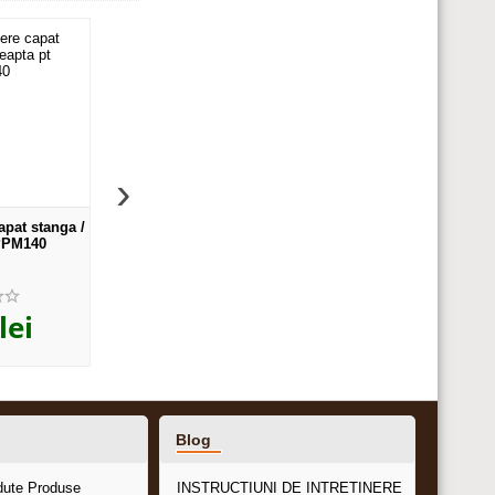
›
apat stanga /
Protectie pereti cu mana
Ancora metalica pentru
 PPM140
curenta, l=140 mm
perete pt PPM140 si 
,13
,05
ei
548
lei
6
lei
Blog
dute Produse
INSTRUCTIUNI DE INTRETINERE