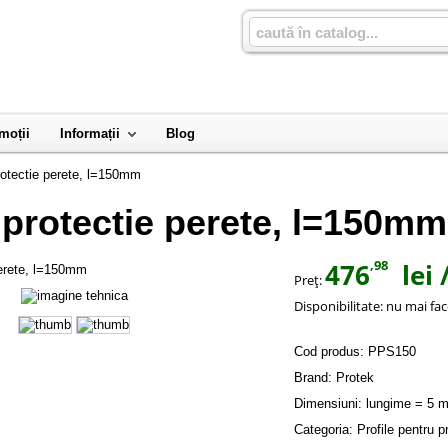
moții
Informații
Blog
otectie perete, l=150mm
protectie perete, l=150mm
,98
476
lei
/
Preţ:
Disponibilitate:
nu mai fac
Cod produs:
PPS150
Brand:
Protek
Dimensiuni: lungime = 5 
Categoria:
Profile pentru pr