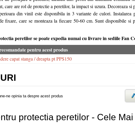
t, care are rol de protectie a peretilor, la impact si uzura. Decoreaza si 
uperioara din vinil este disponibila in 3 variante de culori. Instalarea
 de fixare, care se monteaza la fiecare 50-60 cm. Sunt disponibile si p
tectia peretilor se poate expedia numai cu livrare in sediile Fan C
 recomandate pentru acest produs
idere capat stanga / dreapta pt PPS150
URI
une-ne opinia ta despre acest produs
entru protectia peretilor - Cele Ma