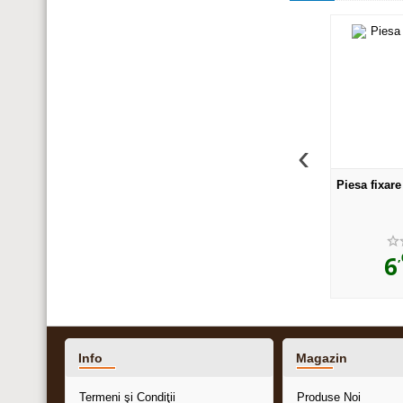
‹
imbinare colt pt PSM089
Piesa inchidere capat dreapta
Piesa fixar
pt PSM089
,60
,77
,
19
lei
10
lei
6
Info
Magazin
Termeni şi Condiţii
Produse Noi