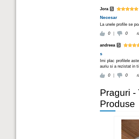
Jora
5
Necesar
La unele profile se po
0
|
0
r
andreea
5
s
Imi plac profilele as
auriu si a rezistat in
0
|
0
r
Praguri -
Produse