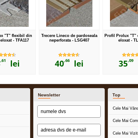
ux "T" flexibil din
Trecere Lineco de pardoseala
Profil Prolux "T"
eloxat - TFA117
neperforata - LSG407
eloxat - T
,61
,66
,09
4
lei
40
lei
35
l
Newsletter
Top
Cele Mai Vân
Cele Mai Com
Cele Mai Vizi