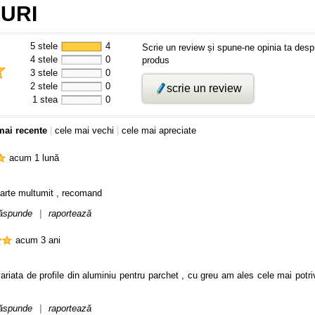
URI
5 stele
4
Scrie un review și spune-ne opinia ta desp
4 stele
0
produs
3 stele
0
2 stele
0
scrie un review
1 stea
0
mai recente
|
cele mai vechi
|
cele mai apreciate
acum 1 lună
foarte multumit , recomand
ăspunde
|
raportează
acum 3 ani
ariata de profile din aluminiu pentru parchet , cu greu am ales cele mai potr
ăspunde
|
raportează