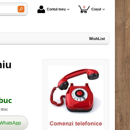
0
Contul meu
Coșul
WishList
niu
buc
n stoc
 WhatsApp