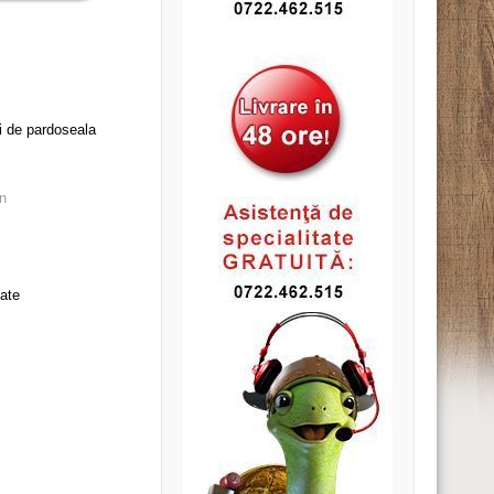
m
ri de pardoseala
n
iate