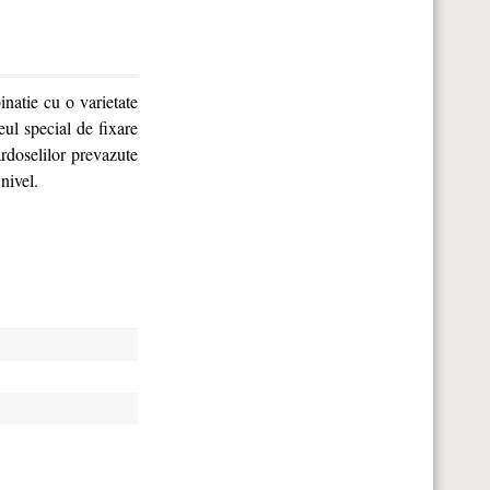
natie cu o varietate
eul special de fixare
ardoselilor prevazute
nivel.