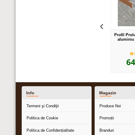
‹
e lisa / prag Lineco din
Trecere Lineco de pardoseala
Profil Prol
iu sublicromat culoare
neperforata - LSG409
aluminiu 
jar / wenge - LLC409
,47
,18
8
lei
21
lei
6
Info
Magazin
Termeni şi Condiţii
Produse Noi
Politica de Cookie
Promoții
Politica de Confidențialitate
Branduri