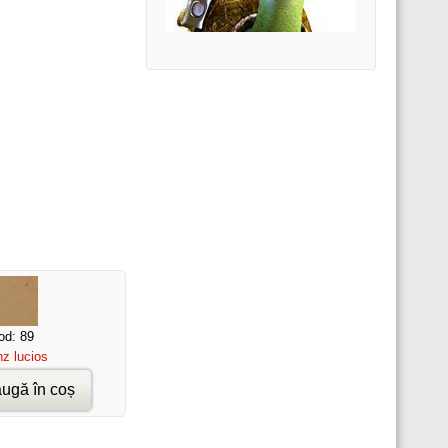
od: 89
nz lucios
ugă în coș