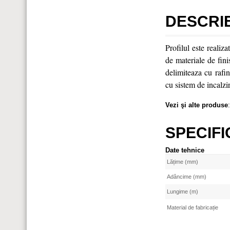
DESCRI
Profilul este reali
de materiale de fini
delimiteaza cu rafin
cu sistem de incalzi
Vezi şi alte produse
SPECIFI
Date tehnice
Lățime (mm)
Adâncime (mm)
Lungime (m)
Material de fabricație