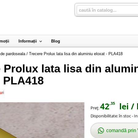
moții
Informații
Blog
i de pardoseala
/
Trecere Prolux lata lisa din aluminiu eloxat - PLA418
 Prolux lata lisa din alumi
- PLA418
uri
,35
42
lei
/ 
Preţ:
Disponibilitate:
în stoc - I
comandă prin