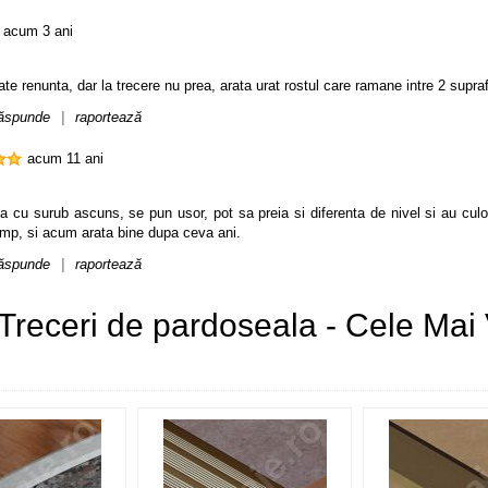
acum 3 ani
ate renunta, dar la trecere nu prea, arata urat rostul care ramane intre 2 supraf
ăspunde
|
raportează
acum 11 ani
tea cu surub ascuns, se pun usor, pot sa preia si diferenta de nivel si au culo
 timp, si acum arata bine dupa ceva ani.
ăspunde
|
raportează
 Treceri de pardoseala - Cele Ma