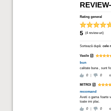
REVIEW-
Rating general
5
(4 review-uri)
Sortează după:
cele 
Vasile
5
bun
calitate buna , sunt 
0
|
0
r
MITROI
5
recomand
Aveti o gama foarte v
toate imi plac.
0
|
0
r