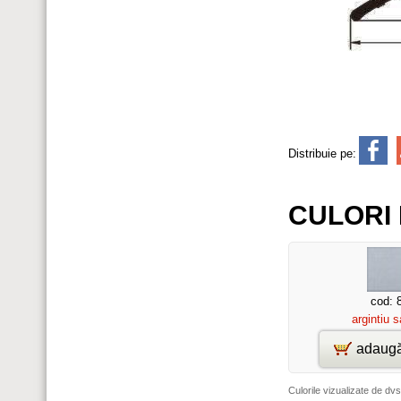
Distribuie pe:
CULORI 
cod: 
argintiu s
adaugă
Culorile vizualizate de dvs