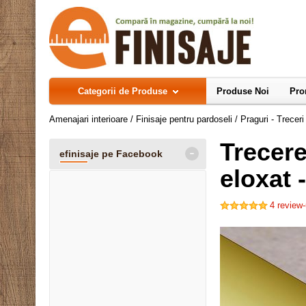
Categorii de Produse
Produse Noi
Pro
Amenajari interioare
/
Finisaje pentru pardoseli
/
Praguri - Trecer
Trecere
-
efinisaje pe Facebook
eloxat 
4
review-