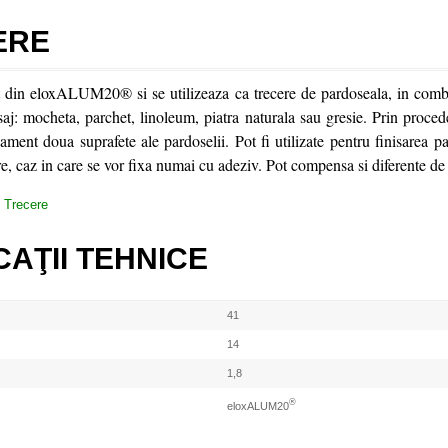
ERE
zat din eloxALUM20® si se utilizeaza ca trecere de pardoseala, in combi
saj: mocheta, parchet, linoleum, piatra naturala sau gresie. Prin proced
ament doua suprafete ale pardoselii. Pot fi utilizate pentru finisarea p
re, caz in care se vor fixa numai cu adeziv. Pot compensa si diferente de 
:
Trecere
CAŢII TEHNICE
41
14
1,8
®
eloxALUM20