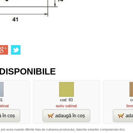
DISPONIBILE
81
cod: 83
c
atinat
auriu satinat
bro
 în coș
adaugă în coș
ada
 pot avea nuante diferite fata de culoarea produsului, datorita setarilor computerului dvs.