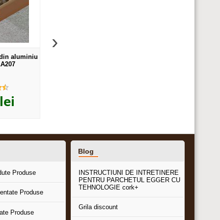
›
 din aluminiu
Profil Prolux "T" din aluminiu
Trecere XLine lata cu s
LA207
eloxat - TLA209
din aluminiu eloxat -
,00
,30
ei
15
lei
70
lei
Blog
dute Produse
INSTRUCTIUNI DE INTRETINERE
PENTRU PARCHETUL EGGER CU
TEHNOLOGIE cork+
entate Produse
Grila discount
tate Produse