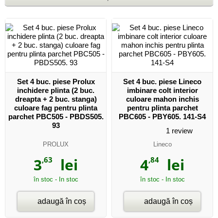
Set 4 buc. piese Prolux
Set 4 buc. piese Lineco
inchidere plinta (2 buc.
imbinare colt interior
dreapta + 2 buc. stanga)
culoare mahon inchis
culoare fag pentru plinta
pentru plinta parchet
parchet PBC505 - PBDS505.
PBC605 - PBY605. 141-S4
93
1
review
PROLUX
Lineco
3
,63
lei
4
,84
lei
în stoc - In stoc
în stoc - In stoc
adaugă în coș
adaugă în coș