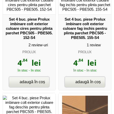
Set 4 buc. piese Prolux
Set 4 buc. piese Prolux
imbinare colt exterior
imbinare colt exterior
culoare cires pentru plinta
culoare fag inchis pentru
parchet PBC505 - PBE505.
plinta parchet PBC505 -
152-S4
PBE505. 155-S4
2
review-uri
1
review
PROLUX
PROLUX
4
,84
lei
4
,84
lei
în stoc - In stoc
în stoc - In stoc
adaugă în coș
adaugă în coș