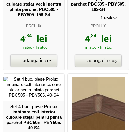
culoare stejar vechi pentru
parchet PBC505 - PBY505.
plinta parchet PBC505 -
162-S4
PBY505. 159-S4
1
review
PROLUX
PROLUX
4
,84
lei
4
,84
lei
în stoc - In stoc
în stoc - In stoc
adaugă în coș
adaugă în coș
Set 4 buc. piese Prolux
imbinare colt interior
culoare stejar pentru plinta
parchet PBC505 - PBY505.
40-S4