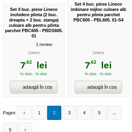
Set 4 buc. piese Lineco
Set 4 buc. piese Lineco
imbinare mijloc culoare alb
inchidere plinta (2 buc.
pentru plinta parchet
dreapta + 2 buc. stanga)
PBC605 - PBL605. 01-S4
culoare alb pentru plinta
parchet PBC605 - PBDS605.
01
1
review
Lineco
Lineco
7
,62
lei
7
,62
lei
în stoc - In stoc
în stoc - In stoc
adaugă în coș
adaugă în coș
Pagini:
‹
1
2
3
4
5
...
9
›