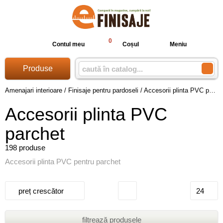
0
Contul meu
Coșul
Meniu
Produse
Amenajari interioare
/
Finisaje pentru pardoseli
/
Accesorii plinta PVC parchet
Accesorii plinta PVC
parchet
198 produse
Accesorii plinta PVC pentru parchet
preț crescător
24
filtrează produsele