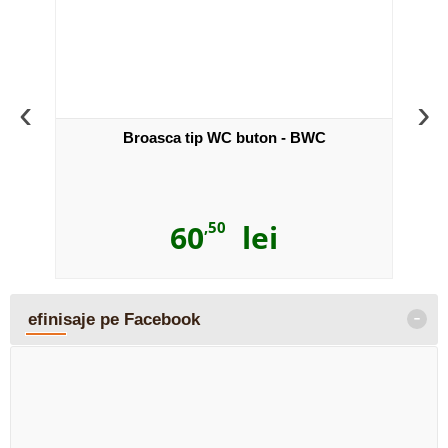
‹
›
ssette
Broasca tip WC buton - BWC
60
,50
lei
-
efinisaje pe Facebook