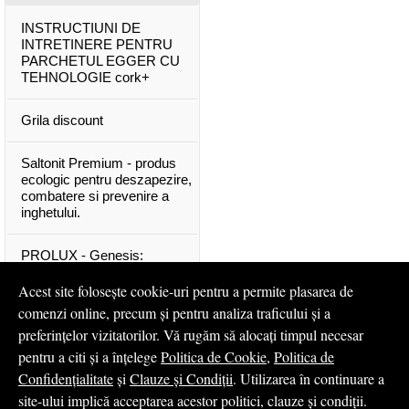
INSTRUCTIUNI DE
INTRETINERE PENTRU
PARCHETUL EGGER CU
TEHNOLOGIE cork+
Grila discount
Saltonit Premium - produs
ecologic pentru deszapezire,
combatere si prevenire a
inghetului.
PROLUX - Genesis:
materiale exclusive, de o
calitate superioara
Acest site folosește cookie-uri pentru a permite plasarea de
comenzi online, precum și pentru analiza traficului și a
Mascota PROLUX Genesis
preferințelor vizitatorilor. Vă rugăm să alocați timpul necesar
pentru a citi și a înțelege
Politica de Cookie
,
Politica de
...toate articolele & ştirile
Confidențialitate
și
Clauze și Condiții
. Utilizarea în continuare a
site-ului implică acceptarea acestor politici, clauze și condiții.