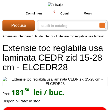
0
Contul meu
Coșul
Meniu
Produse
Amenajari interioare
/
Usi de interior
/
Extensie toc reglabila usa laminata CEDR zid 15-28 cm - ELCEDR28
Extensie toc reglabila usa
laminata CEDR zid 15-28
cm - ELCEDR28
181
,50
lei
/ buc.
Preţ:
Disponibilitate:
în stoc