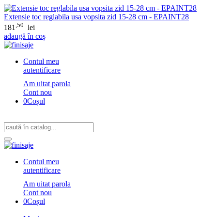
Extensie toc reglabila usa vopsita zid 15-28 cm - EPAINT28
,50
181
lei
adaugă în coș
Contul meu
autentificare
Am uitat parola
Cont nou
0
Coșul
Contul meu
autentificare
Am uitat parola
Cont nou
0
Coșul