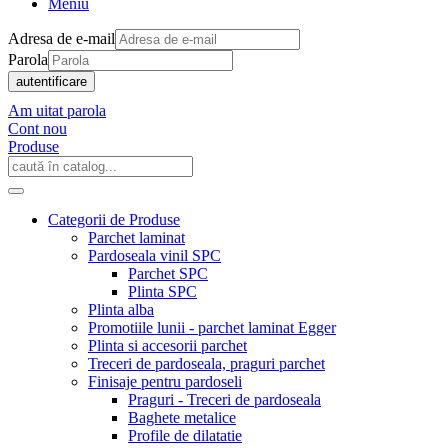
Meniu
Adresa de e-mail
Parola
autentificare
Am uitat parola
Cont nou
Produse
Categorii de Produse
Parchet laminat
Pardoseala vinil SPC
Parchet SPC
Plinta SPC
Plinta alba
Promotiile lunii - parchet laminat Egger
Plinta si accesorii parchet
Treceri de pardoseala, praguri parchet
Finisaje pentru pardoseli
Praguri - Treceri de pardoseala
Baghete metalice
Profile de dilatatie