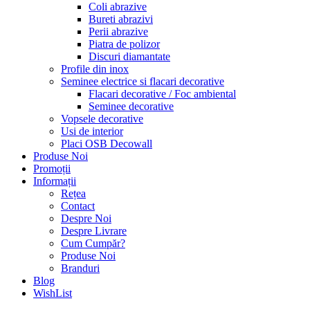
Coli abrazive
Bureti abrazivi
Perii abrazive
Piatra de polizor
Discuri diamantate
Profile din inox
Seminee electrice si flacari decorative
Flacari decorative / Foc ambiental
Seminee decorative
Vopsele decorative
Usi de interior
Placi OSB Decowall
Produse Noi
Promoții
Informații
Rețea
Contact
Despre Noi
Despre Livrare
Cum Cumpăr?
Produse Noi
Branduri
Blog
WishList