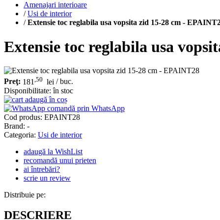
Amenajari interioare
/
Usi de interior
/
Extensie toc reglabila usa vopsita zid 15-28 cm - EPAINT
Extensie toc reglabila usa vops
,50
Preţ:
181
lei
/ buc.
Disponibilitate:
în stoc
adaugă în coș
comandă prin WhatsApp
Cod produs:
EPAINT28
Brand: -
Categoria:
Usi de interior
adaugă la WishList
recomandă unui prieten
ai întrebări?
scrie un review
Distribuie pe:
DESCRIERE