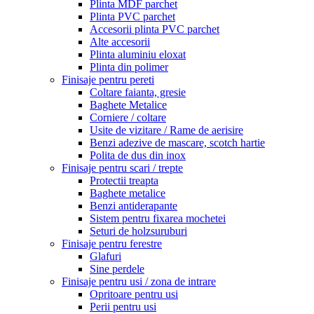
Plinta MDF parchet
Plinta PVC parchet
Accesorii plinta PVC parchet
Alte accesorii
Plinta aluminiu eloxat
Plinta din polimer
Finisaje pentru pereti
Coltare faianta, gresie
Baghete Metalice
Corniere / coltare
Usite de vizitare / Rame de aerisire
Benzi adezive de mascare, scotch hartie
Polita de dus din inox
Finisaje pentru scari / trepte
Protectii treapta
Baghete metalice
Benzi antiderapante
Sistem pentru fixarea mochetei
Seturi de holzsuruburi
Finisaje pentru ferestre
Glafuri
Sine perdele
Finisaje pentru usi / zona de intrare
Opritoare pentru usi
Perii pentru usi