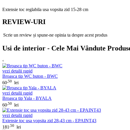
Extensie toc reglabila usa vopsita zid 15-28 cm
REVIEW-URI
Scrie un review și spune-ne opinia ta despre acest produs
Usi de interior - Cele Mai Vândute Produs
‹
vezi detalii rapid
Broasca tip WC buton - BWC
,50
60
lei
vezi detalii rapid
Broasca tip Yala - BYALA
,50
60
lei
vezi detalii rapid
Extensie toc usa vopsita zid 28-43 cm - EPAINT43
,50
181
lei