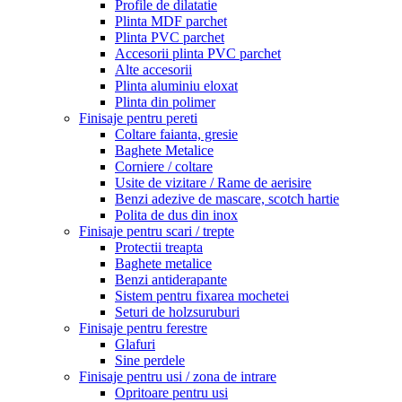
Profile de dilatatie
Plinta MDF parchet
Plinta PVC parchet
Accesorii plinta PVC parchet
Alte accesorii
Plinta aluminiu eloxat
Plinta din polimer
Finisaje pentru pereti
Coltare faianta, gresie
Baghete Metalice
Corniere / coltare
Usite de vizitare / Rame de aerisire
Benzi adezive de mascare, scotch hartie
Polita de dus din inox
Finisaje pentru scari / trepte
Protectii treapta
Baghete metalice
Benzi antiderapante
Sistem pentru fixarea mochetei
Seturi de holzsuruburi
Finisaje pentru ferestre
Glafuri
Sine perdele
Finisaje pentru usi / zona de intrare
Opritoare pentru usi