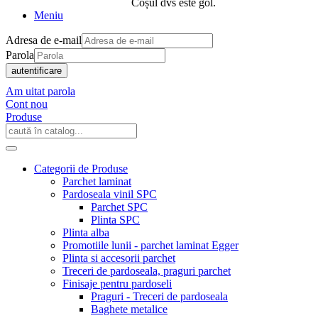
Coșul dvs este gol.
Meniu
Adresa de e-mail
Parola
autentificare
Am uitat parola
Cont nou
Produse
Categorii de Produse
Parchet laminat
Pardoseala vinil SPC
Parchet SPC
Plinta SPC
Plinta alba
Promotiile lunii - parchet laminat Egger
Plinta si accesorii parchet
Treceri de pardoseala, praguri parchet
Finisaje pentru pardoseli
Praguri - Treceri de pardoseala
Baghete metalice