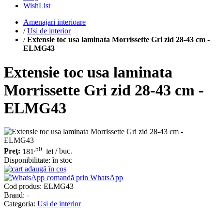
WishList
Amenajari interioare
/
Usi de interior
/
Extensie toc usa laminata Morrissette Gri zid 28-43 cm -
ELMG43
Extensie toc usa laminata
Morrissette Gri zid 28-43 cm -
ELMG43
,50
Preţ:
181
lei
/ buc.
Disponibilitate:
în stoc
adaugă în coș
comandă prin WhatsApp
Cod produs:
ELMG43
Brand: -
Categoria:
Usi de interior