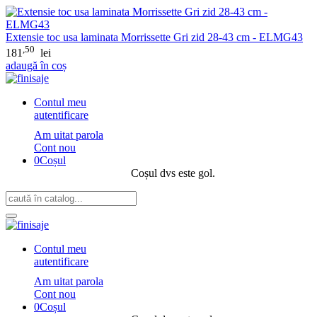
Extensie toc usa laminata Morrissette Gri zid 28-43 cm - ELMG43
,50
181
lei
adaugă în coș
Contul meu
autentificare
Am uitat parola
Cont nou
0
Coșul
Coșul dvs este gol.
Contul meu
autentificare
Am uitat parola
Cont nou
0
Coșul