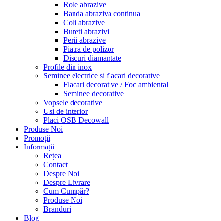
Role abrazive
Banda abraziva continua
Coli abrazive
Bureti abrazivi
Perii abrazive
Piatra de polizor
Discuri diamantate
Profile din inox
Seminee electrice si flacari decorative
Flacari decorative / Foc ambiental
Seminee decorative
Vopsele decorative
Usi de interior
Placi OSB Decowall
Produse Noi
Promoții
Informații
Rețea
Contact
Despre Noi
Despre Livrare
Cum Cumpăr?
Produse Noi
Branduri
Blog