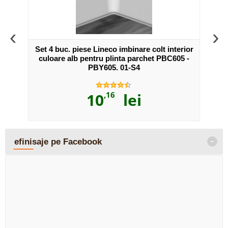
‹
›
erior
Set 4 buc. piese Lineco imbinare colt interior
Set 4
BC605 -
culoare alb pentru plinta parchet PBC605 -
dre
PBY605. 01-S4
10
,16
lei
-
efinisaje pe Facebook