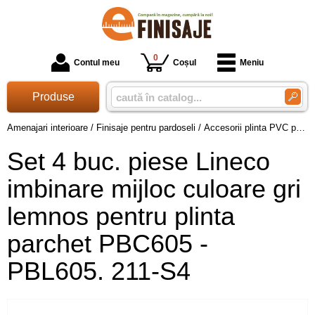
0
Contul meu
Coșul
Meniu
Produse
Amenajari interioare
/
Finisaje pentru pardoseli
/
Accesorii plinta PVC parchet
Set 4 buc. piese Lineco
imbinare mijloc culoare gri
lemnos pentru plinta
parchet PBC605 -
PBL605. 211-S4