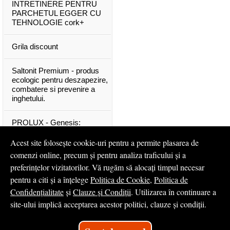
INTRETINERE PENTRU
PARCHETUL EGGER CU
TEHNOLOGIE cork+
Grila discount
Saltonit Premium - produs
ecologic pentru deszapezire,
combatere si prevenire a
inghetului.
PROLUX - Genesis:
materiale exclusive, de o
calitate superioara
Acest site folosește cookie-uri pentru a permite plasarea de
comenzi online, precum și pentru analiza traficului și a
Mascota PROLUX Genesis
preferințelor vizitatorilor. Vă rugăm să alocați timpul necesar
pentru a citi și a înțelege
Politica de Cookie
,
Politica de
...toate articolele & ştirile
Confidențialitate
și
Clauze și Condiții
. Utilizarea în continuare a
site-ului implică acceptarea acestor politici, clauze și condiții.
© 2008 - 2026
S.C. Profilux S.A.