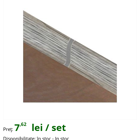
7
,62
lei
/ set
Preţ:
Disponibilitate:
în stoc - In stoc