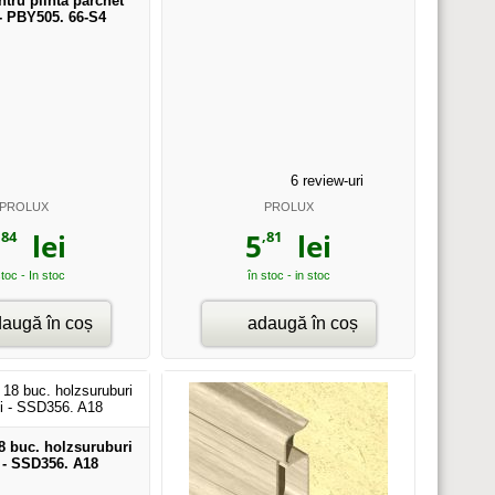
tru plinta parchet
- PBY505. 66-S4
6
review-uri
PROLUX
PROLUX
,84
,81
lei
5
lei
stoc - In stoc
în stoc - in stoc
augă în coș
adaugă în coș
8 buc. holzsuruburi
i - SSD356. A18