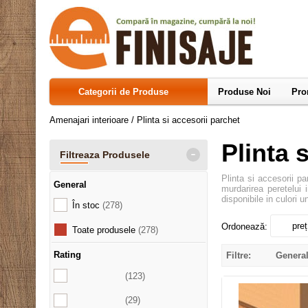
Categorii de Produse
Produse Noi
Pro
Amenajari interioare
/
Plinta si accesorii parchet
Plinta 
-
Filtreaza Produsele
Plinta si accesorii p
General
murdarirea peretelui 
disponibile in culori 
În stoc
(278)
preț
Ordonează:
Toate produsele
(278)
Rating
Filtre:
Genera
(123)
(29)