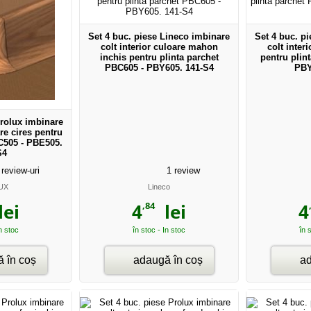
Set 4 buc. piese Lineco imbinare
Set 4 buc. p
colt interior culoare mahon
colt inter
inchis pentru plinta parchet
pentru plin
PBC605 - PBY605. 141-S4
PBY
Prolux imbinare
are cires pentru
C505 - PBE505.
S4
review-uri
1
review
UX
Lineco
,84
ei
4
lei
4
In stoc
în stoc - In stoc
în 
 în coș
adaugă în coș
ad