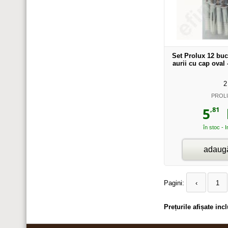
Set Prolux 12 buc
aurii cu cap oval
2
PROL
,81
5
l
în stoc - 
adaugă
Pagini:
‹
1
Prețurile afișate in