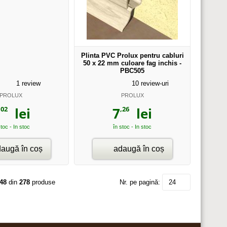
Plinta PVC Prolux pentru cabluri
50 x 22 mm culoare fag inchis -
PBC505
1
review
10
review-uri
PROLUX
PROLUX
,02
,26
lei
7
lei
stoc - In stoc
în stoc - In stoc
augă în coș
adaugă în coș
 48
din
278
produse
Nr. pe pagină:
24