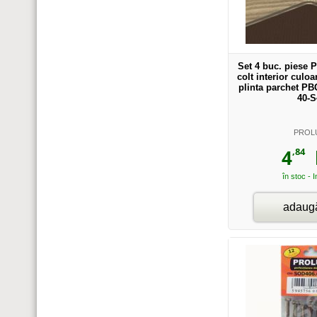
Set 4 buc. piese 
colt interior culoa
plinta parchet PB
40-S
PROL
,84
4
l
în stoc - 
adaugă