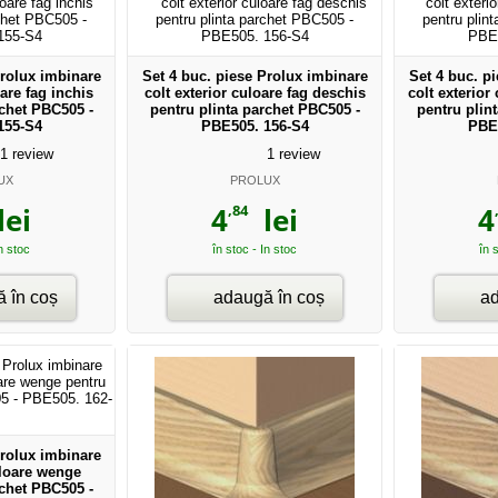
Prolux imbinare
Set 4 buc. piese Prolux imbinare
Set 4 buc. p
oare fag inchis
colt exterior culoare fag deschis
colt exterior
rchet PBC505 -
pentru plinta parchet PBC505 -
pentru plin
155-S4
PBE505. 156-S4
PBE
1
review
1
review
UX
PROLUX
,84
ei
4
lei
4
In stoc
în stoc - In stoc
în 
 în coș
adaugă în coș
ad
Prolux imbinare
uloare wenge
rchet PBC505 -