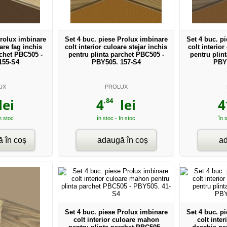
Prolux imbinare
Set 4 buc. piese Prolux imbinare
Set 4 buc. p
oare fag inchis
colt interior culoare stejar inchis
colt interior
rchet PBC505 -
pentru plinta parchet PBC505 -
pentru plin
155-S4
PBY505. 157-S4
PBY
UX
PROLUX
,84
ei
4
lei
4
In stoc
în stoc - In stoc
în 
 în coș
adaugă în coș
ad
Set 4 buc. piese Prolux imbinare
Set 4 buc. p
colt interior culoare mahon
colt inter