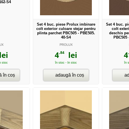
162-S4
Set 4 buc. piese Prolux imbinare
Set 4 buc. p
colt exterior culoare stejar pentru
colt exter
plinta parchet PBC505 - PBE505.
deschis pen
40-S4
PBC505 
UX
PROLUX
,84
ei
4
lei
4
In stoc
în stoc - In stoc
în 
 în coș
adaugă în coș
ad