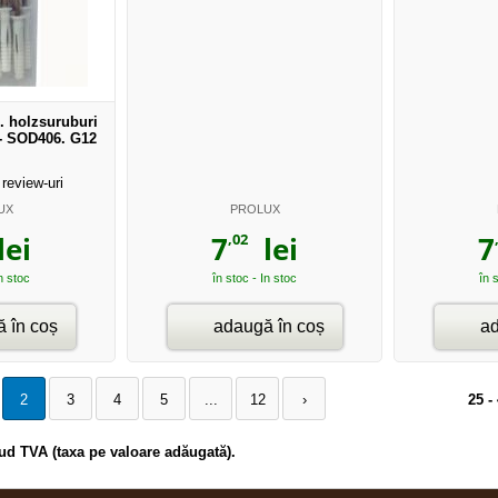
. holzsuruburi
 - SOD406. G12
review-uri
UX
PROLUX
,02
ei
7
lei
7
In stoc
în stoc - In stoc
în 
 în coș
adaugă în coș
ad
25 -
2
3
4
5
...
12
›
clud TVA (taxa pe valoare adăugată).