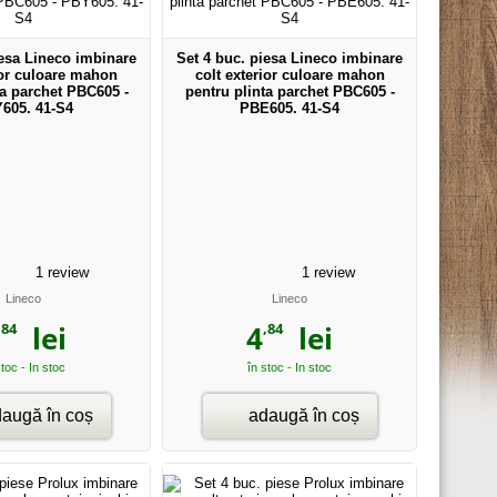
iesa Lineco imbinare
Set 4 buc. piesa Lineco imbinare
ior culoare mahon
colt exterior culoare mahon
ta parchet PBC605 -
pentru plinta parchet PBC605 -
605. 41-S4
PBE605. 41-S4
1
review
1
review
Lineco
Lineco
,84
,84
lei
4
lei
stoc - In stoc
în stoc - In stoc
augă în coș
adaugă în coș