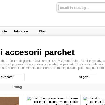
moții
Informații
Blog
si accesorii parchet
archet - fie ca alegi plinta MDF sau plinta PVC, alaturi de rolul ei decorativ
in timpul procesului de curatare a podelei de parchet. Plinta este imbinata 
uni sau nuante care imita lemnul. Pentru un montaj durabil, plinta se poate fixa
 crescător
Afișare
l
Rating