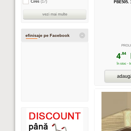
Cires
(17)
PBE505. 
vezi mai multe
-
efinisaje pe Facebook
PROL
,84
4
l
în stoc - 
adaugă