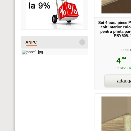
Set 4 buc. piese 
colt interior cul
pentru plinta pa
PBY505. 
-
ANPC
PROL
,84
4
l
în stoc - 
adaugă