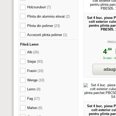
Holzsuruburi
(7)
Plinta din aluminiu eloxat
(2)
Set 4 buc. piese 
colt exterior cul
pentru plinta pa
Plinta din polimer
(23)
PBE505. 
Accesorii plinta polimer
(1)
PROL
Fibră Lemn
,84
4
l
Alb
(26)
în stoc - 
Stejar
(93)
adaugă
Frasin
(10)
Wenge
(10)
Lemn
(8)
Fag
(17)
Set 4 buc. piese 
Mahon
(6)
colt exterior c
pentru plinta pa