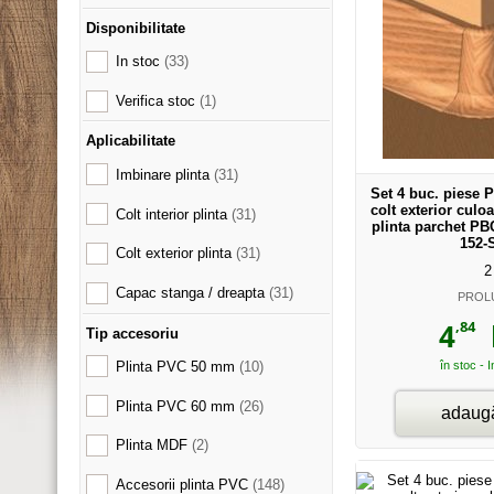
Disponibilitate
In stoc
(33)
Verifica stoc
(1)
Aplicabilitate
Imbinare plinta
(31)
Set 4 buc. piese 
colt exterior culo
Colt interior plinta
(31)
plinta parchet PB
152-
Colt exterior plinta
(31)
2
Capac stanga / dreapta
(31)
PROL
,84
4
l
Tip accesoriu
Plinta PVC 50 mm
(10)
în stoc - 
Plinta PVC 60 mm
(26)
adaugă
Plinta MDF
(2)
Accesorii plinta PVC
(148)