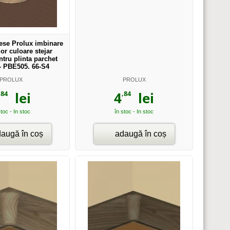
iese Prolux imbinare
ior culoare stejar
tru plinta parchet
- PBE505. 66-S4
PROLUX
PROLUX
,84
,84
lei
4
lei
stoc - In stoc
în stoc - In stoc
augă în coș
adaugă în coș