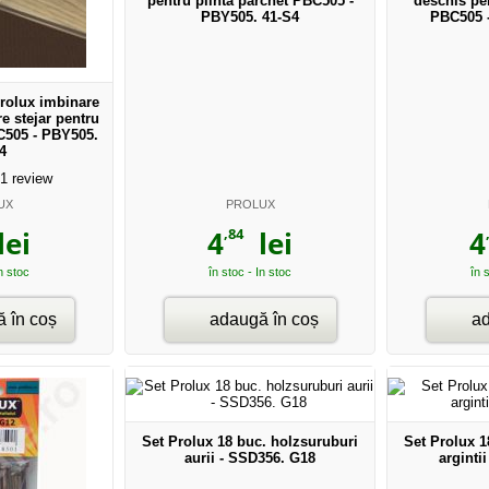
pentru plinta parchet PBC505 -
deschis pen
PBY505. 41-S4
PBC505 
Prolux imbinare
re stejar pentru
C505 - PBY505.
4
1
review
UX
PROLUX
,84
ei
4
lei
4
In stoc
în stoc - In stoc
în 
 în coș
adaugă în coș
ad
Set Prolux 18 buc. holzsuruburi
Set Prolux 1
aurii - SSD356. G18
arginti