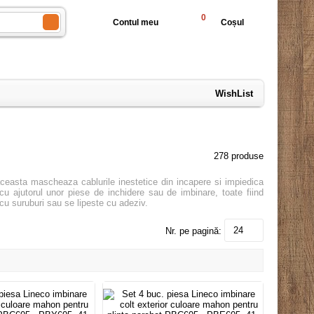
0
Contul meu
Coșul
WishList
278 produse
, aceasta mascheaza cablurile inestetice din incapere si impiedica
cu ajutorul unor piese de inchidere sau de imbinare, toate fiind
 cu suruburi sau se lipeste cu adeziv.
24
Nr. pe pagină: