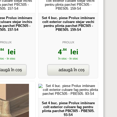
iese Prolux imbinare
Set 4 buc. piese Prolux imbinare
 culoare stejar inchis
colt exterior culoare stejar vechi
ta parchet PBC505 -
pentru plinta parchet PBC505 -
505. 157-S4
PBE505. 159-S4
PROLUX
PROLUX
,84
,84
lei
4
lei
stoc - In stoc
în stoc - In stoc
augă în coș
adaugă în coș
Set 4 buc. piese Prolux imbinare
colt exterior culoare fag pentru
plinta parchet PBC505 - PBE505.
93-S4