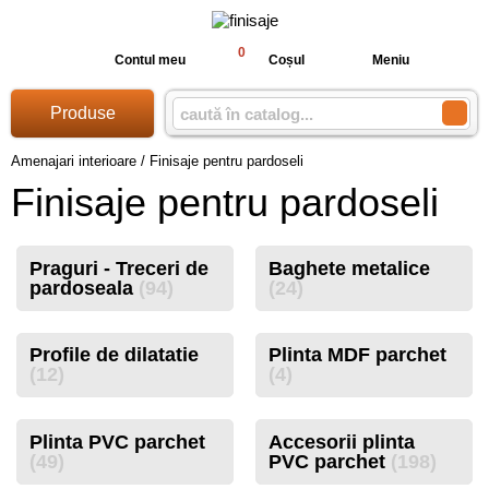
0
Contul meu
Coșul
Meniu
Produse
Amenajari interioare
/
Finisaje pentru pardoseli
Finisaje pentru pardoseli
Praguri - Treceri de
Baghete metalice
pardoseala
(94)
(24)
Profile de dilatatie
Plinta MDF parchet
(12)
(4)
Plinta PVC parchet
Accesorii plinta
(49)
PVC parchet
(198)