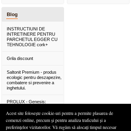
Blog
INSTRUCTIUNI DE
INTRETINERE PENTRU
PARCHETUL EGGER CU
TEHNOLOGIE cork+
Grila discount
Saltonit Premium - produs
ecologic pentru deszapezire,
combatere si prevenire a
inghetului.
PROLUX - Genesis:
materiale exclusive, de o
calitate superioara
Acest site folosește cookie-uri pentru a permite plasarea de
comenzi online, precum și pentru analiza traficului și a
Mascota PROLUX Genesis
preferințelor vizitatorilor. Vă rugăm să alocați timpul necesar