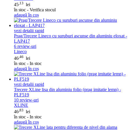
,13
45
lei
în stoc - Verifica stocul
adaugă în coș
vezi detalii rapid
Prag/Trecere Lineco cu suruburi ascunse din aluminiu eloxat -
LAP417
6
review-uri
Lineco
,46
46
lei
în stoc - In stoc
adaugă în coș
vezi detalii rapid
Trecere XLine lisa din aluminiu folio (prag imitatie lemn) -
PLF519
10
review-uri
XLINE
,83
46
lei
în stoc - In stoc
adaugă în coș