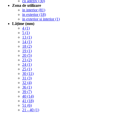
cu adeziv
(30)
Zona de utilizare
in interior
(81)
in exterior
(18)
in exterior si interior
(1)
Lățime (mm)
4
(1)
5
(1)
13
(1)
14
(1)
18
(2)
19
(1)
20
(5)
23
(2)
24
(1)
25
(1)
30
(11)
31
(3)
32
(4)
36
(1)
39
(7)
40
(14)
41
(18)
51
(6)
21 - 40
(1)