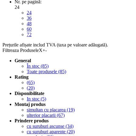
Nr. pe pagină:
24
24
36
48
60
72
Prețurile afișate includ TVA (taxa pe valoare adăugată).
Filtreaza Produsele
X
+
-
General
În stoc
(85)
Toate produsele
(85)
Rating
(65)
(20)
Disponibilitate
In stoc
(5)
Montaj produs
simultan cu placarea
(19)
ulterior placarii
(67)
Prindere produs
cu suruburi ascunse
(34)
cu suruburi aparente
(20)