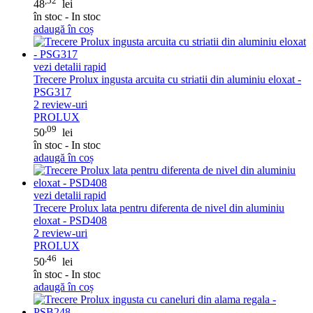
,52
48
lei
în stoc - In stoc
adaugă în coș
vezi detalii rapid
Trecere Prolux ingusta arcuita cu striatii din aluminiu eloxat -
PSG317
2
review-uri
PROLUX
,09
50
lei
în stoc - In stoc
adaugă în coș
vezi detalii rapid
Trecere Prolux lata pentru diferenta de nivel din aluminiu
eloxat - PSD408
2
review-uri
PROLUX
,46
50
lei
în stoc - In stoc
adaugă în coș