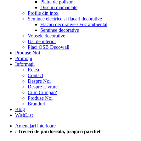
Piatra de polizor
Discuri diamantate
Profile din inox
Seminee electrice si flacari decorative
Flacari decorative / Foc ambiental
Seminee decorative
Vopsele decorative
Usi de interior
Placi OSB Decowall
Produse Noi
Promoții
Informații
Rețea
Contact
Despre Noi
Despre Livrare
Cum Cumpăr?
Produse Noi
Branduri
Blog
WishList
Amenajari interioare
/
Treceri de pardoseala, praguri parchet