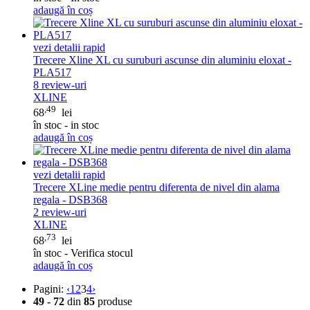
adaugă în coș
vezi detalii rapid
Trecere Xline XL cu suruburi ascunse din aluminiu eloxat -
PLA517
8
review-uri
XLINE
,49
68
lei
în stoc - in stoc
adaugă în coș
vezi detalii rapid
Trecere XLine medie pentru diferenta de nivel din alama
regala - DSB368
2
review-uri
XLINE
,73
68
lei
în stoc - Verifica stocul
adaugă în coș
Pagini:
‹
1
2
3
4
›
49 - 72
din
85
produse