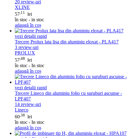
20
review-uri
XLINE
,11
57
lei
în stoc - in stoc
adaugă în coș
vezi detalii rapid
Trecere Prolux lata lisa din aluminiu eloxat - PLA417
3
review-uri
PROLUX
,48
57
lei
în stoc - In stoc
adaugă în coș
vezi detalii rapid
Trecere Lineco din aluminiu folio cu suruburi ascunse -
LPF407
14
review-uri
Lineco
,38
60
lei
în stoc - In stoc
adaugă în coș