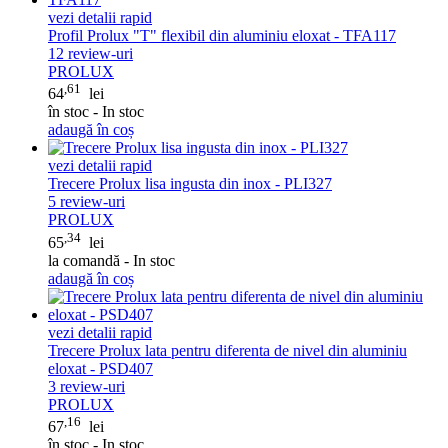
vezi detalii rapid
Profil Prolux "T" flexibil din aluminiu eloxat - TFA117
12
review-uri
PROLUX
,61
64
lei
în stoc - In stoc
adaugă în coș
vezi detalii rapid
Trecere Prolux lisa ingusta din inox - PLI327
5
review-uri
PROLUX
,34
65
lei
la comandă - In stoc
adaugă în coș
vezi detalii rapid
Trecere Prolux lata pentru diferenta de nivel din aluminiu
eloxat - PSD407
3
review-uri
PROLUX
,16
67
lei
în stoc - In stoc