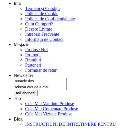
Info
Termeni şi Condiţii
Politica de Cookie
Politica de Confidențialitate
Cum Cumperi?
Despre Livrare
Întrebări Frecvente
Informaţii de Contact
Magazin
Produse Noi
Promoții
Branduri
Parteneri
Formular de retur
Newsletter
mă abonez!
Top
Cele Mai Vândute Produse
Cele Mai Comentate Produse
Cele Mai Vizitate Produse
Blog
INSTRUCTIUNI DE INTRETINERE PENTRU