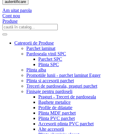
autentificare
Am uitat parola
Cont nou
Produse
Categorii de Produse
Parchet laminat
Pardoseala vinil SPC
Parchet SPC
Plinta SPC
Plinta alba
Promotiile lunii - parchet laminat Egger
Plinta si accesorii parchet
Treceri de pardoseala, praguri parchet
Finisaje pentru pardoseli
Praguri - Treceri de pardoseala
Baghete metalice
Profile de dilatatie
Plinta MDF parchet
Plinta PVC parchet
Accesorii plinta PVC parchet
Alte accesorii