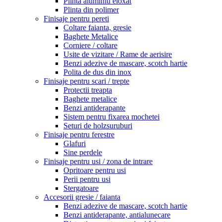
Plinta aluminiu eloxat
Plinta din polimer
Finisaje pentru pereti
Coltare faianta, gresie
Baghete Metalice
Corniere / coltare
Usite de vizitare / Rame de aerisire
Benzi adezive de mascare, scotch hartie
Polita de dus din inox
Finisaje pentru scari / trepte
Protectii treapta
Baghete metalice
Benzi antiderapante
Sistem pentru fixarea mochetei
Seturi de holzsuruburi
Finisaje pentru ferestre
Glafuri
Sine perdele
Finisaje pentru usi / zona de intrare
Opritoare pentru usi
Perii pentru usi
Stergatoare
Accesorii gresie / faianta
Benzi adezive de mascare, scotch hartie
Benzi antiderapante, antialunecare