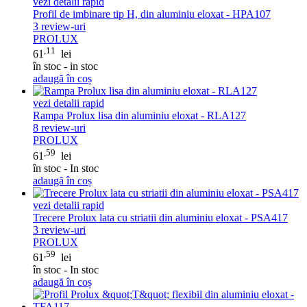
vezi detalii rapid
Profil de imbinare tip H, din aluminiu eloxat - HPA107
3
review-uri
PROLUX
,11
61
lei
în stoc - in stoc
adaugă în coș
vezi detalii rapid
Rampa Prolux lisa din aluminiu eloxat - RLA127
8
review-uri
PROLUX
,59
61
lei
în stoc - In stoc
adaugă în coș
vezi detalii rapid
Trecere Prolux lata cu striatii din aluminiu eloxat - PSA417
3
review-uri
PROLUX
,59
61
lei
în stoc - In stoc
adaugă în coș