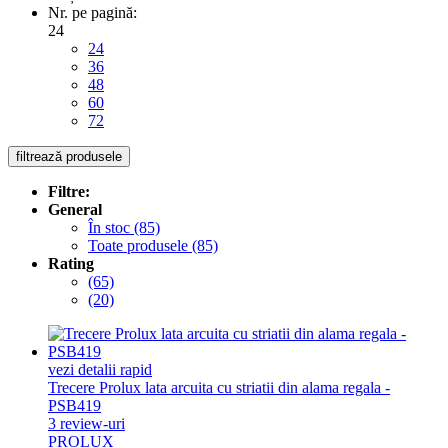
Nr. pe pagină:
24
24
36
48
60
72
filtrează produsele
Filtre:
General
În stoc
(85)
Toate produsele
(85)
Rating
(65)
(20)
vezi detalii rapid
Trecere Prolux lata arcuita cu striatii din alama regala -
PSB419
3
review-uri
PROLUX