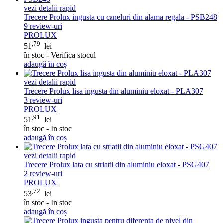
vezi detalii rapid
Trecere Prolux ingusta cu caneluri din alama regala - PSB248
9
review-uri
PROLUX
,79
51
lei
în stoc - Verifica stocul
adaugă în coș
vezi detalii rapid
Trecere Prolux lisa ingusta din aluminiu eloxat - PLA307
3
review-uri
PROLUX
,91
51
lei
în stoc - In stoc
adaugă în coș
vezi detalii rapid
Trecere Prolux lata cu striatii din aluminiu eloxat - PSG407
2
review-uri
PROLUX
,72
53
lei
în stoc - In stoc
adaugă în coș