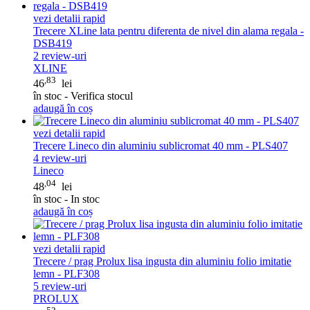
vezi detalii rapid
Trecere XLine lata pentru diferenta de nivel din alama regala -
DSB419
2
review-uri
XLINE
,83
46
lei
în stoc - Verifica stocul
adaugă în coș
vezi detalii rapid
Trecere Lineco din aluminiu sublicromat 40 mm - PLS407
4
review-uri
Lineco
,04
48
lei
în stoc - In stoc
adaugă în coș
vezi detalii rapid
Trecere / prag Prolux lisa ingusta din aluminiu folio imitatie
lemn - PLF308
5
review-uri
PROLUX