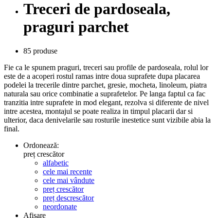
Treceri de pardoseala,
praguri parchet
85 produse
Fie ca le spunem praguri, treceri sau profile de pardoseala, rolul lor
este de a acoperi rostul ramas intre doua suprafete dupa placarea
podelei la trecerile dintre parchet, gresie, mocheta, linoleum, piatra
naturala sau orice combinatie a suprafetelor. Pe langa faptul ca fac
tranzitia intre suprafete in mod elegant, rezolva si diferente de nivel
intre acestea, montajul se poate realiza in timpul placarii dar si
ulterior, daca denivelarile sau rosturile inestetice sunt vizibile abia la
final.
Ordonează:
preț crescător
alfabetic
cele mai recente
cele mai vândute
preț crescător
preț descrescător
neordonate
Afișare