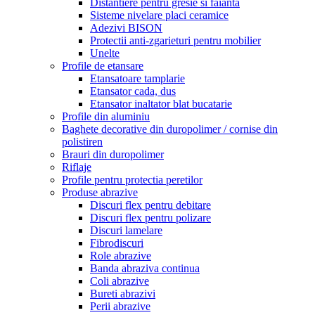
Distantiere pentru gresie si faianta
Sisteme nivelare placi ceramice
Adezivi BISON
Protectii anti-zgarieturi pentru mobilier
Unelte
Profile de etansare
Etansatoare tamplarie
Etansator cada, dus
Etansator inaltator blat bucatarie
Profile din aluminiu
Baghete decorative din duropolimer / cornise din
polistiren
Brauri din duropolimer
Riflaje
Profile pentru protectia peretilor
Produse abrazive
Discuri flex pentru debitare
Discuri flex pentru polizare
Discuri lamelare
Fibrodiscuri
Role abrazive
Banda abraziva continua
Coli abrazive
Bureti abrazivi
Perii abrazive