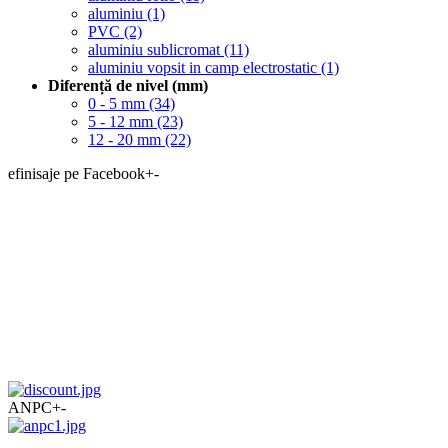
aluminiu
(1)
PVC
(2)
aluminiu sublicromat
(11)
aluminiu vopsit in camp electrostatic
(1)
Diferență de nivel (mm)
0 - 5 mm
(34)
5 - 12 mm
(23)
12 - 20 mm
(22)
efinisaje pe Facebook
+
-
ANPC
+
-