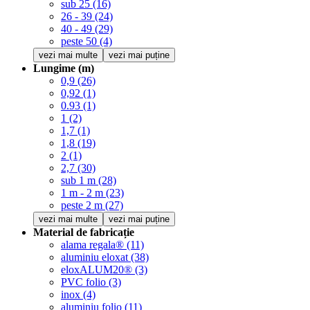
sub 25
(16)
26 - 39
(24)
40 - 49
(29)
peste 50
(4)
vezi mai multe
vezi mai puține
Lungime (m)
0,9
(26)
0,92
(1)
0.93
(1)
1
(2)
1,7
(1)
1,8
(19)
2
(1)
2,7
(30)
sub 1 m
(28)
1 m - 2 m
(23)
peste 2 m
(27)
vezi mai multe
vezi mai puține
Material de fabricație
alama regala®
(11)
aluminiu eloxat
(38)
eloxALUM20®
(3)
PVC folio
(3)
inox
(4)
aluminiu folio
(11)