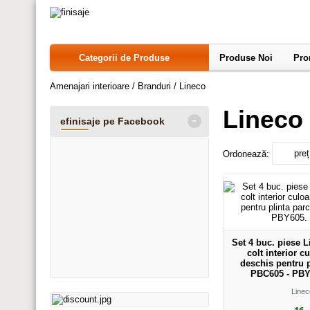
Categorii de Produse
Produse Noi
Pro
Amenajari interioare
/
Branduri
/
Lineco
Lineco
-
efinisaje pe Facebook
preț
Ordonează:
Set 4 buc. piese 
colt interior c
deschis pentru p
PBC605 - PBY
Linec
,16