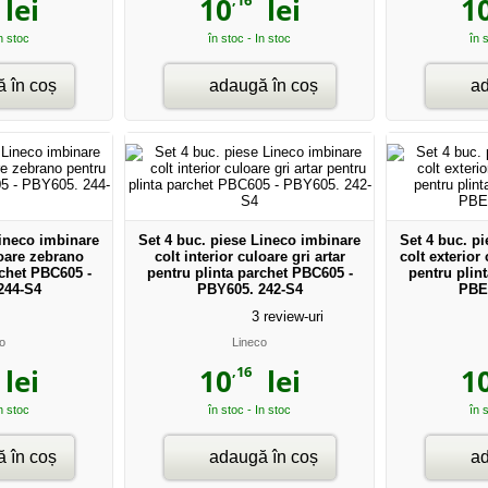
lei
10
lei
1
In stoc
în stoc - In stoc
în 
 în coș
adaugă în coș
ad
Lineco imbinare
Set 4 buc. piese Lineco imbinare
Set 4 buc. p
loare zebrano
colt interior culoare gri artar
colt exterior
rchet PBC605 -
pentru plinta parchet PBC605 -
pentru plin
244-S4
PBY605. 242-S4
PBE
3
review-uri
o
Lineco
,16
lei
10
lei
1
In stoc
în stoc - In stoc
în 
 în coș
adaugă în coș
ad