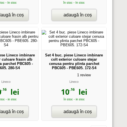
stoc - In stoc
în stoc - In stoc
augă în coș
adaugă în coș
iese Lineco imbinare
Set 4 buc. piese Lineco imbinare
r culoare frasin alb
colt exterior culoare stejar
ta parchet PBC605 -
cenusa pentru plinta parchet
605. 280-S4
PBC605 - PBE605. 172-S4
1
review
Lineco
Lineco
,16
,16
0
lei
10
lei
stoc - in stoc
în stoc - in stoc
augă în coș
adaugă în coș