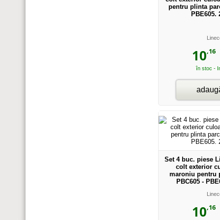
pentru plinta pa
PBE605. 
Linec
,16
10
în stoc - 
adaugă
Set 4 buc. piese 
colt exterior c
maroniu pentru p
PBC605 - PBE6
Linec
,16
10