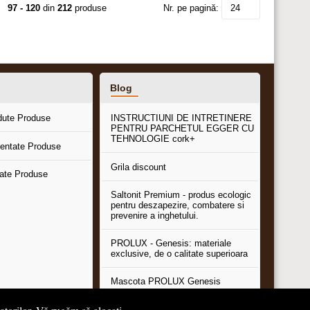
97 - 120
din
212
produse
Nr. pe pagină:
24
Blog
dute Produse
INSTRUCTIUNI DE INTRETINERE
PENTRU PARCHETUL EGGER CU
TEHNOLOGIE cork+
entate Produse
Grila discount
tate Produse
Saltonit Premium - produs ecologic
pentru deszapezire, combatere si
prevenire a inghetului.
PROLUX - Genesis: materiale
exclusive, de o calitate superioara
Mascota PROLUX Genesis
...toate articolele & ştirile