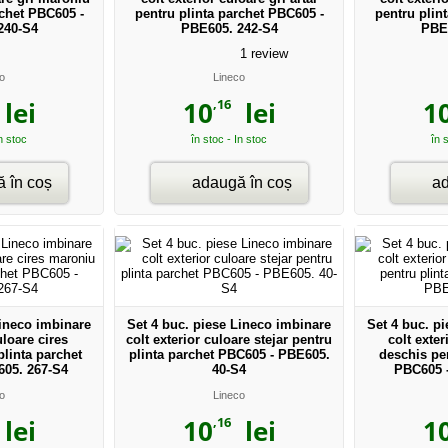
rchet PBC605 -
pentru plinta parchet PBC605 -
pentru plin
240-S4
PBE605. 242-S4
PBE
1
review
o
Lineco
,16
lei
10
lei
1
In stoc
în stoc - In stoc
în 
 în coș
adaugă în coș
ad
Lineco imbinare
Set 4 buc. piese Lineco imbinare
Set 4 buc. p
uloare cires
colt exterior culoare stejar pentru
colt exter
linta parchet
plinta parchet PBC605 - PBE605.
deschis pen
05. 267-S4
40-S4
PBC605 
o
Lineco
,16
lei
10
lei
1