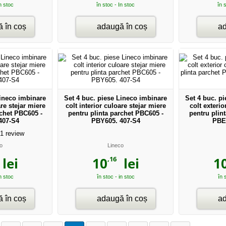
In stoc
în stoc - In stoc
în 
 în coș
adaugă în coș
ad
Lineco imbinare
Set 4 buc. piese Lineco imbinare
Set 4 buc. p
are stejar miere
colt interior culoare stejar miere
colt exterio
rchet PBC605 -
pentru plinta parchet PBC605 -
pentru plin
407-S4
PBY605. 407-S4
PBE
1
review
o
Lineco
,16
lei
10
lei
1
in stoc
în stoc - in stoc
în 
 în coș
adaugă în coș
ad