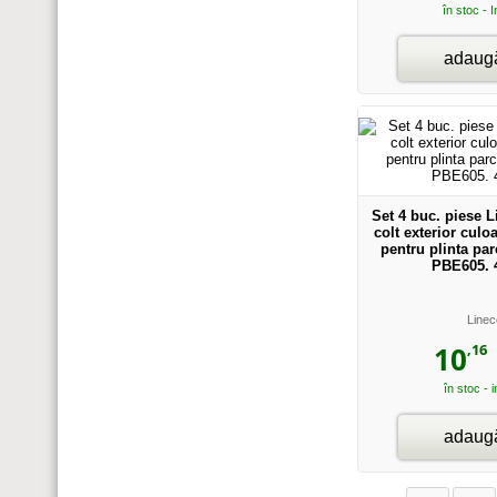
în stoc - 
adaugă
Set 4 buc. piese 
colt exterior culo
pentru plinta pa
PBE605. 
Linec
,16
10
în stoc - 
adaugă