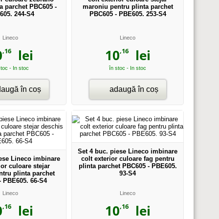
ta parchet PBC605 -
maroniu pentru plinta parchet
605. 244-S4
PBC605 - PBE605. 253-S4
Lineco
Lineco
,16
,16
0
lei
10
lei
stoc - In stoc
în stoc - In stoc
augă în coș
adaugă în coș
Set 4 buc. piese Lineco imbinare
iese Lineco imbinare
colt exterior culoare fag pentru
ior culoare stejar
plinta parchet PBC605 - PBE605.
tru plinta parchet
93-S4
- PBE605. 66-S4
Lineco
Lineco
,16
,16
0
lei
10
lei