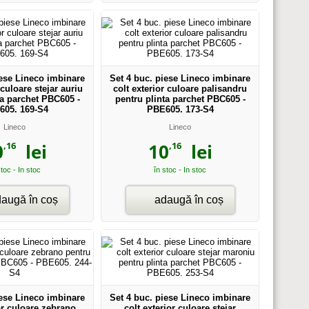
iese Lineco imbinare
Set 4 buc. piese Lineco imbinare
 culoare stejar auriu
colt exterior culoare palisandru
ta parchet PBC605 -
pentru plinta parchet PBC605 -
605. 169-S4
PBE605. 173-S4
Lineco
Lineco
,16
,16
0
lei
10
lei
stoc - In stoc
în stoc - In stoc
augă în coș
adaugă în coș
iese Lineco imbinare
Set 4 buc. piese Lineco imbinare
or culoare zebrano
colt exterior culoare stejar