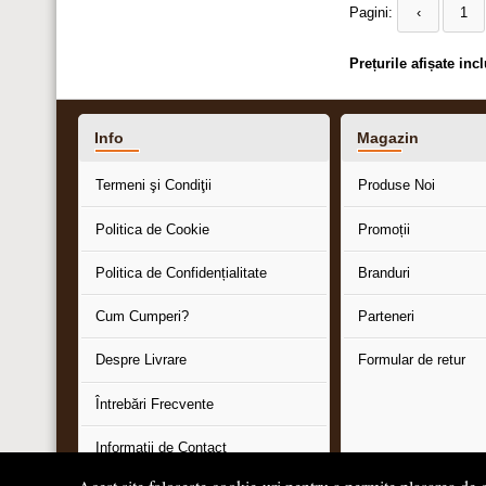
Pagini:
‹
1
Prețurile afișate in
Info
Magazin
Termeni şi Condiţii
Produse Noi
Politica de Cookie
Promoții
Politica de Confidențialitate
Branduri
Cum Cumperi?
Parteneri
Despre Livrare
Formular de retur
Întrebări Frecvente
Informaţii de Contact