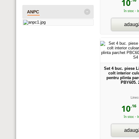
10
-
în stoc - 
ANPC
adaugă
Set 4 buc. piese 
colt interior cu
pentru plinta pa
PBY605. 
Linec
,16
10
în stoc - 
adaugă