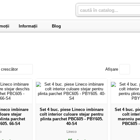
moții
Informații
Blog
 crescător
Afișare
Lineco imbinare
Set 4 buc. piese Lineco imbinare
Set 4 buc. p
uloare stejar
colt interior culoare stejar pentru
colt inte
linta parchet
plinta parchet PBC605 - PBY605.
maroniu pen
605. 66-S4
40-S4
PBC605 -
o
Lineco
,16