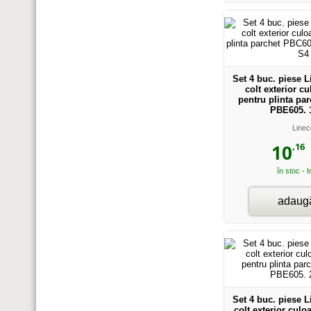
Set 4 buc. piese 
colt exterior c
pentru plinta pa
PBE605. 
Linec
,16
10
în stoc - 
adaugă
Set 4 buc. piese 
colt exterior culo