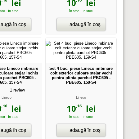
0
lei
10
lei
stoc - In stoc
în stoc - In stoc
augă în coș
adaugă în coș
iese Lineco imbinare
Set 4 buc. piese Lineco imbinare
 culoare stejar inchis
colt exterior culoare stejar vechi
ta parchet PBC605 -
pentru plinta parchet PBC605 -
605. 157-S4
PBE605. 159-S4
1
review
Lineco
Lineco
,16
,16
0
lei
10
lei
stoc - In stoc
în stoc - In stoc
augă în coș
adaugă în coș