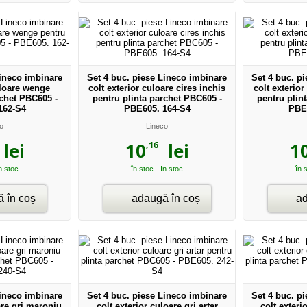
Lineco imbinare
Set 4 buc. piese Lineco imbinare
Set 4 buc. p
uloare wenge
colt exterior culoare cires inchis
colt exterior
rchet PBC605 -
pentru plinta parchet PBC605 -
pentru plin
162-S4
PBE605. 164-S4
PBE
o
Lineco
,16
lei
10
lei
1
In stoc
în stoc - In stoc
în 
 în coș
adaugă în coș
ad
Lineco imbinare
Set 4 buc. piese Lineco imbinare
Set 4 buc. p
are gri maroniu
colt exterior culoare gri artar
colt exteri