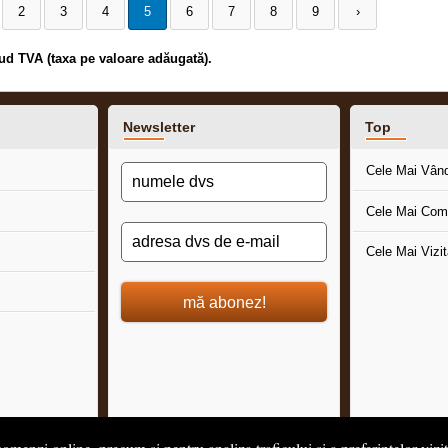
2
3
4
5
6
7
8
9
›
clud TVA (taxa pe valoare adăugată).
Newsletter
Top
Cele Mai Vân
Cele Mai Com
Cele Mai Vizi
mă abonez!