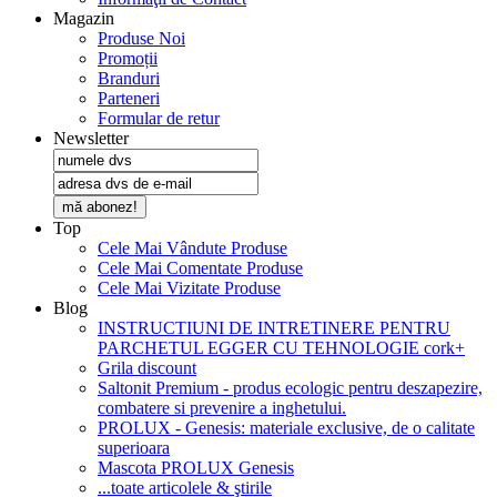
Magazin
Produse Noi
Promoții
Branduri
Parteneri
Formular de retur
Newsletter
mă abonez!
Top
Cele Mai Vândute Produse
Cele Mai Comentate Produse
Cele Mai Vizitate Produse
Blog
INSTRUCTIUNI DE INTRETINERE PENTRU
PARCHETUL EGGER CU TEHNOLOGIE cork+
Grila discount
Saltonit Premium - produs ecologic pentru deszapezire,
combatere si prevenire a inghetului.
PROLUX - Genesis: materiale exclusive, de o calitate
superioara
Mascota PROLUX Genesis
...toate articolele & ştirile