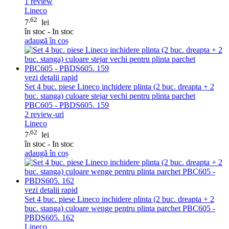
1
review
Lineco
,62
7
lei
în stoc - In stoc
adaugă în coș
vezi detalii rapid
Set 4 buc. piese Lineco inchidere plinta (2 buc. dreapta + 2
buc. stanga) culoare stejar vechi pentru plinta parchet
PBC605 - PBDS605. 159
2
review-uri
Lineco
,62
7
lei
în stoc - In stoc
adaugă în coș
vezi detalii rapid
Set 4 buc. piese Lineco inchidere plinta (2 buc. dreapta + 2
buc. stanga) culoare wenge pentru plinta parchet PBC605 -
PBDS605. 162
Lineco