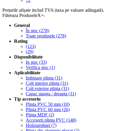
72
Prețurile afișate includ TVA (taxa pe valoare adăugată).
Filtreaza Produsele
X
+
-
General
În stoc
(278)
Toate produsele
(278)
Rating
(123)
(29)
Disponibilitate
In stoc
(33)
Verifica stoc
(1)
Aplicabilitate
Imbinare plinta
(31)
Colt interior plinta
(31)
Colt exterior plinta
(31)
Capac stanga / dreapta
(31)
Tip accesoriu
Plinta PVC 50 mm
(10)
Plinta PVC 60 mm
(26)
Plinta MDF
(2)
Accesorii plinta PVC
(148)
Holzsuruburi
(7)
Plinta din aluminiu eloxat
(2)