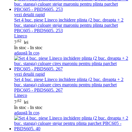
vezi detalii rapid
Set 4 buc. piese Lineco inchidere plinta (2 buc. dreapta + 2
buc. stanga) culoare stejar maroniu pentru plinta parchet
PBC605 - PBDS605. 253
Lineco
,62
7
lei
în stoc - In stoc
adaugă în coș
vezi detalii rapid
Set 4 buc. piese Lineco inchidere plinta (2 buc. dreapta + 2
buc. stanga) culoare cires maroniu pentru plinta parchet
PBC605 - PBDS605. 267
Lineco
,62
7
lei
în stoc - In stoc
adaugă în coș