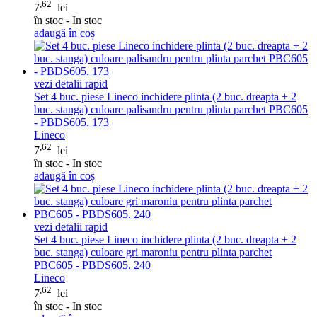
,62
7
lei
în stoc - In stoc
adaugă în coș
vezi detalii rapid
Set 4 buc. piese Lineco inchidere plinta (2 buc. dreapta + 2
buc. stanga) culoare palisandru pentru plinta parchet PBC605
- PBDS605. 173
Lineco
,62
7
lei
în stoc - In stoc
adaugă în coș
vezi detalii rapid
Set 4 buc. piese Lineco inchidere plinta (2 buc. dreapta + 2
buc. stanga) culoare gri maroniu pentru plinta parchet
PBC605 - PBDS605. 240
Lineco
,62
7
lei
în stoc - In stoc