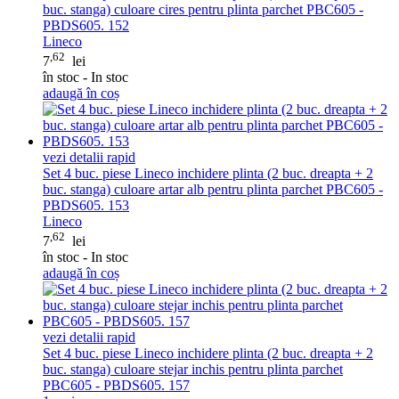
buc. stanga) culoare cires pentru plinta parchet PBC605 -
PBDS605. 152
Lineco
,62
7
lei
în stoc - In stoc
adaugă în coș
vezi detalii rapid
Set 4 buc. piese Lineco inchidere plinta (2 buc. dreapta + 2
buc. stanga) culoare artar alb pentru plinta parchet PBC605 -
PBDS605. 153
Lineco
,62
7
lei
în stoc - In stoc
adaugă în coș
vezi detalii rapid
Set 4 buc. piese Lineco inchidere plinta (2 buc. dreapta + 2
buc. stanga) culoare stejar inchis pentru plinta parchet
PBC605 - PBDS605. 157