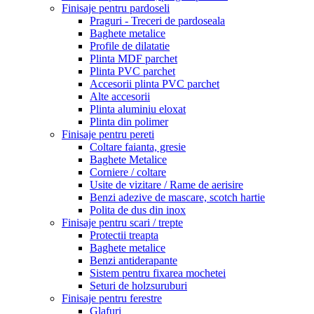
Finisaje pentru pardoseli
Praguri - Treceri de pardoseala
Baghete metalice
Profile de dilatatie
Plinta MDF parchet
Plinta PVC parchet
Accesorii plinta PVC parchet
Alte accesorii
Plinta aluminiu eloxat
Plinta din polimer
Finisaje pentru pereti
Coltare faianta, gresie
Baghete Metalice
Corniere / coltare
Usite de vizitare / Rame de aerisire
Benzi adezive de mascare, scotch hartie
Polita de dus din inox
Finisaje pentru scari / trepte
Protectii treapta
Baghete metalice
Benzi antiderapante
Sistem pentru fixarea mochetei
Seturi de holzsuruburi
Finisaje pentru ferestre
Glafuri