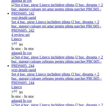
adaugă în coș
vezi detalii rapid
Set 4 buc. piese Lineco inchidere plinta (2 buc. dreapta + 2
buc. stanga) culoare gri artar pentru plinta parchet PBC605 -
PBDS605. 242
4
review-uri
Lineco
,62
7
lei
în stoc - In stoc
adaugă în coș
vezi detalii rapid
Set 4 buc. piese Lineco inchidere plinta (2 buc. dreapta + 2
buc. stanga) culoare zebrano pentru plinta parchet PBC605 -
PBDS605. 244
Lineco
,62
7
lei
în stoc - In stoc
adaugă în coș