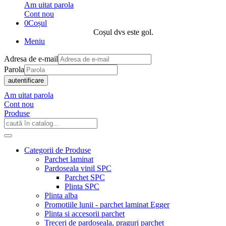
Am uitat parola
Cont nou
0
Coșul
Coșul dvs este gol.
Meniu
Adresa de e-mail
Parola
autentificare
Am uitat parola
Cont nou
Produse
Categorii de Produse
Parchet laminat
Pardoseala vinil SPC
Parchet SPC
Plinta SPC
Plinta alba
Promotiile lunii - parchet laminat Egger
Plinta si accesorii parchet
Treceri de pardoseala, praguri parchet