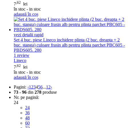
,62
7
lei
în stoc - in stoc
adaugă în coș
vezi detalii rapid
Set 4 buc. piese Lineco inchidere plinta (2 buc. dreapta + 2
buc. stanga) culoare frasin alb pentru plinta parchet PBC605 -
PBDS605. 280
1
review
Lineco
,62
7
lei
în stoc - in stoc
adaugă în coș
Pagini:
‹
1
2
3
4
5
6
...
12
›
73 - 96
din
278
produse
Nr. pe pagină:
24
24
36
48
60