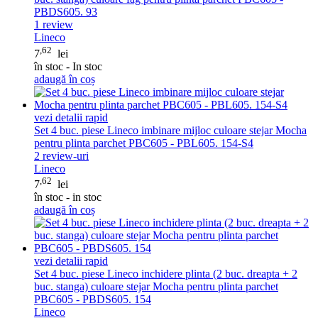
PBDS605. 93
1
review
Lineco
,62
7
lei
în stoc - In stoc
adaugă în coș
vezi detalii rapid
Set 4 buc. piese Lineco imbinare mijloc culoare stejar Mocha
pentru plinta parchet PBC605 - PBL605. 154-S4
2
review-uri
Lineco
,62
7
lei
în stoc - in stoc
adaugă în coș
vezi detalii rapid
Set 4 buc. piese Lineco inchidere plinta (2 buc. dreapta + 2
buc. stanga) culoare stejar Mocha pentru plinta parchet
PBC605 - PBDS605. 154
Lineco