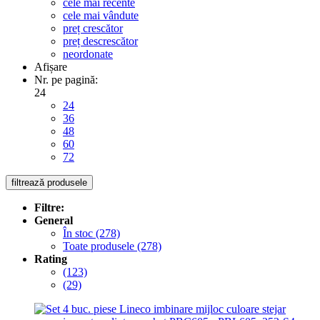
cele mai recente
cele mai vândute
preț crescător
preț descrescător
neordonate
Afișare
Nr. pe pagină:
24
24
36
48
60
72
filtrează produsele
Filtre:
General
În stoc
(278)
Toate produsele
(278)
Rating
(123)
(29)