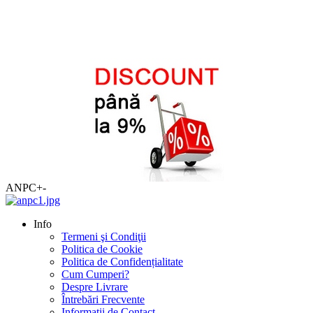
ANPC
+
-
Info
Termeni şi Condiţii
Politica de Cookie
Politica de Confidențialitate
Cum Cumperi?
Despre Livrare
Întrebări Frecvente
Informaţii de Contact