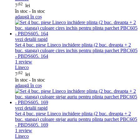
,62
7
lei
în stoc - In stoc
adaugă în coș
vezi detalii rapid
Set 4 buc. piese Lineco inchidere plinta (2 buc. dreapta + 2
buc. stanga) culoare cires inchis pentru plinta parchet PBC605
- PBDS605. 164
1
review
Lineco
,62
7
lei
în stoc - In stoc
adaugă în coș
vezi detalii rapid
Set 4 buc. piese Lineco inchidere plinta (2 buc. dreapta + 2
buc. stanga) culoare stejar auriu pentru plinta parchet PBC605
- PBDS605. 169
1
review
Lineco