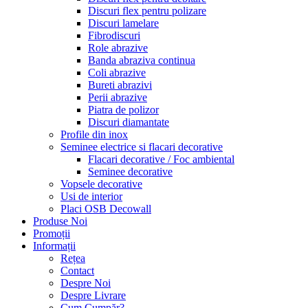
Discuri flex pentru polizare
Discuri lamelare
Fibrodiscuri
Role abrazive
Banda abraziva continua
Coli abrazive
Bureti abrazivi
Perii abrazive
Piatra de polizor
Discuri diamantate
Profile din inox
Seminee electrice si flacari decorative
Flacari decorative / Foc ambiental
Seminee decorative
Vopsele decorative
Usi de interior
Placi OSB Decowall
Produse Noi
Promoții
Informații
Rețea
Contact
Despre Noi
Despre Livrare
Cum Cumpăr?