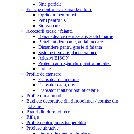
Sine perdele
Finisaje pentru usi / zona de intrare
Opritoare pentru usi
Perii pentru usi
Stergatoare
Accesorii gresie / faianta
Benzi adezive de mascare, scotch hartie
Benzi antiderapante, antialunecare
Distantiere pentru gresie si faianta
Sisteme nivelare placi ceramice
Adezivi BISON
Protectii anti-zgarieturi pentru mobilier
Unelte
Profile de etansare
Etansatoare tamplarie
Etansator cada, dus
Etansator inaltator blat bucatarie
Profile din aluminiu
Baghete decorative din duropolimer / cornise din
polistiren
Brauri din duropolimer
Riflaje
Profile pentru protectia peretilor
Produse abrazive
Discuri flex pentru debitare